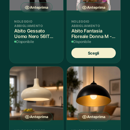
Anteprima
Anteprima
NOLEGGIO
NOLEGGIO
ABBIGLIAMENTO
ABBIGLIAMENTO
Abito Gessato
Abito Fantasia
Uomo Nero 56IT
Floreale Donna M - 1
Lana - 1 Pezzo
Pezzo
Disponibile
Disponibile
Quest
Scegli
prodot
ha
più
variant
Le
opzion
posso
essere
scelte
nella
Anteprima
Anteprima
pagina
del