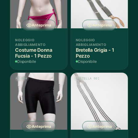
Anteprima
Anteprima
NOLEGGIO
NOLEGGIO
ABBIGLIAMENTO
ABBIGLIAMENTO
Costume Donna
Bretella Grigia - 1
Fucsia - 1 Pezzo
Pezzo
Disponibile
Disponibile
AS 004
BRETELLA 001
Anteprima
Anteprima