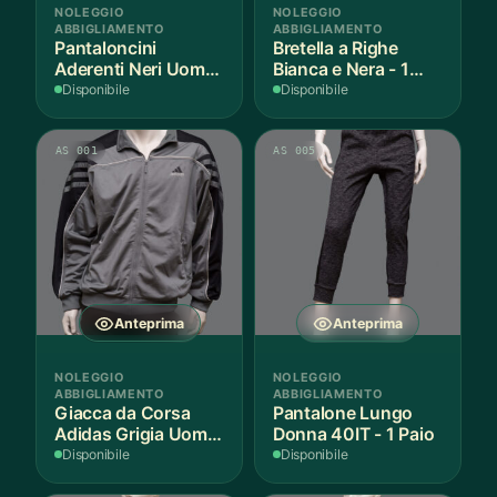
NOLEGGIO
NOLEGGIO
ABBIGLIAMENTO
ABBIGLIAMENTO
Pantaloncini
Bretella a Righe
Aderenti Neri Uomo
Bianca e Nera - 1
S - 2 Paia
Pezzo
Disponibile
Disponibile
AS 001
AS 005
Anteprima
Anteprima
NOLEGGIO
NOLEGGIO
ABBIGLIAMENTO
ABBIGLIAMENTO
Giacca da Corsa
Pantalone Lungo
Adidas Grigia Uomo
Donna 40IT - 1 Paio
L IT - 1 Pezzo
Disponibile
Disponibile