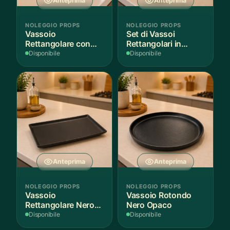
Anteprima
Anteprima
NOLEGGIO PROPS
NOLEGGIO PROPS
Vassoio
Set di Vassoi
Rettangolare con
Rettangolari in
Fantasia
Finitura Legno
Disponibile
Disponibile
Mediterranea
Scuro
Anteprima
Anteprima
NOLEGGIO PROPS
NOLEGGIO PROPS
Vassoio
Vassoio Rotondo
Rettangolare Nero
Nero Opaco
Opaco
Disponibile
Disponibile