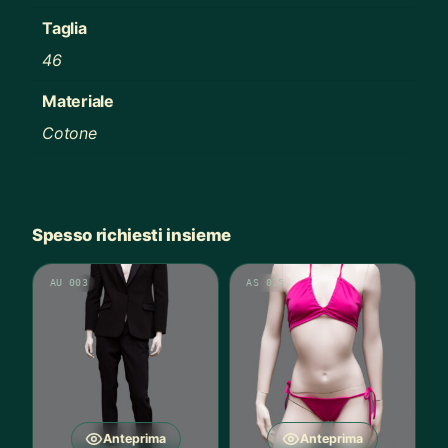
Taglia
46
Materiale
Cotone
Spesso richiesti insieme
AU 003
AS 015
Anteprima
Anteprima