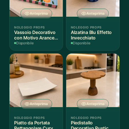
Anteprima
Anteprima
NOLEGGIO PROPS
NOLEGGIO PROPS
Vassoio Decorativo
Alzatina Blu Effetto
con Motivo Arance e
Invecchiato
Foglie
Disponibile
Disponibile
Anteprima
Anteprima
NOLEGGIO PROPS
NOLEGGIO PROPS
Piatto da Portata
Piedistallo
Rettangolare Curvo
Decorativo Rustico