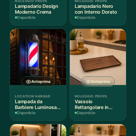
NOLEGGIO PROPS
NOLEGGIO PROPS
prodot
Lampadario Design
Lampadario Nero
Moderno Crema
con Interno Dorato
Disponibile
Disponibile
Anteprima
Anteprima
LOCATION HANGAR
NOLEGGIO PROPS
Lampada da
Vassoio
Barbiere Luminosa
Rettangolare in
Rotante
Legno Scuro
Disponibile
Disponibile