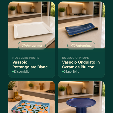
Anteprima
Anteprima
NOLEGGIO PROPS
NOLEGGIO PROPS
Vassoio
Vassoio Ondulato in
Rettangolare Bianco
Ceramica Blu con
per Scenografie
Bordo Dorato
Disponibile
Disponibile