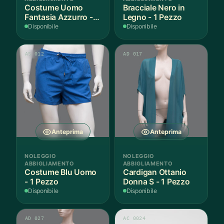
Costume Uomo
Bracciale Nero in
Fantasia Azzurro - 1
Legno - 1 Pezzo
Pezzo
Disponibile
Disponibile
AS 012
AD 017
Anteprima
Anteprima
NOLEGGIO
NOLEGGIO
ABBIGLIAMENTO
ABBIGLIAMENTO
Costume Blu Uomo
Cardigan Ottanio
- 1 Pezzo
Donna S - 1 Pezzo
Disponibile
Disponibile
AD 027
AC 0024