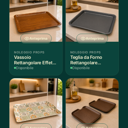
Anteprima
Anteprima
NOLEGGIO PROPS
NOLEGGIO PROPS
Vassoio
Teglia da Forno
Rettangolare Effetto
Rettangolare
Legno
Antiaderente
Disponibile
Disponibile