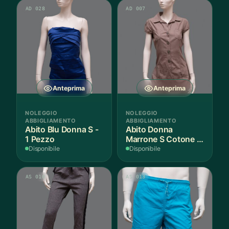
AD 028
AD 007
Anteprima
Anteprima
NOLEGGIO
NOLEGGIO
ABBIGLIAMENTO
ABBIGLIAMENTO
Abito Blu Donna S -
Abito Donna
1 Pezzo
Marrone S Cotone -
1 Pezzo
Disponibile
Disponibile
AS 010
AS 013