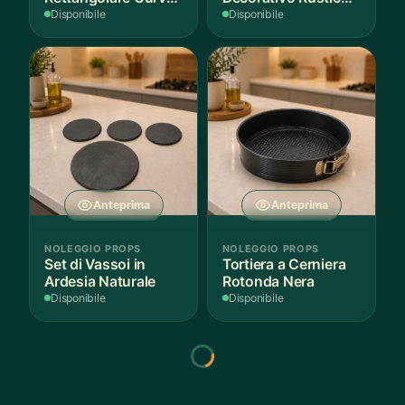
Bianco
in Legno
Disponibile
Disponibile
Anteprima
Anteprima
NOLEGGIO PROPS
NOLEGGIO PROPS
Set di Vassoi in
Tortiera a Cerniera
Ardesia Naturale
Rotonda Nera
Disponibile
Disponibile