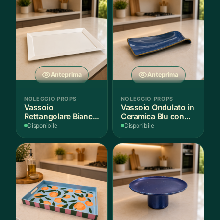
Anteprima
Anteprima
NOLEGGIO PROPS
NOLEGGIO PROPS
Vassoio
Vassoio Ondulato in
Rettangolare Bianco
Ceramica Blu con
per Scenografie
Bordo Dorato
Disponibile
Disponibile