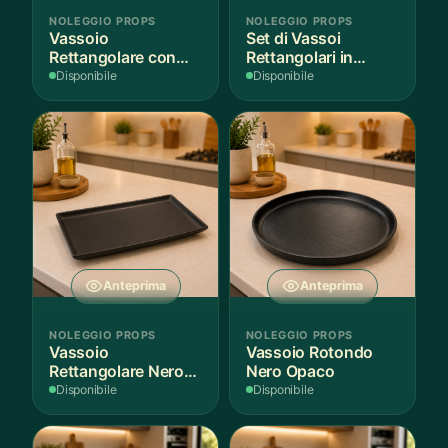
NOLEGGIO PROPS
NOLEGGIO PROPS
Vassoio
Set di Vassoi
Rettangolare con
Rettangolari in
Fantasia
Finitura Legno
Disponibile
Disponibile
Mediterranea
Scuro
Anteprima
Anteprima
NOLEGGIO PROPS
NOLEGGIO PROPS
Vassoio
Vassoio Rotondo
Rettangolare Nero
Nero Opaco
Opaco
Disponibile
Disponibile