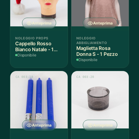
Anteprima
Anteprima
NOLEGGIO PROPS
NOLEGGIO
Cappello Rosso
ABBIGLIAMENTO
Maglietta Rosa
Bianco Natale - 1
Donna S - 1 Pezzo
Pezzo
Disponibile
Disponibile
CA 003-18
CA 003-20
Anteprima
Anteprima