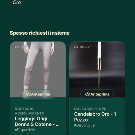
Oro
Spesso richiesti insieme
PD 047
CA 003-25
Anteprima
Anteprima
NOLEGGIO
NOLEGGIO PROPS
ABBIGLIAMENTO
Candelabro Oro - 1
Leggings Grigi
Pezzo
Donna S Cotone - 1
Disponibile
Paio
Disponibile