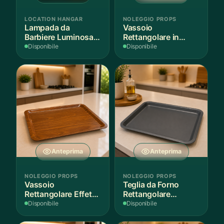
LOCATION HANGAR
NOLEGGIO PROPS
Lampada da
Vassoio
Barbiere Luminosa
Rettangolare in
Rotante
Legno Scuro
Disponibile
Disponibile
Anteprima
Anteprima
NOLEGGIO PROPS
NOLEGGIO PROPS
Vassoio
Teglia da Forno
Rettangolare Effetto
Rettangolare
Legno
Antiaderente
Disponibile
Disponibile