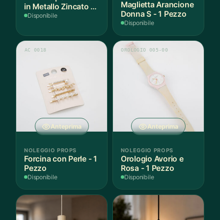
Maglietta Arancione
in Metallo Zincato -
Donna S - 1 Pezzo
3 Pezzi
Disponibile
Disponibile
AC 0018
OROLOGIO 005-00
Anteprima
Anteprima
NOLEGGIO PROPS
NOLEGGIO PROPS
Forcina con Perle - 1
Orologio Avorio e
Pezzo
Rosa - 1 Pezzo
Disponibile
Disponibile