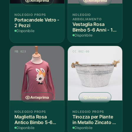
Anteprima
Anteprima
NOLEGGIO PROPS
NOLEGGIO
Portacandele Vetro -
ABBIGLIAMENTO
Vestaglia Rosa
2 Pezzi
Bimbo 5-6 Anni - 1
Disponibile
Pezzo
Disponibile
MB 023
CC 002-00
Anteprima
Anteprima
NOLEGGIO PROPS
NOLEGGIO PROPS
Maglietta Rosa
Tinozza per Piante
Antico Bimbo 5-6
in Metallo Zincato -
Anni Cotone - 1
1 Pezzo
Disponibile
Disponibile