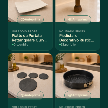
Anteprima
Anteprima
NOLEGGIO PROPS
NOLEGGIO PROPS
Piatto da Portata
Piedistallo
Rettangolare Curvo
Decorativo Rustico
Bianco
in Legno
Disponibile
Disponibile
Anteprima
Anteprima
NOLEGGIO PROPS
NOLEGGIO PROPS