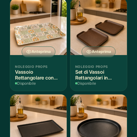
Anteprima
Anteprima
NOLEGGIO PROPS
NOLEGGIO PROPS
Vassoio
Set di Vassoi
Rettangolare con
Rettangolari in
Fantasia
Finitura Legno
Disponibile
Disponibile
Mediterranea
Scuro