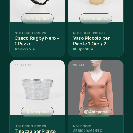
Anteprima
Anteprima
NOLEGGIO PROPS
NOLEGGIO PROPS
Casco Rugby Nero -
Vaso Piccolo per
1 Pezzo
Piante 1 Oro / 2
Argento - 3 Pezzi
Disponibile
Disponibile
CC 002-01
MD 038
Anteprima
Anteprima
NOLEGGIO PROPS
NOLEGGIO
Tinozza per Piante
ABBIGLIAMENTO