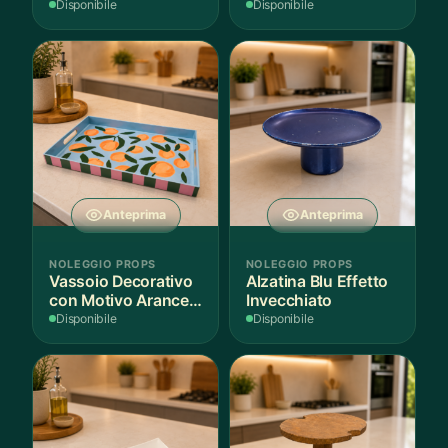
per Scenografie
Bordo Dorato
Disponibile
Disponibile
Anteprima
Anteprima
NOLEGGIO PROPS
NOLEGGIO PROPS
Vassoio Decorativo
Alzatina Blu Effetto
con Motivo Arance e
Invecchiato
Foglie
Disponibile
Disponibile