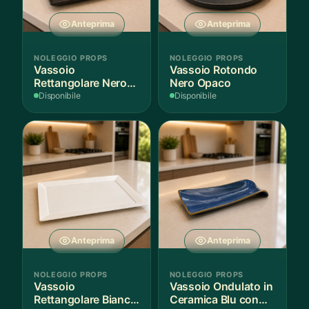
Anteprima
Anteprima
NOLEGGIO PROPS
NOLEGGIO PROPS
Vassoio
Vassoio Rotondo
Rettangolare Nero
Nero Opaco
Opaco
Disponibile
Disponibile
Anteprima
Anteprima
NOLEGGIO PROPS
NOLEGGIO PROPS
Vassoio
Vassoio Ondulato in
Rettangolare Bianco
Ceramica Blu con