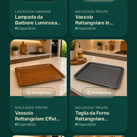
LOCATION HANGAR
NOLEGGIO PROPS
Lampada da
Vassoio
Barbiere Luminosa
Rettangolare in
Rotante
Legno Scuro
Disponibile
Disponibile
Anteprima
Anteprima
NOLEGGIO PROPS
NOLEGGIO PROPS
Vassoio
Teglia da Forno
Rettangolare Effetto
Rettangolare
Legno
Antiaderente
Disponibile
Disponibile