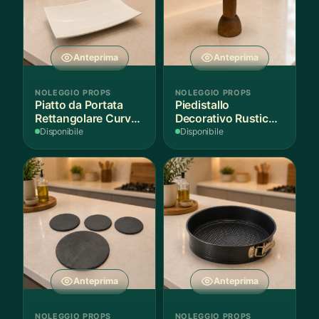
Anteprima
Anteprima
NOLEGGIO PROPS
NOLEGGIO PROPS
Piatto da Portata
Piedistallo
Rettangolare Curvo
Decorativo Rustico
Bianco
in Legno
Disponibile
Disponibile
Anteprima
Anteprima
NOLEGGIO PROPS
NOLEGGIO PROPS