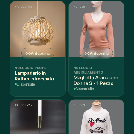
CA 003-02
MD 038
Anteprima
Anteprima
NOLEGGIO PROPS
NOLEGGIO
Lampadario in
ABBIGLIAMENTO
Maglietta Arancione
Rattan Intrecciato
Donna S - 1 Pezzo
Bianco
Disponibile
Disponibile
CA 003-25
MB 009