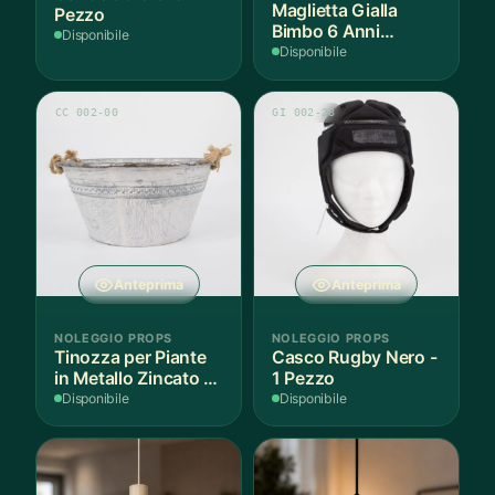
Maglietta Gialla
Pezzo
Bimbo 6 Anni
Disponibile
Cotone - 1 Pezzo
Disponibile
CC 002-00
GI 002-28
Anteprima
Anteprima
NOLEGGIO PROPS
NOLEGGIO PROPS
Tinozza per Piante
Casco Rugby Nero -
in Metallo Zincato -
1 Pezzo
1 Pezzo
Disponibile
Disponibile