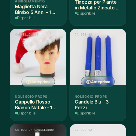
ABBIGLIAMENTO
Tinozza per Piante
Maglietta Nera
in Metallo Zincato -
Bimbo 5 Anni - 1
3 Pezzi
Disponibile
Pezzo
Disponibile
CAPPELLO 030
CA 003-18
Anteprima
Anteprima
NOLEGGIO PROPS
NOLEGGIO PROPS
Cappello Rosso
Candele Blu - 3
Bianco Natale - 1
Pezzi
Pezzo
Disponibile
Disponibile
CA 003-24 CANDELABRO
CC 002-02