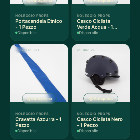
Anteprima
Anteprima
NOLEGGIO PROPS
NOLEGGIO PROPS
Portacandela Etnico
Casco Ciclista
- 1 Pezzo
Verde Acqua - 1
Pezzo
Disponibile
Disponibile
CRAVATTA 001
Gi 002-26
Anteprima
Anteprima
NOLEGGIO PROPS
NOLEGGIO PROPS
Cravatta Azzurra - 1
Casco Ciclista Nero
Pezzo
- 1 Pezzo
Disponibile
Disponibile