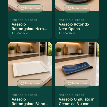
Anteprima
Anteprima
NOLEGGIO PROPS
NOLEGGIO PROPS
Vassoio
Vassoio Rotondo
Rettangolare Nero
Nero Opaco
Opaco
Disponibile
Disponibile
Anteprima
Anteprima
NOLEGGIO PROPS
NOLEGGIO PROPS
Vassoio
Vassoio Ondulato in
Rettangolare Bianco
Ceramica Blu con