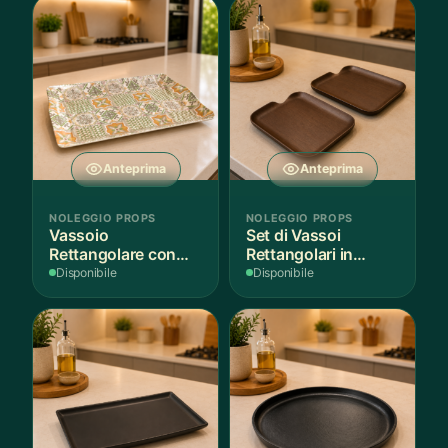
Anteprima
Anteprima
NOLEGGIO PROPS
NOLEGGIO PROPS
Vassoio
Set di Vassoi
Rettangolare con
Rettangolari in
Fantasia
Finitura Legno
Disponibile
Disponibile
Mediterranea
Scuro