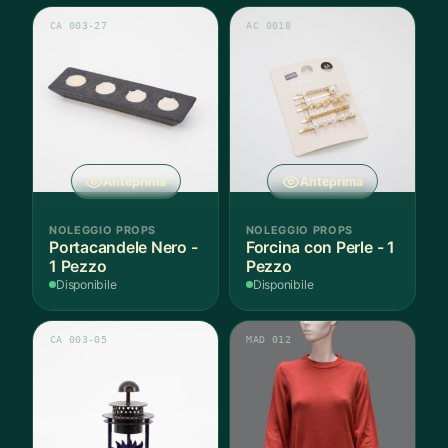
CA 003-27
AC 0018
Anteprima
Anteprima
NOLEGGIO PROPS
NOLEGGIO PROPS
Portacandele Nero -
Forcina con Perle - 1
1 Pezzo
Pezzo
Disponibile
Disponibile
CA 003-05
MAD 012