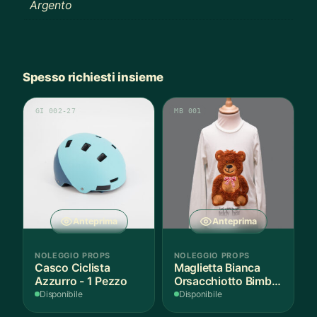
Argento
Spesso richiesti insieme
GI 002-27
MB 001
Anteprima
Anteprima
NOLEGGIO PROPS
NOLEGGIO PROPS
Casco Ciclista
Maglietta Bianca
Azzurro - 1 Pezzo
Orsacchiotto Bimbo
6-7 Anni Cotone - 1
Disponibile
Disponibile
Pezzo