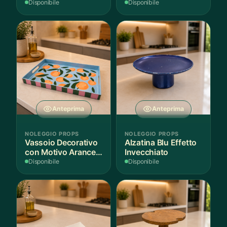
per Scenografie
Bordo Dorato
Disponibile
Disponibile
Anteprima
Anteprima
NOLEGGIO PROPS
NOLEGGIO PROPS
Vassoio Decorativo
Alzatina Blu Effetto
con Motivo Arance e
Invecchiato
Foglie
Disponibile
Disponibile