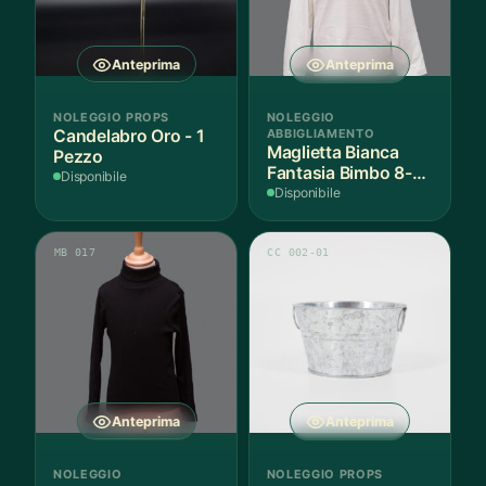
Anteprima
Anteprima
NOLEGGIO PROPS
NOLEGGIO
Candelabro Oro - 1
ABBIGLIAMENTO
Maglietta Bianca
Pezzo
Fantasia Bimbo 8-9
Disponibile
Anni Cotone - 1
Disponibile
Pezzo
MB 017
CC 002-01
Anteprima
Anteprima
NOLEGGIO
NOLEGGIO PROPS