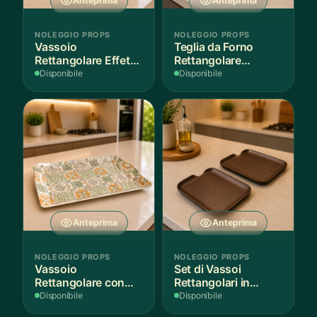
Anteprima
Anteprima
NOLEGGIO PROPS
NOLEGGIO PROPS
Vassoio
Teglia da Forno
Rettangolare Effetto
Rettangolare
Legno
Antiaderente
Disponibile
Disponibile
Anteprima
Anteprima
NOLEGGIO PROPS
NOLEGGIO PROPS
Vassoio
Set di Vassoi
Rettangolare con
Rettangolari in
Fantasia
Finitura Legno
Disponibile
Disponibile
Mediterranea
Scuro