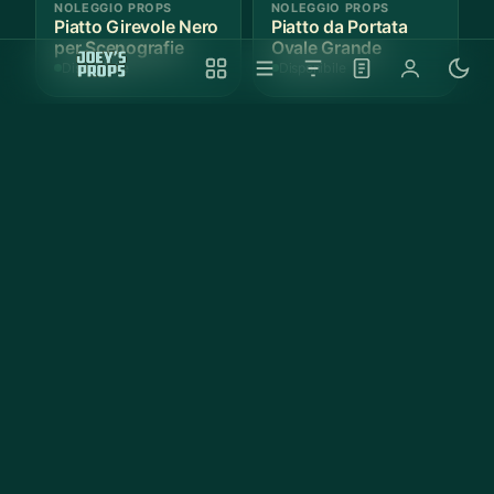
NOLEGGIO PROPS
NOLEGGIO PROPS
Piatto Girevole Nero
Piatto da Portata
per Scenografie
Ovale Grande
Disponibile
Disponibile
Anteprima
Anteprima
NOLEGGIO PROPS
NOLEGGIO PROPS
Vassoio Rotondo
Teglia da Forno
Nero Antiscivolo
Rettangolare
Antiaderente Nera
Disponibile
Disponibile
Reparti
✕