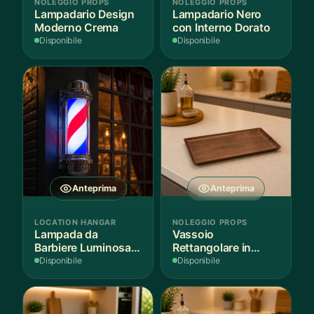
NOLEGGIO PROPS
NOLEGGIO PROPS
Lampadario Design
Lampadario Nero
Moderno Crema
con Interno Dorato
Disponibile
Disponibile
Anteprima
Anteprima
LOCATION HANGAR
NOLEGGIO PROPS
Lampada da
Vassoio
Barbiere Luminosa
Rettangolare in
Rotante
Legno Scuro
Disponibile
Disponibile