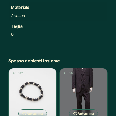
Materiale
Acrilico
Taglia
M
Spesso richiesti insieme
AC 0025
AU 002
Anteprima
Anteprima