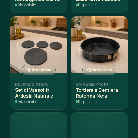
Bianco
in Legno
Disponibile
Disponibile
Anteprima
Anteprima
NOLEGGIO PROPS
NOLEGGIO PROPS
Set di Vassoi in
Tortiera a Cerniera
Ardesia Naturale
Rotonda Nera
Disponibile
Disponibile