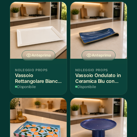
Anteprima
Anteprima
NOLEGGIO PROPS
NOLEGGIO PROPS
Vassoio
Vassoio Ondulato in
Rettangolare Bianco
Ceramica Blu con
per Scenografie
Bordo Dorato
Disponibile
Disponibile