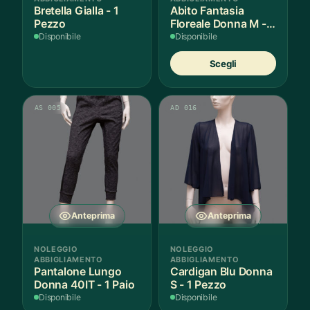
Bretella Gialla - 1
Abito Fantasia
Pezzo
Floreale Donna M - 1
Pezzo
Disponibile
Disponibile
Quest
Scegli
prodot
ha
più
AS 005
AD 016
variant
Le
opzion
posso
essere
scelte
nella
Anteprima
Anteprima
pagina
del
NOLEGGIO
NOLEGGIO
prodot
ABBIGLIAMENTO
ABBIGLIAMENTO
Pantalone Lungo
Cardigan Blu Donna
Donna 40IT - 1 Paio
S - 1 Pezzo
Disponibile
Disponibile