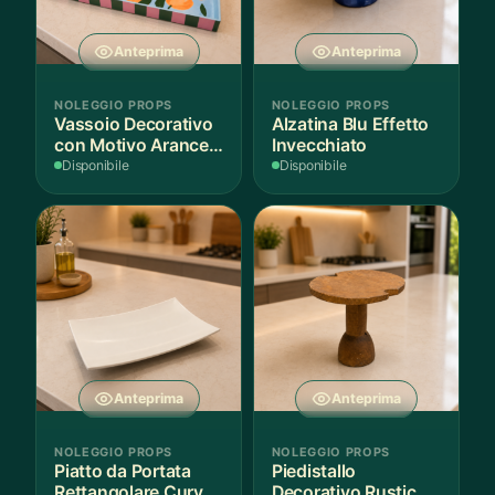
Anteprima
Anteprima
NOLEGGIO PROPS
NOLEGGIO PROPS
Vassoio Decorativo
Alzatina Blu Effetto
con Motivo Arance e
Invecchiato
Foglie
Disponibile
Disponibile
Anteprima
Anteprima
NOLEGGIO PROPS
NOLEGGIO PROPS
Piatto da Portata
Piedistallo
Rettangolare Curvo
Decorativo Rustico