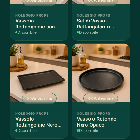
Anteprima
Anteprima
NOLEGGIO PROPS
NOLEGGIO PROPS
Vassoio
Set di Vassoi
Rettangolare con
Rettangolari in
Fantasia
Finitura Legno
Disponibile
Disponibile
Mediterranea
Scuro
Anteprima
Anteprima
NOLEGGIO PROPS
NOLEGGIO PROPS
Vassoio
Vassoio Rotondo
Rettangolare Nero
Nero Opaco
Opaco
Disponibile
Disponibile