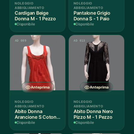
NOLEGGIO
NOLEGGIO
ABBIGLIAMENTO
ABBIGLIAMENTO
Cardigan Beige
Pantalone Grigio
Donna M - 1 Pezzo
Donna S - 1 Paio
Disponibile
Disponibile
AD 009
AD 013
Anteprima
Anteprima
NOLEGGIO
NOLEGGIO
ABBIGLIAMENTO
ABBIGLIAMENTO
Abito Donna
Abito Donna Nero
Arancione S Cotone
Pizzo M - 1 Pezzo
- 1 Pezzo
Disponibile
Disponibile