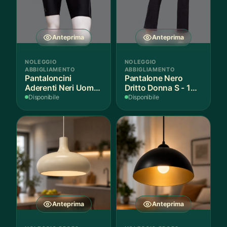
Anteprima
Anteprima
NOLEGGIO
NOLEGGIO
ABBIGLIAMENTO
ABBIGLIAMENTO
Pantaloncini
Pantalone Nero
Aderenti Neri Uomo
Dritto Donna S - 1
S - 2 Paia
Paio
Disponibile
Disponibile
Anteprima
Anteprima