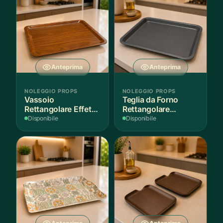
Anteprima
Anteprima
NOLEGGIO PROPS
NOLEGGIO PROPS
Vassoio
Teglia da Forno
Rettangolare Effetto
Rettangolare
Legno
Antiaderente
Disponibile
Disponibile