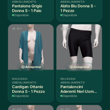
ABBIGLIAMENTO
ABBIGLIAMENTO
Pantalone Grigio
Abito Blu Donna S -
Donna S - 1 Paio
1 Pezzo
Disponibile
Disponibile
AD 017
AS 004
Anteprima
Anteprima
NOLEGGIO
NOLEGGIO
ABBIGLIAMENTO
ABBIGLIAMENTO
Cardigan Ottanio
Pantaloncini
Donna S - 1 Pezzo
Aderenti Neri Uomo
S - 2 Paia
Disponibile
Disponibile
AD 028
AD 013