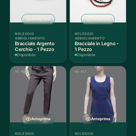
essere
scelte
nella
Anteprima
Anteprima
pagina
del
NOLEGGIO
NOLEGGIO
prodot
ABBIGLIAMENTO
ABBIGLIAMENTO
Bracciale Argento
Bracciale in Legno -
Cerchio - 1 Pezzo
1 Pezzo
Disponibile
Disponibile
AS 010
AD 027
Anteprima
Anteprima
NOLEGGIO
NOLEGGIO