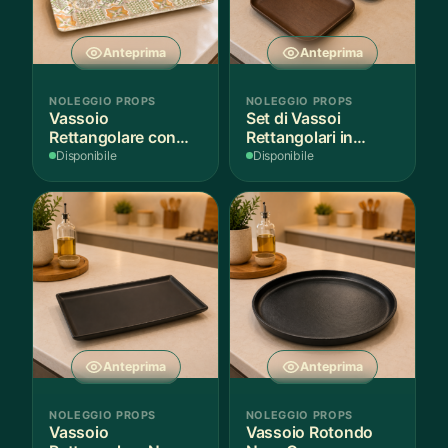
Anteprima
Anteprima
NOLEGGIO PROPS
NOLEGGIO PROPS
Vassoio
Set di Vassoi
Rettangolare con
Rettangolari in
Fantasia
Finitura Legno
Disponibile
Disponibile
Mediterranea
Scuro
Anteprima
Anteprima
NOLEGGIO PROPS
NOLEGGIO PROPS
Vassoio
Vassoio Rotondo