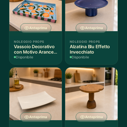
Anteprima
Anteprima
NOLEGGIO PROPS
NOLEGGIO PROPS
Vassoio Decorativo
Alzatina Blu Effetto
con Motivo Arance e
Invecchiato
Foglie
Disponibile
Disponibile
Anteprima
Anteprima