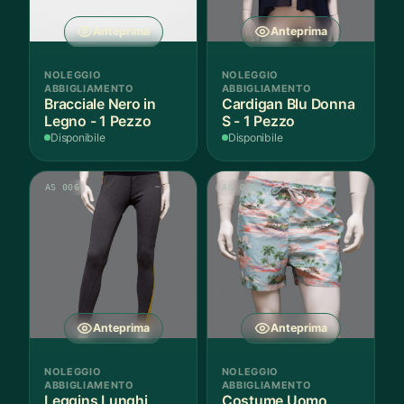
Anteprima
Anteprima
NOLEGGIO
NOLEGGIO
ABBIGLIAMENTO
ABBIGLIAMENTO
Bracciale Nero in
Cardigan Blu Donna
Legno - 1 Pezzo
S - 1 Pezzo
Disponibile
Disponibile
AS 006
AS 011
Anteprima
Anteprima
NOLEGGIO
NOLEGGIO
ABBIGLIAMENTO
ABBIGLIAMENTO
Leggins Lunghi
Costume Uomo