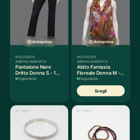
Anteprima
Anteprima
NOLEGGIO
NOLEGGIO
ABBIGLIAMENTO
ABBIGLIAMENTO
Pantalone Nero
Abito Fantasia
Dritto Donna S - 1
Floreale Donna M - 1
Paio
Pezzo
Disponibile
Disponibile
Quest
Scegli
prodot
ha
più
AC 0022
AC 0023
variant
Le
opzion
posso