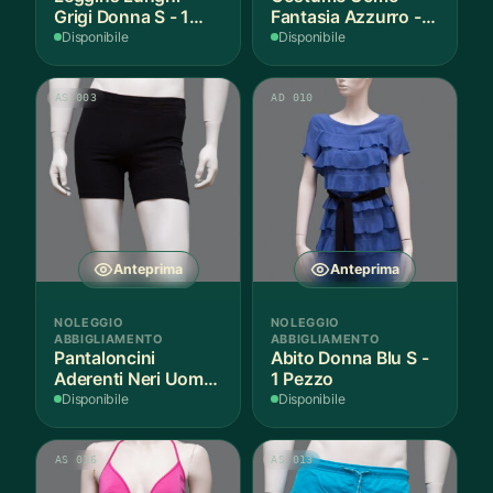
Grigi Donna S - 1
Fantasia Azzurro - 1
Paio
Pezzo
Disponibile
Disponibile
AS 003
AD 010
Anteprima
Anteprima
NOLEGGIO
NOLEGGIO
ABBIGLIAMENTO
ABBIGLIAMENTO
Pantaloncini
Abito Donna Blu S -
Aderenti Neri Uomo
1 Pezzo
S - 2 Paia
Disponibile
Disponibile
AS 016
AS 013