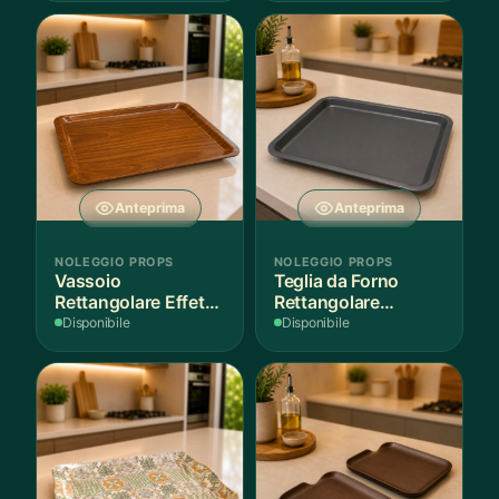
Anteprima
Anteprima
NOLEGGIO PROPS
NOLEGGIO PROPS
Vassoio
Teglia da Forno
Rettangolare Effetto
Rettangolare
Legno
Antiaderente
Disponibile
Disponibile