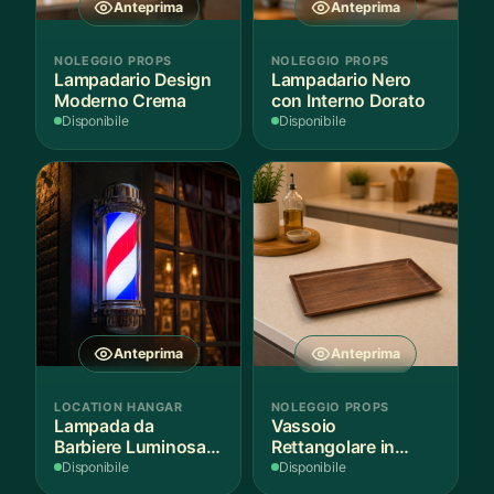
Anteprima
Anteprima
NOLEGGIO PROPS
NOLEGGIO PROPS
Lampadario Design
Lampadario Nero
Moderno Crema
con Interno Dorato
Disponibile
Disponibile
Anteprima
Anteprima
LOCATION HANGAR
NOLEGGIO PROPS
Lampada da
Vassoio
Barbiere Luminosa
Rettangolare in
Rotante
Legno Scuro
Disponibile
Disponibile