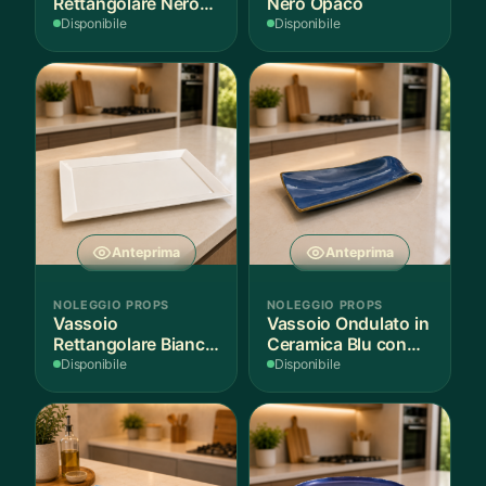
Rettangolare Nero
Nero Opaco
Opaco
Disponibile
Disponibile
Anteprima
Anteprima
NOLEGGIO PROPS
NOLEGGIO PROPS
Vassoio
Vassoio Ondulato in
Rettangolare Bianco
Ceramica Blu con
per Scenografie
Bordo Dorato
Disponibile
Disponibile