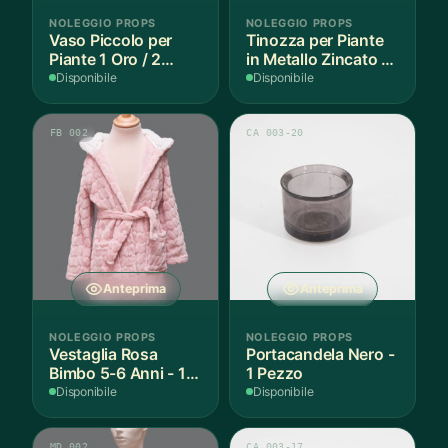
NOLEGGIO PROPS
NOLEGGIO PROPS
Vaso Piccolo per
Tinozza per Piante
Piante 1 Oro / 2
in Metallo Zincato -
Argento - 3 Pezzi
1 Pezzo
Disponibile
Disponibile
FB 002
CA 003-20
Anteprima
Anteprima
NOLEGGIO PROPS
NOLEGGIO PROPS
Vestaglia Rosa
Portacandela Nero -
Bimbo 5-6 Anni - 1
1 Pezzo
Pezzo
Disponibile
Disponibile
MD 002
CA 003-17