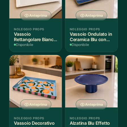
Anteprima
Anteprima
NOLEGGIO PROPS
NOLEGGIO PROPS
Vassoio
Vassoio Ondulato in
Rettangolare Bianco
Ceramica Blu con
per Scenografie
Bordo Dorato
Disponibile
Disponibile
Anteprima
Anteprima
NOLEGGIO PROPS
NOLEGGIO PROPS
Vassoio Decorativo
Alzatina Blu Effetto