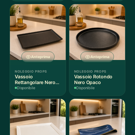
Anteprima
Anteprima
NOLEGGIO PROPS
NOLEGGIO PROPS
Vassoio
Vassoio Rotondo
Rettangolare Nero
Nero Opaco
Opaco
Disponibile
Disponibile