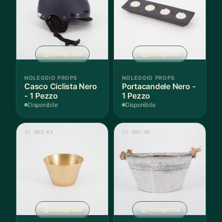
Anteprima
Anteprima
NOLEGGIO PROPS
NOLEGGIO PROPS
Casco Ciclista Nero
Portacandele Nero -
- 1 Pezzo
1 Pezzo
Disponibile
Disponibile
CC 002-03
CC 002-00
Anteprima
Anteprima