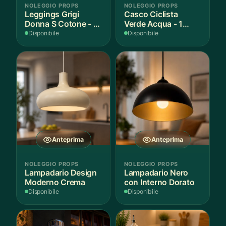
NOLEGGIO PROPS
NOLEGGIO PROPS
Leggings Grigi
Casco Ciclista
Donna S Cotone - 1
Verde Acqua - 1
Paio
Pezzo
Disponibile
Disponibile
Anteprima
Anteprima
NOLEGGIO PROPS
NOLEGGIO PROPS
Lampadario Design
Lampadario Nero
Moderno Crema
con Interno Dorato
Disponibile
Disponibile