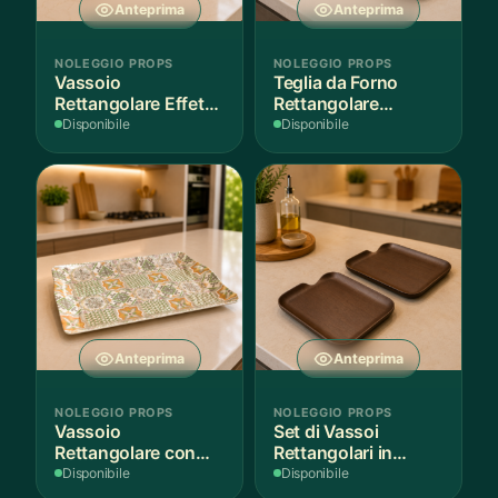
Anteprima
Anteprima
NOLEGGIO PROPS
NOLEGGIO PROPS
Vassoio
Teglia da Forno
Rettangolare Effetto
Rettangolare
Legno
Antiaderente
Disponibile
Disponibile
Anteprima
Anteprima
NOLEGGIO PROPS
NOLEGGIO PROPS
Vassoio
Set di Vassoi
Rettangolare con
Rettangolari in
Fantasia
Finitura Legno
Disponibile
Disponibile
Mediterranea
Scuro