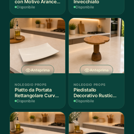
con Motivo Arance e
Invecchiato
Foglie
Disponibile
Disponibile
Anteprima
Anteprima
NOLEGGIO PROPS
NOLEGGIO PROPS
Piatto da Portata
Piedistallo
Rettangolare Curvo
Decorativo Rustico
Bianco
in Legno
Disponibile
Disponibile