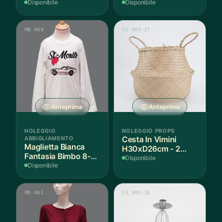
Disponibile
Disponibile
MB 009
CC 003-27
Anteprima
Anteprima
NOLEGGIO
NOLEGGIO PROPS
ABBIGLIAMENTO
Cesta In Vimini
Maglietta Bianca
H30xD26cm - 2
Fantasia Bimbo 8-9
Pezzi
Disponibile
Anni Cotone - 1
Disponibile
Pezzo
MD 001
CA 003-16