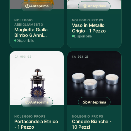
Anteprima
Anteprima
NOLEGGIO
NOLEGGIO PROPS
ABBIGLIAMENTO
Vaso in Metallo
Maglietta Gialla
Grigio - 1 Pezzo
Bimbo 6 Anni
Disponibile
Cotone - 1 Pezzo
Disponibile
CA 003-05
CA 003-23
Anteprima
Anteprima
NOLEGGIO PROPS
NOLEGGIO PROPS
Portacandela Etnico
Candele Bianche -
- 1 Pezzo
10 Pezzi