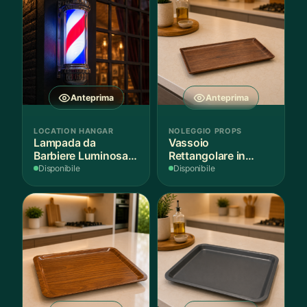
Anteprima
Anteprima
LOCATION HANGAR
NOLEGGIO PROPS
Lampada da
Vassoio
Barbiere Luminosa
Rettangolare in
Rotante
Legno Scuro
Disponibile
Disponibile