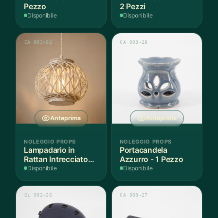
Pezzo
2 Pezzi
Disponibile
Disponibile
CA 003-02
CA 003-28
Anteprima
Anteprima
NOLEGGIO PROPS
NOLEGGIO PROPS
Lampadario in
Portacandela
Rattan Intrecciato
Azzurro - 1 Pezzo
Bianco
Disponibile
Disponibile
Gi 002-26
CA 003-27