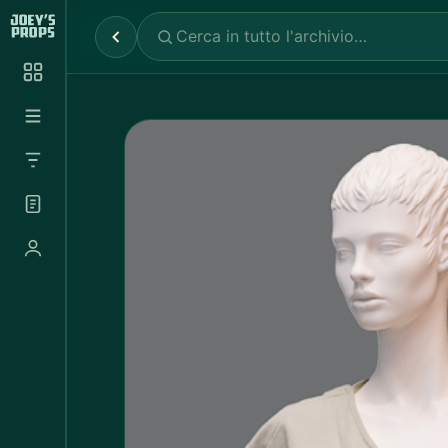
Reparti
✕
Noleggio Props
2.030
Noleggio Luci e Camere
72
Noleggio Abbigliamento
697
Tutte le categorie
Abbigliamento Sportivo
20
Abito Donna
37
Abito Uomo
4
Accappatoio
3