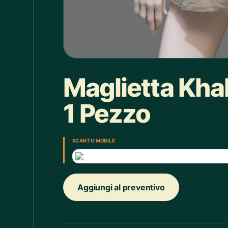
Box doccia
1
Bracciale
4
Bretelle
4
Calice
7
Maglietta Kha
Camicie Bimbi
3
1 Pezzo
Camicie Donna
29
Camicie Uomo
35
SCAN TO MOBILE
Candelabro
7
Candele
33
Aggiungi al preventivo
Cappello
43
Caraffe
2