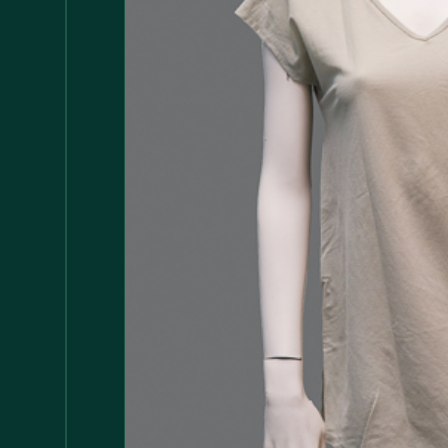
Accessori
147
Adattatore MDP
1
Arredamento
1.117
Asciugamani
37
Bacinelle
3
Bagno
148
Barattoli
29
Batterie
5
Bicchieri
35
Bollitori
2
Bottiglie di Vetro
5