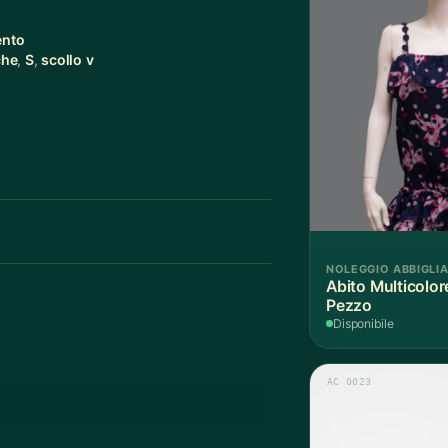
ento
che
,
S
,
scollo v
NOLEGGIO ABBIGLI
Abito Multicolor
Pezzo
Disponibile
AC 0023