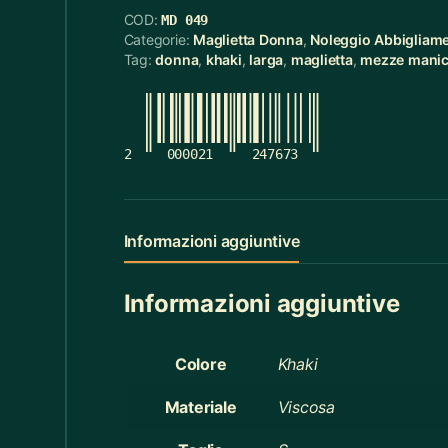
COD:
MD 049
Cerchietti
5
Categorie:
Maglietta Donna
,
Noleggio Abbigliam
Tag:
donna
,
khaki
,
larga
,
maglietta
,
mezze mani
Cerchietti Halloween
3
Ceste
55
Cinture
12
2
000021
247673
Ciotola Grande
6
Ciotola Piccola
21
Informazioni aggiuntive
Collana
3
Informazioni aggiuntive
Contenitori Bagno
8
Coperte
12
Colore
Khaki
Copridivano
2
Materiale
Viscosa
Cravatte
4