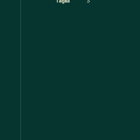
Taglia
S
Cucina
368
Cucina
60
Decorazioni Alberi
19
Decorazioni Halloween
14
Distribuzione Elettrica
11
Divani
17
Elastici
1
Elettricismi / Macchinismi e Accessori
20
Federe Cuscino
55
Felpe Bimbi
13