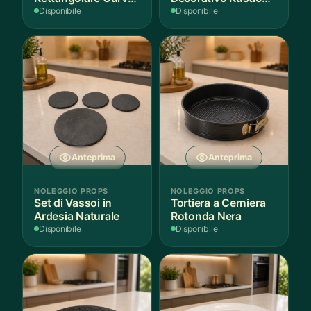
Bianco
in Legno
Disponibile
Disponibile
Anteprima
Anteprima
NOLEGGIO PROPS
NOLEGGIO PROPS
Set di Vassoi in
Tortiera a Cerniera
Ardesia Naturale
Rotonda Nera
Disponibile
Disponibile