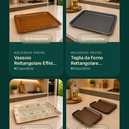
Anteprima
Anteprima
NOLEGGIO PROPS
NOLEGGIO PROPS
Vassoio
Teglia da Forno
Rettangolare Effetto
Rettangolare
Legno
Antiaderente
Disponibile
Disponibile