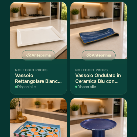
Anteprima
Anteprima
NOLEGGIO PROPS
NOLEGGIO PROPS
Vassoio
Vassoio Ondulato in
Rettangolare Bianco
Ceramica Blu con
per Scenografie
Bordo Dorato
Disponibile
Disponibile