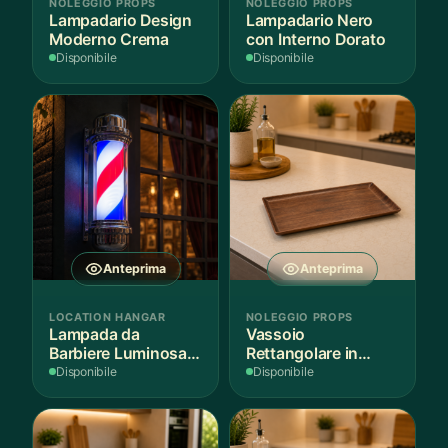
NOLEGGIO PROPS
NOLEGGIO PROPS
Lampadario Design
Lampadario Nero
Moderno Crema
con Interno Dorato
Disponibile
Disponibile
Anteprima
Anteprima
LOCATION HANGAR
NOLEGGIO PROPS
Lampada da
Vassoio
Barbiere Luminosa
Rettangolare in
Rotante
Legno Scuro
Disponibile
Disponibile