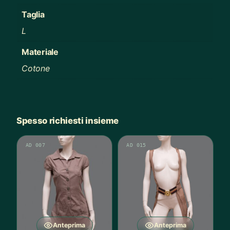
Taglia
L
Materiale
Cotone
Spesso richiesti insieme
AD 007
AD 015
Anteprima
Anteprima