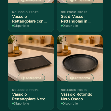
Anteprima
Anteprima
NOLEGGIO PROPS
NOLEGGIO PROPS
Vassoio
Set di Vassoi
Rettangolare con
Rettangolari in
Fantasia
Finitura Legno
Disponibile
Disponibile
Mediterranea
Scuro
Anteprima
Anteprima
NOLEGGIO PROPS
NOLEGGIO PROPS
Vassoio
Vassoio Rotondo
Rettangolare Nero
Nero Opaco
Opaco
Disponibile
Disponibile