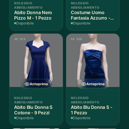
NOLEGGIO
NOLEGGIO
ABBIGLIAMENTO
ABBIGLIAMENTO
Abito Donna Nero
Costume Uomo
Pizzo M - 1 Pezzo
Fantasia Azzurro - 1
Pezzo
Disponibile
Disponibile
AD 029
AD 028
Anteprima
Anteprima
NOLEGGIO
NOLEGGIO
ABBIGLIAMENTO
ABBIGLIAMENTO
Abito Blu Donna S
Abito Blu Donna S -
Cotone - 9 Pezzi
1 Pezzo
Disponibile
Disponibile