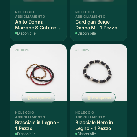
NOLEGGIO
NOLEGGIO
ABBIGLIAMENTO
ABBIGLIAMENTO
Abito Donna
Cardigan Beige
Marrone S Cotone -
Donna M - 1 Pezzo
1 Pezzo
Disponibile
Disponibile
AC 0023
AC 0025
Anteprima
Anteprima
NOLEGGIO
NOLEGGIO
ABBIGLIAMENTO
ABBIGLIAMENTO
Bracciale in Legno -
Bracciale Nero in
1 Pezzo
Legno - 1 Pezzo
Disponibile
Disponibile