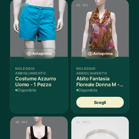
AS 013
AD 001
Anteprima
Anteprima
NOLEGGIO
NOLEGGIO
ABBIGLIAMENTO
ABBIGLIAMENTO
Costume Azzurro
Abito Fantasia
Uomo - 1 Pezzo
Floreale Donna M - 1
Pezzo
Disponibile
Disponibile
Quest
Scegli
prodot
ha
più
AD 003
AC 0022
variant
Le
opzion