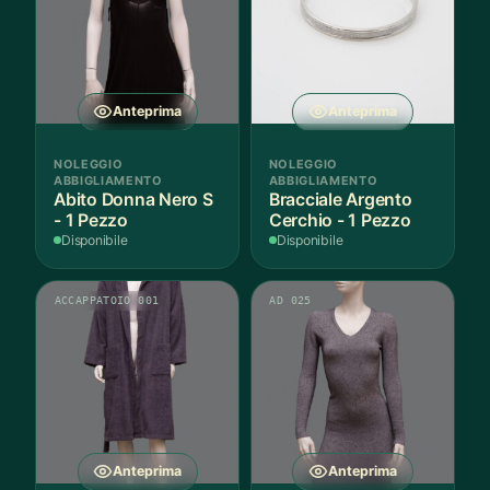
posso
essere
scelte
nella
Anteprima
Anteprima
pagina
del
NOLEGGIO
NOLEGGIO
prodot
ABBIGLIAMENTO
ABBIGLIAMENTO
Abito Donna Nero S
Bracciale Argento
- 1 Pezzo
Cerchio - 1 Pezzo
Disponibile
Disponibile
ACCAPPATOIO 001
AD 025
Anteprima
Anteprima