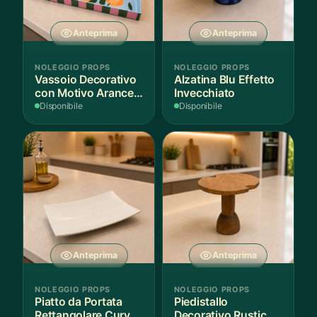
Anteprima
Anteprima
NOLEGGIO PROPS
NOLEGGIO PROPS
Vassoio Decorativo
Alzatina Blu Effetto
con Motivo Arance e
Invecchiato
Foglie
Disponibile
Disponibile
Anteprima
Anteprima
NOLEGGIO PROPS
NOLEGGIO PROPS
Piatto da Portata
Piedistallo
Rettangolare Curvo
Decorativo Rustico