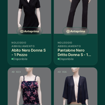
Anteprima
Anteprima
NOLEGGIO
NOLEGGIO
ABBIGLIAMENTO
ABBIGLIAMENTO
Abito Nero Donna S
Pantalone Nero
- 1 Pezzo
Dritto Donna S - 1
Paio
Disponibile
Disponibile
AD 023
AD 016