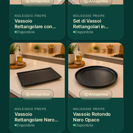
Anteprima
Anteprima
NOLEGGIO PROPS
NOLEGGIO PROPS
Vassoio
Set di Vassoi
Rettangolare con
Rettangolari in
Fantasia
Finitura Legno
Disponibile
Disponibile
Mediterranea
Scuro
Anteprima
Anteprima
NOLEGGIO PROPS
NOLEGGIO PROPS
Vassoio
Vassoio Rotondo
Rettangolare Nero
Nero Opaco
Opaco
Disponibile
Disponibile