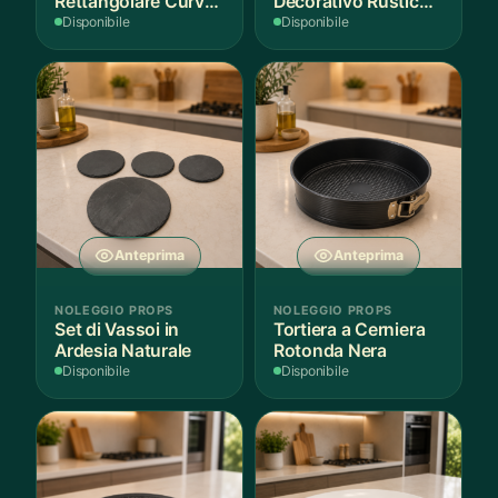
Rettangolare Curvo
Decorativo Rustico
Bianco
in Legno
Disponibile
Disponibile
Anteprima
Anteprima
NOLEGGIO PROPS
NOLEGGIO PROPS
Set di Vassoi in
Tortiera a Cerniera
Ardesia Naturale
Rotonda Nera
Disponibile
Disponibile