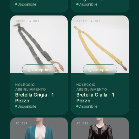
1 Pezzo
Paio
Disponibile
Disponibile
BRETELLA 003
BRETELLA 002
Anteprima
Anteprima
NOLEGGIO
NOLEGGIO
ABBIGLIAMENTO
ABBIGLIAMENTO
Bretella Grigia - 1
Bretella Gialla - 1
Pezzo
Pezzo
Disponibile
Disponibile
AD 017
AD 013