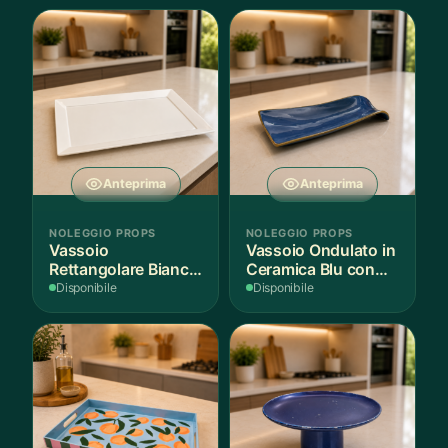
Anteprima
Anteprima
NOLEGGIO PROPS
NOLEGGIO PROPS
Vassoio
Vassoio Ondulato in
Rettangolare Bianco
Ceramica Blu con
per Scenografie
Bordo Dorato
Disponibile
Disponibile