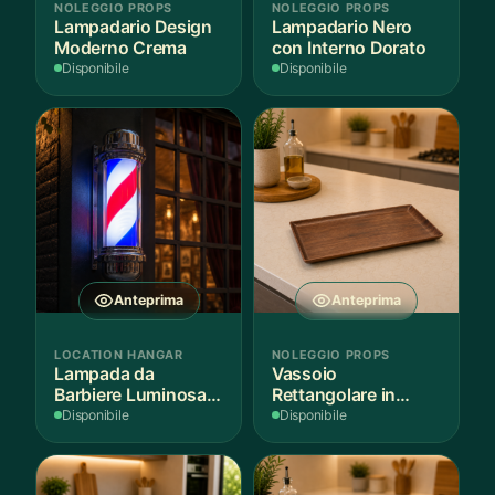
NOLEGGIO PROPS
NOLEGGIO PROPS
Lampadario Design
Lampadario Nero
Moderno Crema
con Interno Dorato
Disponibile
Disponibile
Anteprima
Anteprima
LOCATION HANGAR
NOLEGGIO PROPS
Lampada da
Vassoio
Barbiere Luminosa
Rettangolare in
Rotante
Legno Scuro
Disponibile
Disponibile