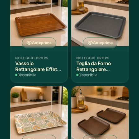
Anteprima
Anteprima
NOLEGGIO PROPS
NOLEGGIO PROPS
Vassoio
Teglia da Forno
Rettangolare Effetto
Rettangolare
Legno
Antiaderente
Disponibile
Disponibile