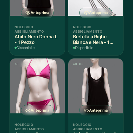
Anteprima
Anteprima
NOLEGGIO
NOLEGGIO
ABBIGLIAMENTO
ABBIGLIAMENTO
Abito Nero Donna L
Bretella a Righe
- 1 Pezzo
Bianca e Nera - 1
Pezzo
Disponibile
Disponibile
AS 016
AD 003
Anteprima
Anteprima
NOLEGGIO
NOLEGGIO
ABBIGLIAMENTO
ABBIGLIAMENTO