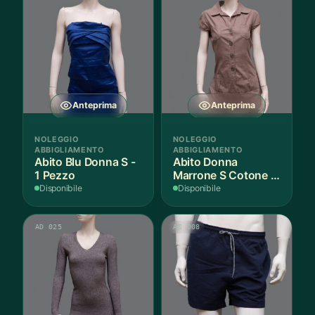
varianti.
Le
opzioni
possono
essere
scelte
nella
Anteprima
Anteprima
pagina
del
NOLEGGIO
NOLEGGIO
prodotto
ABBIGLIAMENTO
ABBIGLIAMENTO
Abito Blu Donna S -
Abito Donna
1 Pezzo
Marrone S Cotone -
1 Pezzo
Disponibile
Disponibile
AD 025
AS 008