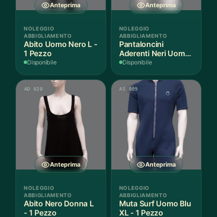
Anteprima
Anteprima
NOLEGGIO
NOLEGGIO
ABBIGLIAMENTO
ABBIGLIAMENTO
Abito Uomo Nero L -
Pantaloncini
1 Pezzo
Aderenti Neri Uomo
S - 2 Paia
Disponibile
Disponibile
AD 020
AS 009
Anteprima
Anteprima
NOLEGGIO
NOLEGGIO
ABBIGLIAMENTO
ABBIGLIAMENTO
Abito Nero Donna L
Muta Surf Uomo Blu
- 1 Pezzo
XL - 1 Pezzo