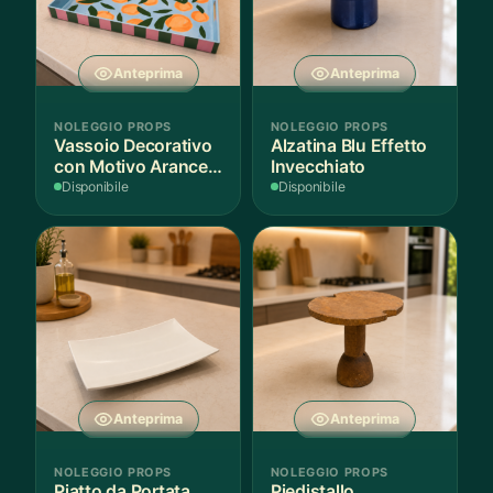
Anteprima
Anteprima
NOLEGGIO PROPS
NOLEGGIO PROPS
Vassoio Decorativo
Alzatina Blu Effetto
con Motivo Arance e
Invecchiato
Foglie
Disponibile
Disponibile
Anteprima
Anteprima
NOLEGGIO PROPS
NOLEGGIO PROPS
Piatto da Portata
Piedistallo