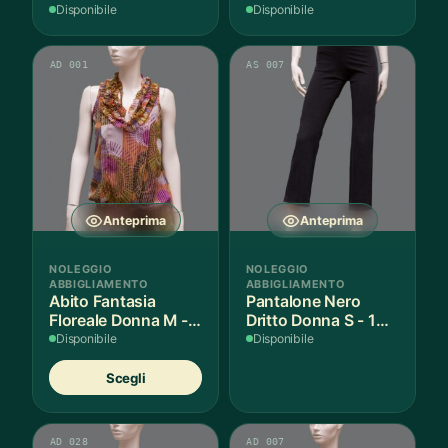
Disponibile
Disponibile
AD 001
AS 007
Anteprima
Anteprima
NOLEGGIO
NOLEGGIO
ABBIGLIAMENTO
ABBIGLIAMENTO
Abito Fantasia
Pantalone Nero
Floreale Donna M - 1
Dritto Donna S - 1
Pezzo
Paio
Disponibile
Disponibile
Questo
Scegli
prodotto
ha
più
AD 028
AD 007