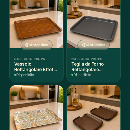
Anteprima
Anteprima
NOLEGGIO PROPS
NOLEGGIO PROPS
Vassoio
Teglia da Forno
Rettangolare Effetto
Rettangolare
Legno
Antiaderente
Disponibile
Disponibile