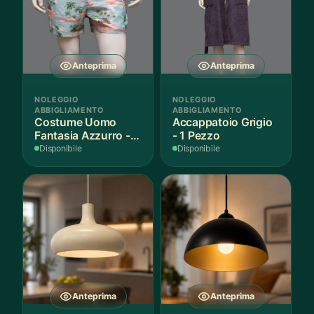
Anteprima
Anteprima
NOLEGGIO
NOLEGGIO
ABBIGLIAMENTO
ABBIGLIAMENTO
Costume Uomo
Accappatoio Grigio
Fantasia Azzurro - 1
- 1 Pezzo
Pezzo
Disponibile
Disponibile
Anteprima
Anteprima