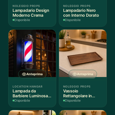
NOLEGGIO PROPS
NOLEGGIO PROPS
Lampadario Design
Lampadario Nero
Moderno Crema
con Interno Dorato
Disponibile
Disponibile
Anteprima
Anteprima
LOCATION HANGAR
NOLEGGIO PROPS
Lampada da
Vassoio
Barbiere Luminosa
Rettangolare in
Rotante
Legno Scuro
Disponibile
Disponibile