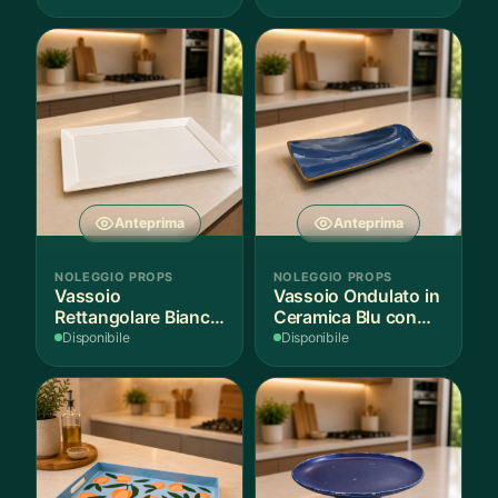
Anteprima
Anteprima
NOLEGGIO PROPS
NOLEGGIO PROPS
Vassoio
Vassoio Ondulato in
Rettangolare Bianco
Ceramica Blu con
per Scenografie
Bordo Dorato
Disponibile
Disponibile