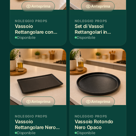
Anteprima
Anteprima
NOLEGGIO PROPS
NOLEGGIO PROPS
Vassoio
Set di Vassoi
Rettangolare con
Rettangolari in
Fantasia
Finitura Legno
Disponibile
Disponibile
Mediterranea
Scuro
Anteprima
Anteprima
NOLEGGIO PROPS
NOLEGGIO PROPS
Vassoio
Vassoio Rotondo
Rettangolare Nero
Nero Opaco
Opaco
Disponibile
Disponibile