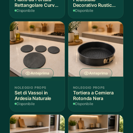
Rettangolare Curvo
Decorativo Rustico
Bianco
in Legno
Disponibile
Disponibile
Anteprima
Anteprima
NOLEGGIO PROPS
NOLEGGIO PROPS
Set di Vassoi in
Tortiera a Cerniera
Ardesia Naturale
Rotonda Nera
Disponibile
Disponibile