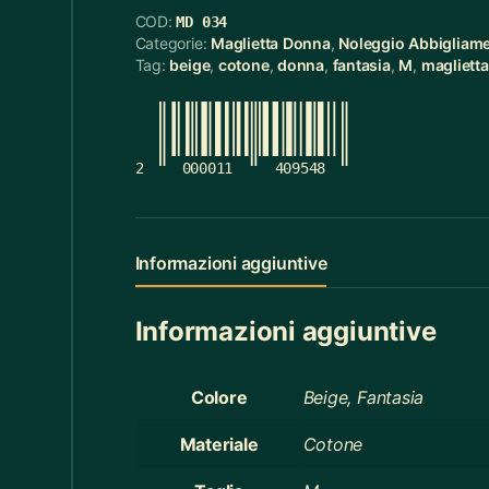
COD:
MD 034
Cerchietti
5
Categorie:
Maglietta Donna
,
Noleggio Abbigliam
Tag:
beige
,
cotone
,
donna
,
fantasia
,
M
,
maglietta
Cerchietti Halloween
3
Ceste
55
Cinture
12
2
000011
409548
Ciotola Grande
6
Ciotola Piccola
21
Informazioni aggiuntive
Collana
3
Informazioni aggiuntive
Contenitori Bagno
8
Coperte
12
Colore
Beige, Fantasia
Copridivano
2
Materiale
Cotone
Cravatte
4