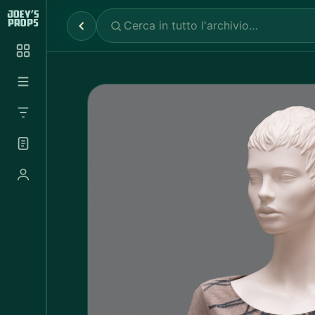
Reparti
✕
Noleggio Props
2.030
Noleggio Luci e Camere
72
Noleggio Abbigliamento
697
Tutte le categorie
Abbigliamento Sportivo
20
Abito Donna
37
Abito Uomo
4
Accappatoio
3