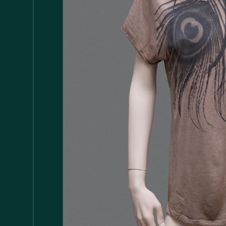
Accessori
147
Adattatore MDP
1
Arredamento
1.117
Asciugamani
37
Bacinelle
3
Bagno
148
Barattoli
29
Batterie
5
Bicchieri
35
Bollitori
2
Bottiglie di Vetro
5