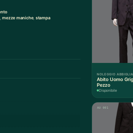
ento
,
mezze maniche
,
stampa
NOLEGGIO ABBIGLI
Abito Uomo Grigi
Pezzo
Disponibile
AU 001