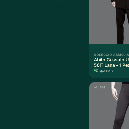
NOLEGGIO ABBIGLI
Abito Gessato Uomo Nero
56IT Lana - 1 Pe
Disponibile
AS 006