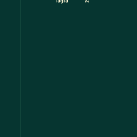
Taglia
M
Cucina
368
Cucina
60
Decorazioni Alberi
19
Decorazioni Halloween
14
Distribuzione Elettrica
11
Divani
17
Elastici
1
Elettricismi / Macchinismi e Accessori
20
Federe Cuscino
55
Felpe Bimbi
13