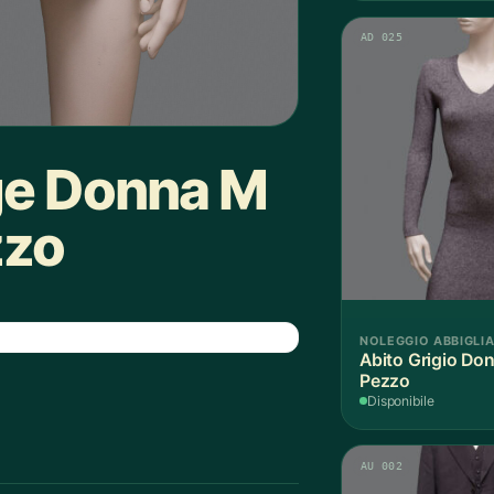
AD 025
ge Donna M
zzo
NOLEGGIO ABBIGLI
Abito Grigio Don
Pezzo
Disponibile
AU 002