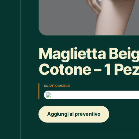
Box doccia
1
Bracciale
4
Bretelle
4
Calice
7
Maglietta Bei
Camicie Bimbi
3
Cotone – 1 Pe
Camicie Donna
29
Camicie Uomo
35
SCAN TO MOBILE
Candelabro
7
Candele
33
Aggiungi al preventivo
Cappello
43
Caraffe
2