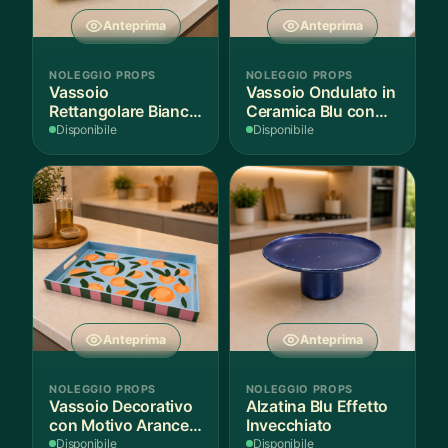
Anteprima
Anteprima
NOLEGGIO PROPS
NOLEGGIO PROPS
Vassoio
Vassoio Ondulato in
Rettangolare Bianco
Ceramica Blu con
per Scenografie
Bordo Dorato
Disponibile
Disponibile
Anteprima
Anteprima
NOLEGGIO PROPS
NOLEGGIO PROPS
Vassoio Decorativo
Alzatina Blu Effetto
con Motivo Arance e
Invecchiato
Foglie
Disponibile
Disponibile