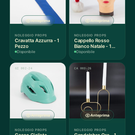
Anteprima
Anteprima
NOLEGGIO PROPS
NOLEGGIO PROPS
Cravatta Azzurra - 1
Cappello Rosso
Pezzo
Bianco Natale - 1
Pezzo
Disponibile
Disponibile
GI 002-24
CA 003-26
Anteprima
Anteprima
NOLEGGIO PROPS
NOLEGGIO PROPS