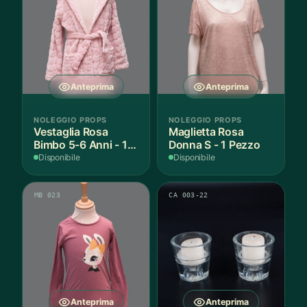
Anteprima
Anteprima
NOLEGGIO PROPS
NOLEGGIO PROPS
Vestaglia Rosa
Maglietta Rosa
Bimbo 5-6 Anni - 1
Donna S - 1 Pezzo
Pezzo
Disponibile
Disponibile
MB 023
CA 003-22
Anteprima
Anteprima