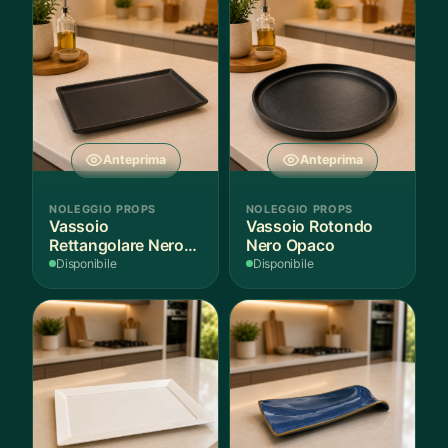
Anteprima
Anteprima
NOLEGGIO PROPS
NOLEGGIO PROPS
Vassoio
Vassoio Rotondo
Rettangolare Nero
Nero Opaco
Opaco
Disponibile
Disponibile