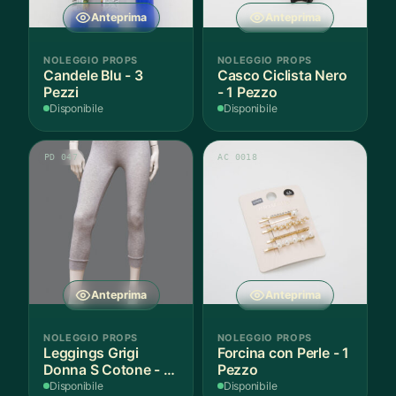
Anteprima
Anteprima
NOLEGGIO PROPS
NOLEGGIO PROPS
Candele Blu - 3
Casco Ciclista Nero
Pezzi
- 1 Pezzo
Disponibile
Disponibile
PD 047
AC 0018
Anteprima
Anteprima
NOLEGGIO PROPS
NOLEGGIO PROPS
Leggings Grigi
Forcina con Perle - 1
Donna S Cotone - 1
Pezzo
Paio
Disponibile
Disponibile