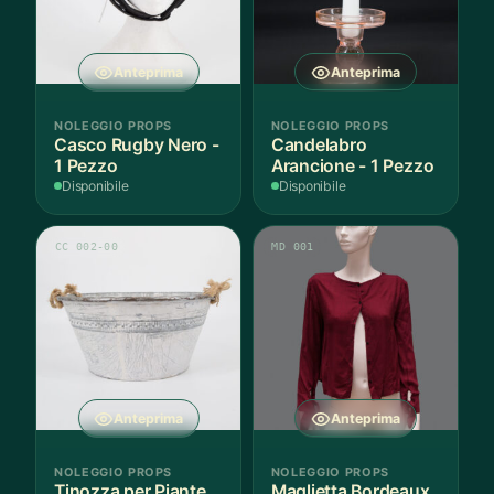
Anteprima
Anteprima
NOLEGGIO PROPS
NOLEGGIO PROPS
Casco Rugby Nero -
Candelabro
1 Pezzo
Arancione - 1 Pezzo
Disponibile
Disponibile
CC 002-00
MD 001
Anteprima
Anteprima
NOLEGGIO PROPS
NOLEGGIO PROPS
Tinozza per Piante
Maglietta Bordeaux