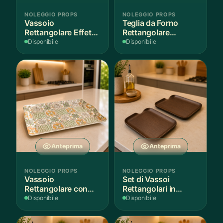
NOLEGGIO PROPS
NOLEGGIO PROPS
Vassoio
Teglia da Forno
Rettangolare Effetto
Rettangolare
Legno
Antiaderente
Disponibile
Disponibile
Anteprima
Anteprima
NOLEGGIO PROPS
NOLEGGIO PROPS
Vassoio
Set di Vassoi
Rettangolare con
Rettangolari in
Fantasia
Finitura Legno
Disponibile
Disponibile
Mediterranea
Scuro