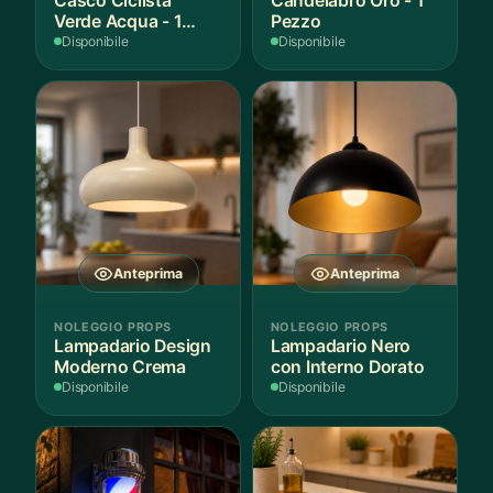
Casco Ciclista
Candelabro Oro - 1
Verde Acqua - 1
Pezzo
Pezzo
Disponibile
Disponibile
Anteprima
Anteprima
NOLEGGIO PROPS
NOLEGGIO PROPS
Lampadario Design
Lampadario Nero
Moderno Crema
con Interno Dorato
Disponibile
Disponibile