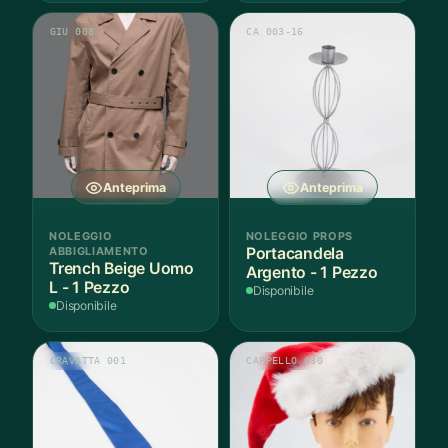
GIU 008
CA 003-16
Anteprima
Anteprima
NOLEGGIO
NOLEGGIO PROPS
ABBIGLIAMENTO
Portacandela
Trench Beige Uomo
Argento - 1 Pezzo
L - 1 Pezzo
Disponibile
Disponibile
CRAVATTA 001
CAPPELLO 030