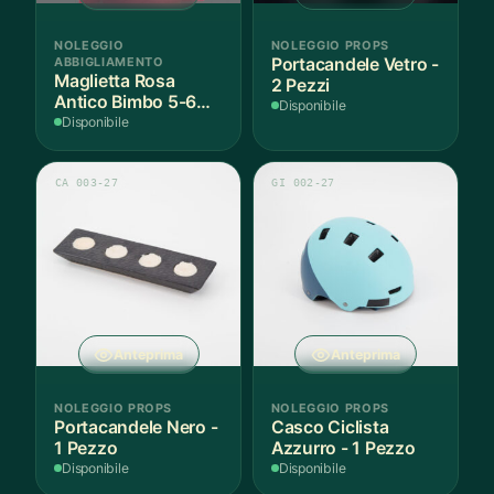
NOLEGGIO
NOLEGGIO PROPS
ABBIGLIAMENTO
Portacandele Vetro -
Maglietta Rosa
2 Pezzi
Antico Bimbo 5-6
Disponibile
Anni Cotone - 1
Disponibile
Pezzo
CA 003-27
GI 002-27
Anteprima
Anteprima
NOLEGGIO PROPS
NOLEGGIO PROPS
Portacandele Nero -
Casco Ciclista
1 Pezzo
Azzurro - 1 Pezzo
Disponibile
Disponibile