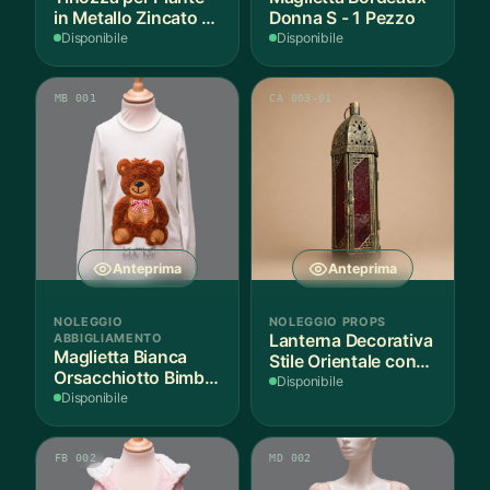
in Metallo Zincato -
Donna S - 1 Pezzo
1 Pezzo
Disponibile
Disponibile
MB 001
CA 003-01
Anteprima
Anteprima
NOLEGGIO
NOLEGGIO PROPS
ABBIGLIAMENTO
Lanterna Decorativa
Maglietta Bianca
Stile Orientale con
Orsacchiotto Bimbo
Vetri Rossi
Disponibile
6-7 Anni Cotone - 1
Disponibile
Pezzo
FB 002
MD 002