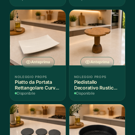
Anteprima
Anteprima
NOLEGGIO PROPS
NOLEGGIO PROPS
Piatto da Portata
Piedistallo
Rettangolare Curvo
Decorativo Rustico
Bianco
in Legno
Disponibile
Disponibile