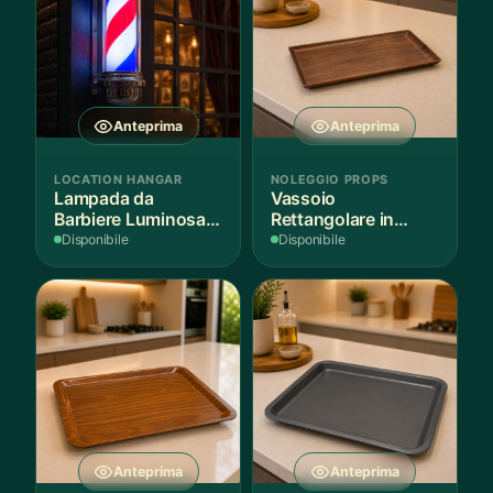
Anteprima
Anteprima
LOCATION HANGAR
NOLEGGIO PROPS
Lampada da
Vassoio
Barbiere Luminosa
Rettangolare in
Rotante
Legno Scuro
Disponibile
Disponibile
Anteprima
Anteprima