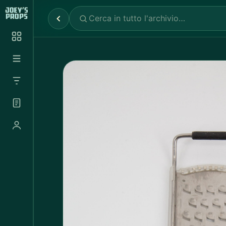
Reparti
✕
Noleggio Props
2.030
Noleggio Luci e Camere
72
Noleggio Abbigliamento
697
Tutte le categorie
Abbigliamento Sportivo
20
Abito Donna
37
Abito Uomo
4
Accappatoio
3