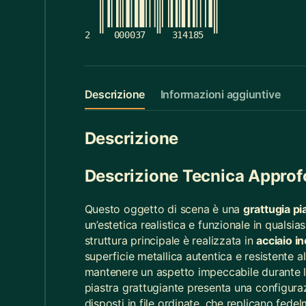
Cucina
368
2
000037
314185
Cucina
60
Decorazioni Alberi
19
Descrizione
Informazioni aggiuntive
Decorazioni Halloween
14
Descrizione
Distribuzione Elettrica
11
Divani
17
Descrizione Tecnica Approf
Elastici
1
Questo oggetto di scena è una
grattugia p
un’estetica realistica e funzionale in qualsi
Elettricismi / Macchinismi e Accessori
20
struttura principale è realizzata in
acciaio i
Federe Cuscino
55
superficie metallica autentica e resistente a
mantenere un aspetto impeccabile durante le 
Felpe Bimbi
13
piastra grattugiante presenta una configura
disposti in file ordinate, che replicano fedel