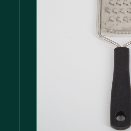
Accessori
147
Adattatore MDP
1
Arredamento
1.117
Asciugamani
37
Bacinelle
3
Bagno
148
Barattoli
29
Batterie
5
Bicchieri
35
Bollitori
2
Bottiglie di Vetro
5