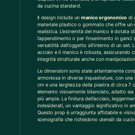
Filtri
Azzera
Filtri e Accessori MDP
4
da cucina standard.
LOCATION
Foulard
10
Il design include un
manico ergonomico
di 
Hangar
Home
materiale plastico o gommato che offre un 
196
59
Fuochi
1
realistica. L’estremità del manico è dotata di
l’appendimento o per l’inserimento in ganci
Loft
Teatro
Gelatine
1
62
104
versatilità dell’oggetto all’interno di un set.
acciaio e il manico è robusta, assicurando 
Ghirlande Natalizie
7
Categorie
integrità strutturale anche con manipolazioni
Giacca Donna
17
Le dimensioni sono state attentamente cons
Noleggio Props
2.076
armoniosa in diverse inquadrature, con una 
Giacca Uomo
10
Arredamento
cm e una larghezza della piastra di circa 7 
1.117
Giocattoli
40
elemento visivamente bilanciato, adatto sia
Noleggio Abbigliamento
721
più ampie. La finitura dell’acciaio, leggermen
Giochi da Spiaggia
15
indesiderati, un vantaggio significativo in am
Cucina
368
Questo prop è un’aggiunta affidabile e visi
Giochi e Sport
179
scenografia che richiedono utensili da cucina 
Giochi e Sport
179
Gioelli
3