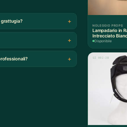
 grattugia?
NOLEGGIO PROPS
Lampadario in R
Intrecciato Bian
Disponibile
professionali?
GI 002-28