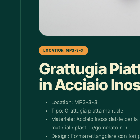
Box doccia
1
Bracciale
4
Bretelle
4
Calice
7
LOCATION: MP3-3-3
Camicie Bimbi
3
Grattugia Pia
Camicie Donna
29
in Acciaio Ino
Camicie Uomo
35
Candelabro
7
Location: MP3-3-3
Candele
33
Tipo: Grattugia piatta manuale
Materiale: Acciaio inossidabile per la
Cappello
43
materiale plastico/gommato nero
Caraffe
2
Design: Forma rettangolare con fori p