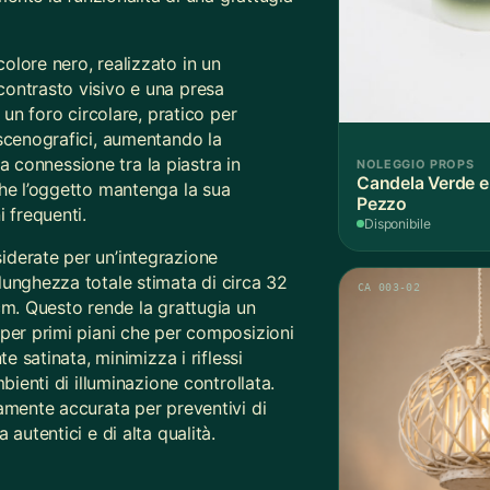
colore nero, realizzato in un
contrasto visivo e una presa
 un foro circolare, pratico per
 scenografici, aumentando la
 La connessione tra la piastra in
NOLEGGIO PROPS
Candela Verde e 
che l’oggetto mantenga la sua
Pezzo
 frequenti.
Disponibile
iderate per un’integrazione
lunghezza totale stimata di circa 32
CA 003-02
cm. Questo rende la grattugia un
 per primi piani che per composizioni
te satinata, minimizza i riflessi
bienti di illuminazione controllata.
vamente accurata per preventivi di
autentici e di alta qualità.