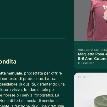
NOLEGGIO ABBIGLI
Maglietta Rosa 
5-6 Anni Cotone
ondita
Disponibile
iatta manuale
, progettata per offrire
CA 003-21
asi contesto di produzione. La sua
nossidabile
di qualità, garantendo una
ll’usura visiva, fondamentale per
riprese o i servizi fotografici. La
zione di fori di media dimensione,
mente la funzionalità di una grattugia