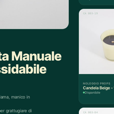
CA 003-19
tta Manuale
ssidabile
NOLEGGIO PROPS
Candela Beige -
Disponibile
 lama, manico in
er grattugiare di
CA 003-04