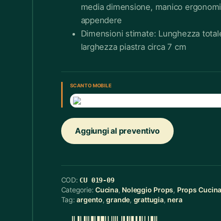
media dimensione, manico ergonomi
Cerchietti
5
appendere
Dimensioni stimate: Lunghezza total
Cerchietti Halloween
3
larghezza piastra circa 7 cm
Ceste
55
Cinture
12
SCAN TO MOBILE
Ciotola Grande
6
Ciotola Piccola
21
Aggiungi al preventivo
Collana
3
Contenitori Bagno
8
Coperte
12
COD:
CU 019-09
Categorie:
Cucina
,
Noleggio Props
,
Props Cucin
Copridivano
2
Tag:
argento
,
grande
,
grattugia
,
nera
Cravatte
4