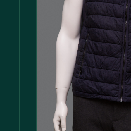
Accessori
147
Adattatore MDP
1
Arredamento
1.117
Asciugamani
37
Bacinelle
3
Bagno
148
Barattoli
29
Batterie
5
Bicchieri
35
Bollitori
2
Bottiglie di Vetro
5