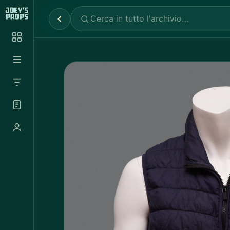
Reparti
✕
Noleggio Props
2.030
Noleggio Luci e Camere
72
Noleggio Abbigliamento
697
Tutte le categorie
Abbigliamento Sportivo
20
Abito Donna
37
Abito Uomo
4
Accappatoio
3