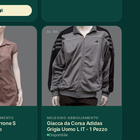
Questo
li
prodotto
ha
più
varianti.
AS 001
Le
opzioni
possono
essere
scelte
nella
pagina
del
prodotto
AMENTO
NOLEGGIO ABBIGLIAMENTO
rrone S
Giacca da Corsa Adidas
o
Grigia Uomo L IT - 1 Pezzo
Disponibile