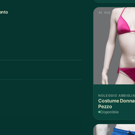
ento
AS 016
NOLEGGIO ABBIGLI
Costume Donna F
Pezzo
Disponibile
AS 012