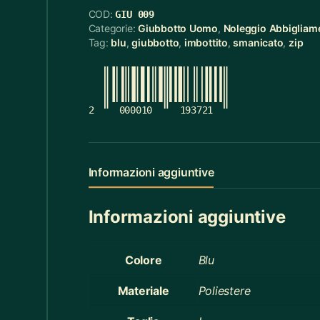
COD:
GIU 009
Cerchietti
5
Categorie:
Giubbotto Uomo
,
Noleggio Abbigliam
Tag:
blu
,
giubbotto
,
imbottito
,
smanicato
,
zip
Cerchietti Halloween
3
Ceste
55
Cinture
12
2
000010
193721
Ciotola Grande
6
Ciotola Piccola
21
Informazioni aggiuntive
Collana
3
Informazioni aggiuntive
Contenitori Bagno
8
Coperte
12
Colore
Blu
Copridivano
2
Materiale
Poliestere
Cravatte
4