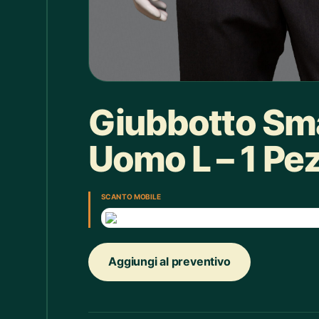
Box doccia
1
Bracciale
4
Bretelle
4
Calice
7
Giubbotto Sma
Camicie Bimbi
3
Uomo L – 1 Pe
Camicie Donna
29
Camicie Uomo
35
SCAN TO MOBILE
Candelabro
7
Candele
33
Aggiungi al preventivo
Cappello
43
Caraffe
2