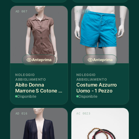
più
AD 007
AS 013
varianti.
Le
opzioni
possono
essere
scelte
nella
Anteprima
Anteprima
pagina
del
NOLEGGIO
NOLEGGIO
prodotto
ABBIGLIAMENTO
ABBIGLIAMENTO
Abito Donna
Costume Azzurro
Marrone S Cotone -
Uomo - 1 Pezzo
1 Pezzo
Disponibile
Disponibile
AD 016
AC 0023