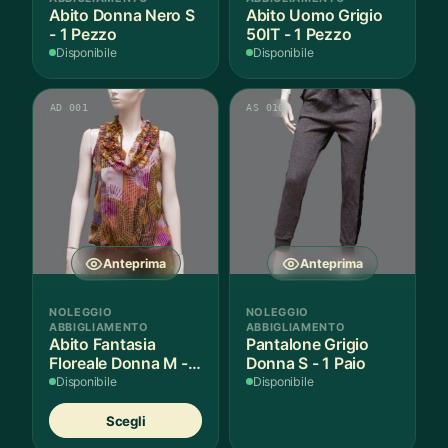
Abito Donna Nero S
Abito Uomo Grigio
- 1 Pezzo
50IT - 1 Pezzo
Disponibile
Disponibile
AD 001
AS 010
Anteprima
Anteprima
NOLEGGIO
NOLEGGIO
ABBIGLIAMENTO
ABBIGLIAMENTO
Abito Fantasia
Pantalone Grigio
Floreale Donna M - 1
Donna S - 1 Paio
Pezzo
Disponibile
Disponibile
Questo
Scegli
prodotto
ha