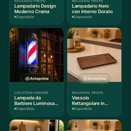
NOLEGGIO PROPS
NOLEGGIO PROPS
Lampadario Design
Lampadario Nero
Moderno Crema
con Interno Dorato
Disponibile
Disponibile
Anteprima
Anteprima
LOCATION HANGAR
NOLEGGIO PROPS
Lampada da
Vassoio
Barbiere Luminosa
Rettangolare in
Rotante
Legno Scuro
Disponibile
Disponibile