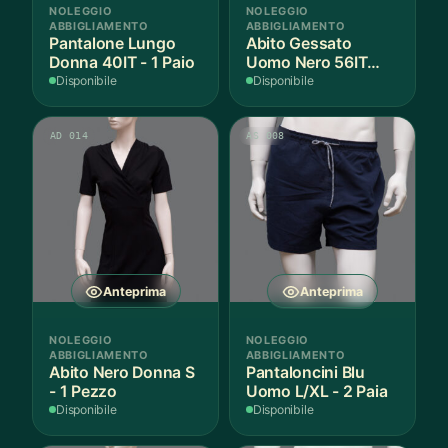
NOLEGGIO
NOLEGGIO
ABBIGLIAMENTO
ABBIGLIAMENTO
Pantalone Lungo
Abito Gessato
Donna 40IT - 1 Paio
Uomo Nero 56IT
Lana - 1 Pezzo
Disponibile
Disponibile
AD 014
AS 008
Anteprima
Anteprima
NOLEGGIO
NOLEGGIO
ABBIGLIAMENTO
ABBIGLIAMENTO
Abito Nero Donna S
Pantaloncini Blu
- 1 Pezzo
Uomo L/XL - 2 Paia
Disponibile
Disponibile