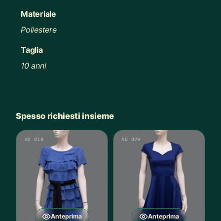
Materiale
Poliestere
Taglia
10 anni
Spesso richiesti insieme
AD 010
AD 029
Anteprima
Anteprima