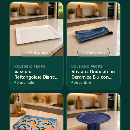
Anteprima
Anteprima
NOLEGGIO PROPS
NOLEGGIO PROPS
Vassoio
Vassoio Ondulato in
Rettangolare Bianco
Ceramica Blu con
per Scenografie
Bordo Dorato
Disponibile
Disponibile