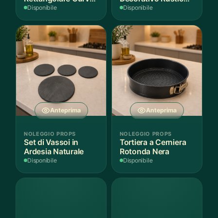
Bianco
in Legno
Disponibile
Disponibile
Anteprima
Anteprima
NOLEGGIO PROPS
NOLEGGIO PROPS
Set di Vassoi in
Tortiera a Cerniera
Ardesia Naturale
Rotonda Nera
Disponibile
Disponibile