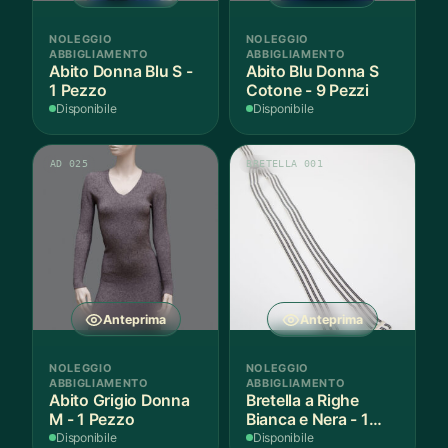
NOLEGGIO
NOLEGGIO
ABBIGLIAMENTO
ABBIGLIAMENTO
Abito Donna Blu S -
Abito Blu Donna S
1 Pezzo
Cotone - 9 Pezzi
Disponibile
Disponibile
AD 025
BRETELLA 001
Anteprima
Anteprima
NOLEGGIO
NOLEGGIO
ABBIGLIAMENTO
ABBIGLIAMENTO
Abito Grigio Donna
Bretella a Righe
M - 1 Pezzo
Bianca e Nera - 1
Pezzo
Disponibile
Disponibile