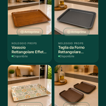
Anteprima
Anteprima
NOLEGGIO PROPS
NOLEGGIO PROPS
Vassoio
Teglia da Forno
Rettangolare Effetto
Rettangolare
Legno
Antiaderente
Disponibile
Disponibile