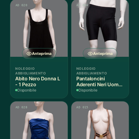
AD 020
AS 004
Anteprima
Anteprima
NOLEGGIO
NOLEGGIO
ABBIGLIAMENTO
ABBIGLIAMENTO
Abito Nero Donna L
Pantaloncini
- 1 Pezzo
Aderenti Neri Uomo
S - 2 Paia
Disponibile
Disponibile
AD 028
AD 015