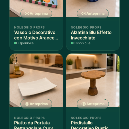
Anteprima
Anteprima
NOLEGGIO PROPS
NOLEGGIO PROPS
Vassoio Decorativo
Alzatina Blu Effetto
con Motivo Arance e
Invecchiato
Foglie
Disponibile
Disponibile
Anteprima
Anteprima
NOLEGGIO PROPS
NOLEGGIO PROPS
Piatto da Portata
Piedistallo
Rettangolare Curvo
Decorativo Rustico