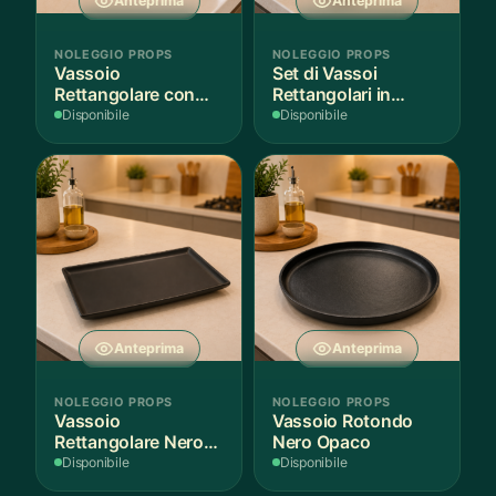
Anteprima
Anteprima
NOLEGGIO PROPS
NOLEGGIO PROPS
Vassoio
Set di Vassoi
Rettangolare con
Rettangolari in
Fantasia
Finitura Legno
Disponibile
Disponibile
Mediterranea
Scuro
Anteprima
Anteprima
NOLEGGIO PROPS
NOLEGGIO PROPS
Vassoio
Vassoio Rotondo
Rettangolare Nero
Nero Opaco
Opaco
Disponibile
Disponibile