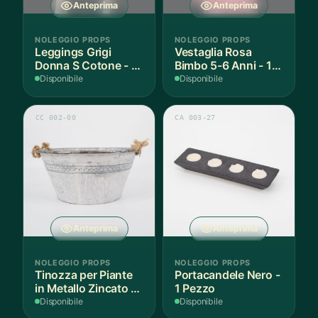
Anteprima
Anteprima
NOLEGGIO PROPS
NOLEGGIO PROPS
Leggings Grigi
Vestaglia Rosa
Donna S Cotone - 1
Bimbo 5-6 Anni - 1
Paio
Pezzo
Disponibile
Disponibile
CC 002-00
CA 003-27
Anteprima
Anteprima
NOLEGGIO PROPS
NOLEGGIO PROPS
Tinozza per Piante
Portacandele Nero -
in Metallo Zincato -
1 Pezzo
1 Pezzo
Disponibile
Disponibile