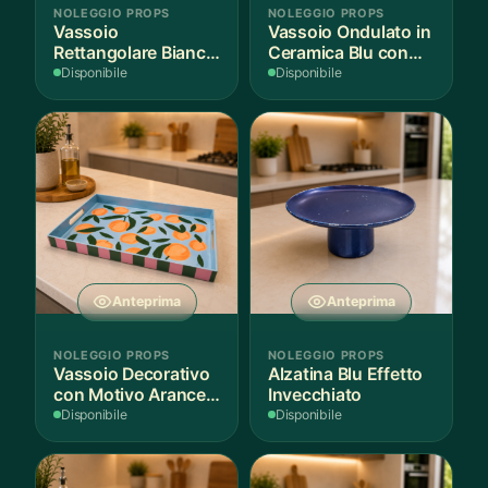
NOLEGGIO PROPS
NOLEGGIO PROPS
Vassoio
Vassoio Ondulato in
Rettangolare Bianco
Ceramica Blu con
per Scenografie
Bordo Dorato
Disponibile
Disponibile
Anteprima
Anteprima
NOLEGGIO PROPS
NOLEGGIO PROPS
Vassoio Decorativo
Alzatina Blu Effetto
con Motivo Arance e
Invecchiato
Foglie
Disponibile
Disponibile