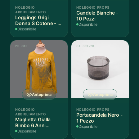
NOLEGGIO
NOLEGGIO PROPS
ABBIGLIAMENTO
Candele Bianche -
Leggings Grigi
10 Pezzi
Donna S Cotone - 1
Disponibile
Paio
Disponibile
MB 003
CA 003-20
Anteprima
Anteprima
NOLEGGIO
NOLEGGIO PROPS
ABBIGLIAMENTO
Portacandela Nero -
Maglietta Gialla
1 Pezzo
Bimbo 6 Anni
Disponibile
Cotone - 1 Pezzo
Disponibile