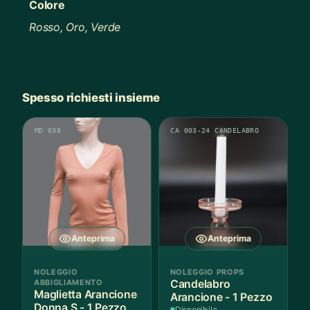
Colore
Rosso, Oro, Verde
Spesso richiesti insieme
MD 038
CA 003-24 CANDELABRO
Anteprima
Anteprima
NOLEGGIO
NOLEGGIO PROPS
ABBIGLIAMENTO
Candelabro
Maglietta Arancione
Arancione - 1 Pezzo
Donna S - 1 Pezzo
Disponibile