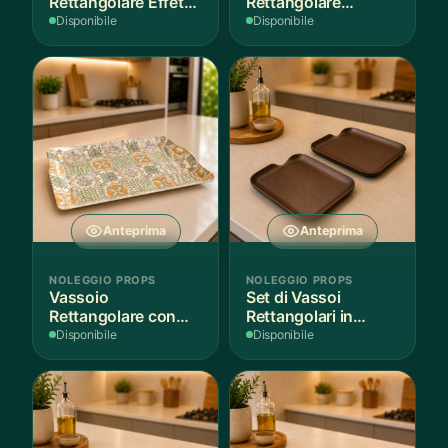
Rettangolare Effetto
Rettangolare
Legno
Antiaderente
Disponibile
Disponibile
Anteprima
Anteprima
NOLEGGIO PROPS
NOLEGGIO PROPS
Vassoio
Set di Vassoi
Rettangolare con
Rettangolari in
Fantasia
Finitura Legno
Disponibile
Disponibile
Mediterranea
Scuro