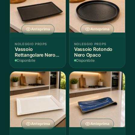
Anteprima
Anteprima
NOLEGGIO PROPS
NOLEGGIO PROPS
Vassoio
Vassoio Rotondo
Rettangolare Nero
Nero Opaco
Opaco
Disponibile
Disponibile
Anteprima
Anteprima