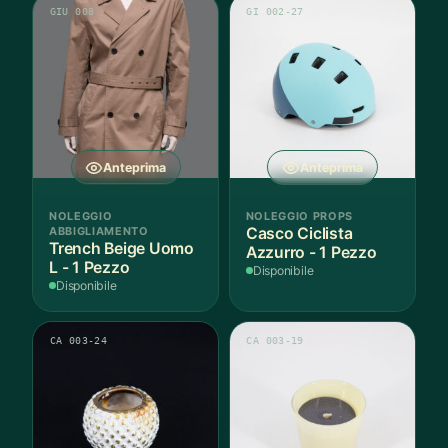
GIU 008
GI 002-27
Anteprima
Anteprima
NOLEGGIO
NOLEGGIO PROPS
ABBIGLIAMENTO
Casco Ciclista
Trench Beige Uomo
Azzurro - 1 Pezzo
L - 1 Pezzo
Disponibile
Disponibile
CA 003-24
CA 003-19