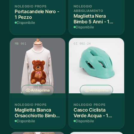
NOLEGGIO PROPS
NOLEGGIO
Portacandele Nero -
ABBIGLIAMENTO
Maglietta Nera
1 Pezzo
Bimbo 5 Anni - 1
Disponibile
Pezzo
Disponibile
MB 001
GI 002-24
Anteprima
Anteprima
NOLEGGIO PROPS
NOLEGGIO PROPS
Maglietta Bianca
Casco Ciclista
Orsacchiotto Bimbo
Verde Acqua - 1
6-7 Anni Cotone - 1
Pezzo
Disponibile
Disponibile
Pezzo