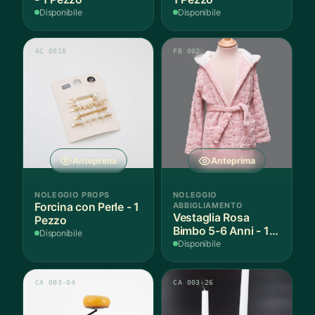
Disponibile
Disponibile
AC 0018
FB 002
Anteprima
Anteprima
NOLEGGIO PROPS
NOLEGGIO
Forcina con Perle - 1
ABBIGLIAMENTO
Vestaglia Rosa
Pezzo
Bimbo 5-6 Anni - 1
Disponibile
Pezzo
Disponibile
CA 003-04
CA 003-26