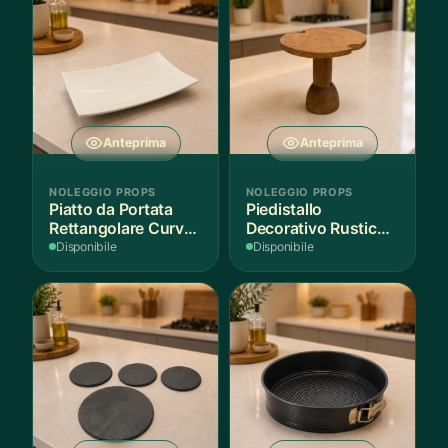
Anteprima
Anteprima
NOLEGGIO PROPS
NOLEGGIO PROPS
Piatto da Portata
Piedistallo
Rettangolare Curvo
Decorativo Rustico
Bianco
in Legno
Disponibile
Disponibile