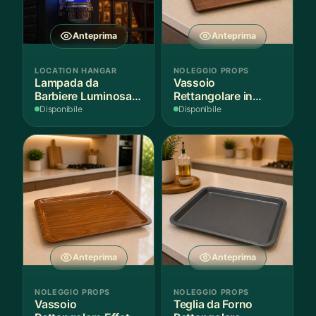
Anteprima
Anteprima
LOCATION HANGAR
NOLEGGIO PROPS
Lampada da
Vassoio
Barbiere Luminosa
Rettangolare in
Rotante
Legno Scuro
Disponibile
Disponibile
Anteprima
Anteprima
NOLEGGIO PROPS
NOLEGGIO PROPS
Vassoio
Teglia da Forno