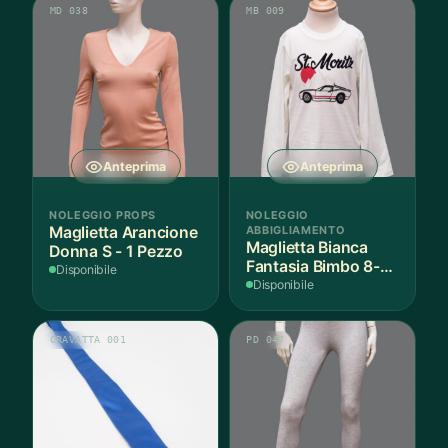
MD 038
MB 009
Anteprima
Anteprima
NOLEGGIO PROPS
NOLEGGIO
Maglietta Arancione
ABBIGLIAMENTO
Maglietta Bianca
Donna S - 1 Pezzo
Fantasia Bimbo 8-9
Disponibile
Anni Cotone - 1
Disponibile
Pezzo
CRAVATTA 001
PD 047