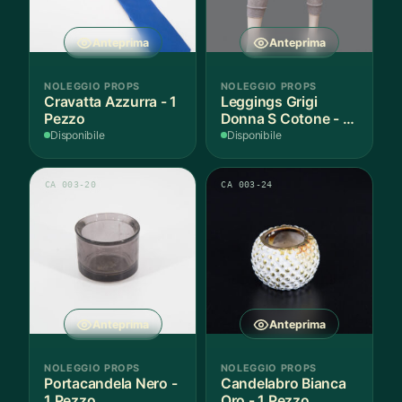
Anteprima
Anteprima
NOLEGGIO PROPS
NOLEGGIO PROPS
Cravatta Azzurra - 1
Leggings Grigi
Pezzo
Donna S Cotone - 1
Paio
Disponibile
Disponibile
CA 003-20
CA 003-24
Anteprima
Anteprima
NOLEGGIO PROPS
NOLEGGIO PROPS
Portacandela Nero -
Candelabro Bianca
1 Pezzo
Oro - 1 Pezzo