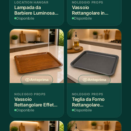
LOCATION HANGAR
NOLEGGIO PROPS
Lampada da
Vassoio
Barbiere Luminosa
Rettangolare in
Rotante
Legno Scuro
Disponibile
Disponibile
Anteprima
Anteprima
NOLEGGIO PROPS
NOLEGGIO PROPS
Vassoio
Teglia da Forno
Rettangolare Effetto
Rettangolare
Legno
Antiaderente
Disponibile
Disponibile