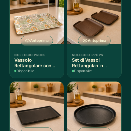
Anteprima
Anteprima
NOLEGGIO PROPS
NOLEGGIO PROPS
Vassoio
Set di Vassoi
Rettangolare con
Rettangolari in
Fantasia
Finitura Legno
Disponibile
Disponibile
Mediterranea
Scuro