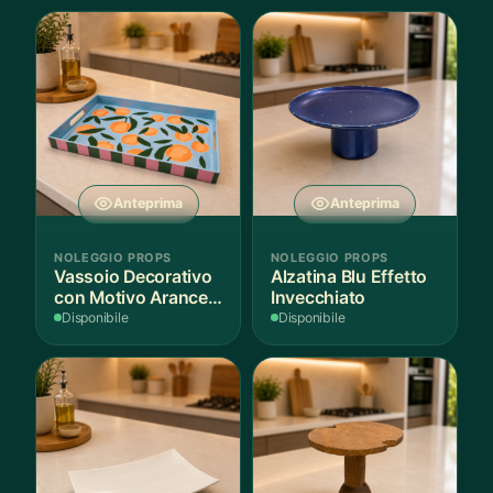
Anteprima
Anteprima
NOLEGGIO PROPS
NOLEGGIO PROPS
Vassoio Decorativo
Alzatina Blu Effetto
con Motivo Arance e
Invecchiato
Foglie
Disponibile
Disponibile