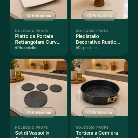
Anteprima
Anteprima
NOLEGGIO PROPS
NOLEGGIO PROPS
Piatto da Portata
Piedistallo
Rettangolare Curvo
Decorativo Rustico
Bianco
in Legno
Disponibile
Disponibile
Anteprima
Anteprima
NOLEGGIO PROPS
NOLEGGIO PROPS
Set di Vassoi in
Tortiera a Cerniera