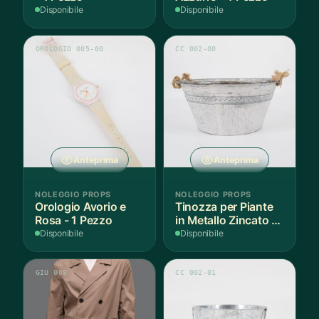
Disponibile
Disponibile
OROLOGIO 005-00
CC 002-00
Anteprima
Anteprima
NOLEGGIO PROPS
NOLEGGIO PROPS
Orologio Avorio e
Tinozza per Piante
Rosa - 1 Pezzo
in Metallo Zincato -
1 Pezzo
Disponibile
Disponibile
GIU 008
CC 002-01