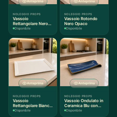
Anteprima
Anteprima
NOLEGGIO PROPS
NOLEGGIO PROPS
Vassoio
Vassoio Rotondo
Rettangolare Nero
Nero Opaco
Opaco
Disponibile
Disponibile
Anteprima
Anteprima
NOLEGGIO PROPS
NOLEGGIO PROPS
Vassoio
Vassoio Ondulato in
Rettangolare Bianco
Ceramica Blu con
per Scenografie
Bordo Dorato
Disponibile
Disponibile