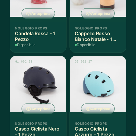
Anteprima
Anteprima
NOLEGGIO PROPS
NOLEGGIO PROPS
Candela Rossa - 1
Cappello Rosso
Pezzo
Bianco Natale - 1
Pezzo
Disponibile
Disponibile
Gi 002-26
GI 002-27
Anteprima
Anteprima
NOLEGGIO PROPS
NOLEGGIO PROPS
Casco Ciclista Nero
Casco Ciclista
- 1 Pezzo
Azzurro - 1 Pezzo