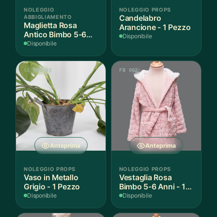
NOLEGGIO
NOLEGGIO PROPS
ABBIGLIAMENTO
Candelabro
Maglietta Rosa
Arancione - 1 Pezzo
Antico Bimbo 5-6
Disponibile
Anni Cotone - 1
Disponibile
Pezzo
CC 002-05
FB 002
Anteprima
Anteprima
NOLEGGIO PROPS
NOLEGGIO PROPS
Vaso in Metallo
Vestaglia Rosa
Grigio - 1 Pezzo
Bimbo 5-6 Anni - 1
Pezzo
Disponibile
Disponibile