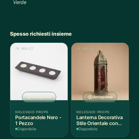
Verde
Spesso richiesti insieme
CA 003-27
CA 003-01
Anteprima
Anteprima
NOLEGGIO PROPS
NOLEGGIO PROPS
Portacandele Nero -
Lanterna Decorativa
1 Pezzo
Stile Orientale con
Vetri Rossi
Disponibile
Disponibile