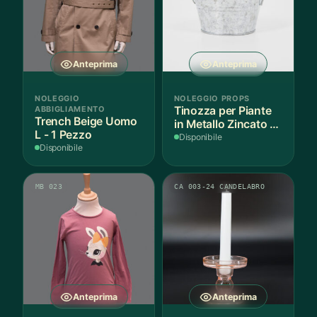
Anteprima
Anteprima
NOLEGGIO
NOLEGGIO PROPS
ABBIGLIAMENTO
Tinozza per Piante
Trench Beige Uomo
in Metallo Zincato -
L - 1 Pezzo
3 Pezzi
Disponibile
Disponibile
MB 023
CA 003-24 CANDELABRO
Anteprima
Anteprima