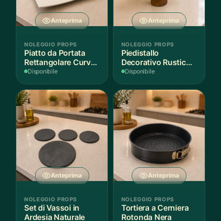
Anteprima
Anteprima
NOLEGGIO PROPS
NOLEGGIO PROPS
Piatto da Portata
Piedistallo
Rettangolare Curvo
Decorativo Rustico
Bianco
in Legno
Disponibile
Disponibile
Anteprima
Anteprima
NOLEGGIO PROPS
NOLEGGIO PROPS
Set di Vassoi in
Tortiera a Cerniera
Ardesia Naturale
Rotonda Nera