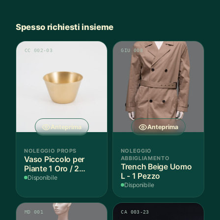
Spesso richiesti insieme
CC 002-03
GIU 008
Anteprima
Anteprima
NOLEGGIO PROPS
NOLEGGIO
Vaso Piccolo per
ABBIGLIAMENTO
Trench Beige Uomo
Piante 1 Oro / 2
L - 1 Pezzo
Argento - 3 Pezzi
Disponibile
Disponibile
MD 001
CA 003-23