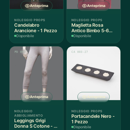
Anteprima
Anteprima
NOLEGGIO PROPS
NOLEGGIO PROPS
Candelabro
Maglietta Rosa
Arancione - 1 Pezzo
Antico Bimbo 5-6
Anni Cotone - 1
Disponibile
Disponibile
Pezzo
PD 047
CA 003-27
Anteprima
Anteprima
NOLEGGIO
NOLEGGIO PROPS
ABBIGLIAMENTO
Portacandele Nero -
Leggings Grigi
1 Pezzo
Donna S Cotone - 1
Disponibile