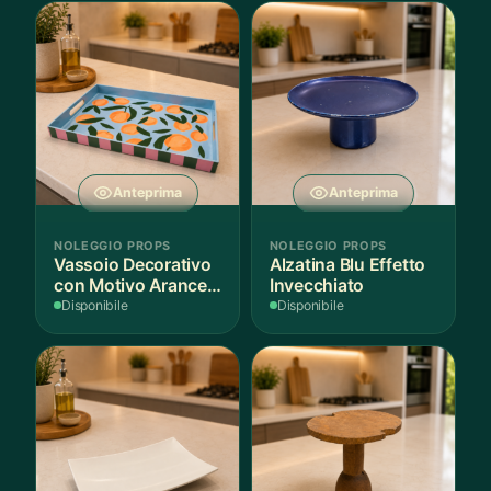
Anteprima
Anteprima
NOLEGGIO PROPS
NOLEGGIO PROPS
Vassoio Decorativo
Alzatina Blu Effetto
con Motivo Arance e
Invecchiato
Foglie
Disponibile
Disponibile