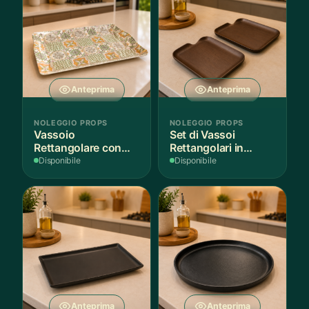
Anteprima
Anteprima
NOLEGGIO PROPS
NOLEGGIO PROPS
Vassoio
Set di Vassoi
Rettangolare con
Rettangolari in
Fantasia
Finitura Legno
Disponibile
Disponibile
Mediterranea
Scuro
Anteprima
Anteprima