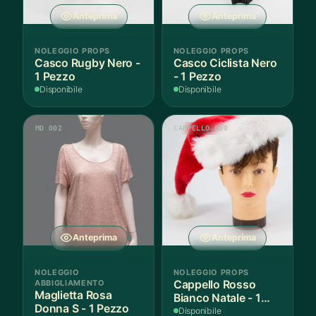
Anteprima
Anteprima
NOLEGGIO PROPS
NOLEGGIO PROPS
Casco Rugby Nero -
Casco Ciclista Nero
1 Pezzo
- 1 Pezzo
Disponibile
Disponibile
MD 002
CAPPELLO 030
Anteprima
Anteprima
NOLEGGIO
NOLEGGIO PROPS
ABBIGLIAMENTO
Cappello Rosso
Maglietta Rosa
Bianco Natale - 1
Donna S - 1 Pezzo
Pezzo
Disponibile