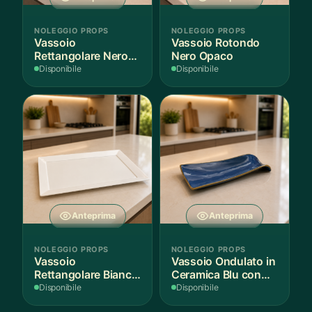
NOLEGGIO PROPS
NOLEGGIO PROPS
Vassoio
Vassoio Rotondo
Rettangolare Nero
Nero Opaco
Opaco
Disponibile
Disponibile
Anteprima
Anteprima
NOLEGGIO PROPS
NOLEGGIO PROPS
Vassoio
Vassoio Ondulato in
Rettangolare Bianco
Ceramica Blu con
per Scenografie
Bordo Dorato
Disponibile
Disponibile