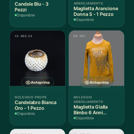
Candele Blu - 3
ABBIGLIAMENTO
Maglietta Arancione
Pezzi
Donna S - 1 Pezzo
Disponibile
Disponibile
CA 003-24
MB 003
Anteprima
Anteprima
NOLEGGIO PROPS
NOLEGGIO
Candelabro Bianca
ABBIGLIAMENTO
Maglietta Gialla
Oro - 1 Pezzo
Bimbo 6 Anni
Disponibile
Cotone - 1 Pezzo
Disponibile