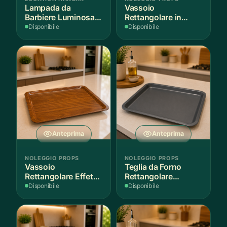
Lampada da
Vassoio
Barbiere Luminosa
Rettangolare in
Rotante
Legno Scuro
Disponibile
Disponibile
Anteprima
Anteprima
NOLEGGIO PROPS
NOLEGGIO PROPS
Vassoio
Teglia da Forno
Rettangolare Effetto
Rettangolare
Legno
Antiaderente
Disponibile
Disponibile