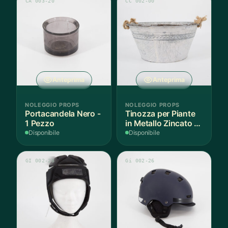
CA 003-20
CC 002-00
Anteprima
Anteprima
NOLEGGIO PROPS
NOLEGGIO PROPS
Portacandela Nero -
Tinozza per Piante
1 Pezzo
in Metallo Zincato -
1 Pezzo
Disponibile
Disponibile
GI 002-28
Gi 002-26