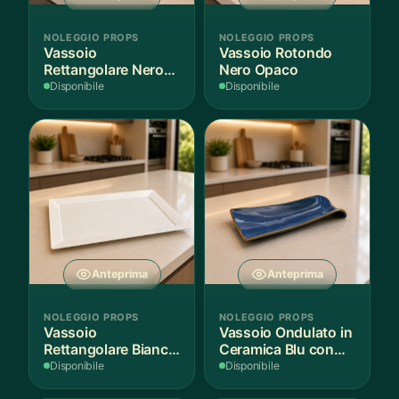
NOLEGGIO PROPS
NOLEGGIO PROPS
Vassoio
Vassoio Rotondo
Rettangolare Nero
Nero Opaco
Opaco
Disponibile
Disponibile
Anteprima
Anteprima
NOLEGGIO PROPS
NOLEGGIO PROPS
Vassoio
Vassoio Ondulato in
Rettangolare Bianco
Ceramica Blu con
per Scenografie
Bordo Dorato
Disponibile
Disponibile