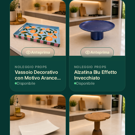
Anteprima
Anteprima
NOLEGGIO PROPS
NOLEGGIO PROPS
Vassoio Decorativo
Alzatina Blu Effetto
con Motivo Arance e
Invecchiato
Foglie
Disponibile
Disponibile