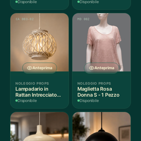
1 Pezzo
Disponibile
Disponibile
CA 003-02
MD 002
Anteprima
Anteprima
NOLEGGIO PROPS
NOLEGGIO PROPS
Lampadario in
Maglietta Rosa
Rattan Intrecciato
Donna S - 1 Pezzo
Bianco
Disponibile
Disponibile