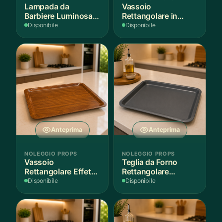
Lampada da
Vassoio
Barbiere Luminosa
Rettangolare in
Rotante
Legno Scuro
Disponibile
Disponibile
Anteprima
Anteprima
NOLEGGIO PROPS
NOLEGGIO PROPS
Vassoio
Teglia da Forno
Rettangolare Effetto
Rettangolare
Legno
Antiaderente
Disponibile
Disponibile