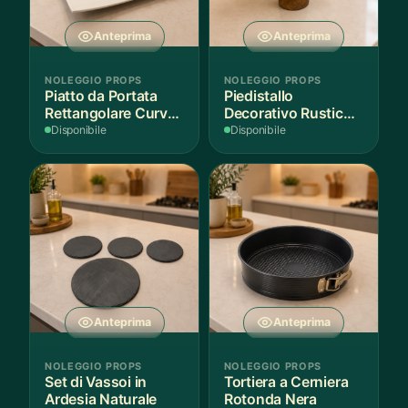
Anteprima
Anteprima
NOLEGGIO PROPS
NOLEGGIO PROPS
Piatto da Portata
Piedistallo
Rettangolare Curvo
Decorativo Rustico
Bianco
in Legno
Disponibile
Disponibile
Anteprima
Anteprima
NOLEGGIO PROPS
NOLEGGIO PROPS
Set di Vassoi in
Tortiera a Cerniera
Ardesia Naturale
Rotonda Nera