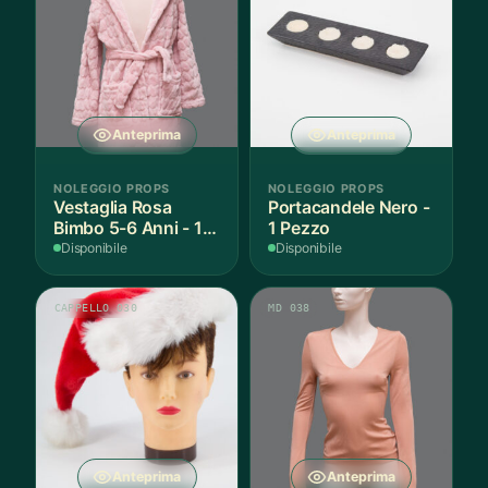
Anteprima
Anteprima
NOLEGGIO PROPS
NOLEGGIO PROPS
Vestaglia Rosa
Portacandele Nero -
Bimbo 5-6 Anni - 1
1 Pezzo
Pezzo
Disponibile
Disponibile
CAPPELLO 030
MD 038
Anteprima
Anteprima