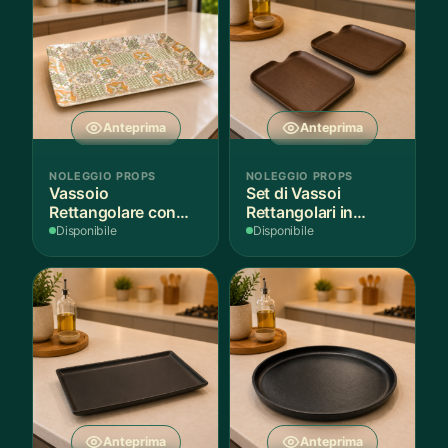
Anteprima
Anteprima
NOLEGGIO PROPS
NOLEGGIO PROPS
Vassoio
Set di Vassoi
Rettangolare con
Rettangolari in
Fantasia
Finitura Legno
Disponibile
Disponibile
Mediterranea
Scuro
Anteprima
Anteprima