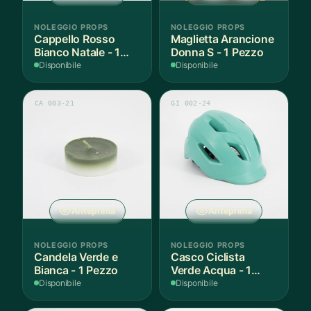
NOLEGGIO PROPS
NOLEGGIO PROPS
Cappello Rosso
Maglietta Arancione
Bianco Natale - 1
Donna S - 1 Pezzo
Pezzo
Disponibile
Disponibile
CA 003-21
GI 002-24
Anteprima
Anteprima
NOLEGGIO PROPS
NOLEGGIO PROPS
Candela Verde e
Casco Ciclista
Bianca - 1 Pezzo
Verde Acqua - 1
Pezzo
Disponibile
Disponibile