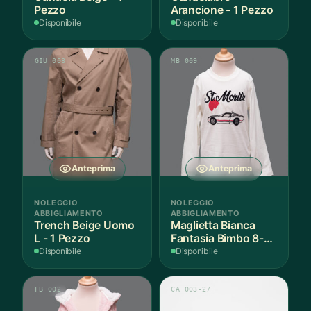
Pezzo
Arancione - 1 Pezzo
Disponibile
Disponibile
GIU 008
MB 009
Anteprima
Anteprima
NOLEGGIO
NOLEGGIO
ABBIGLIAMENTO
ABBIGLIAMENTO
Trench Beige Uomo
Maglietta Bianca
L - 1 Pezzo
Fantasia Bimbo 8-9
Anni Cotone - 1
Disponibile
Disponibile
Pezzo
FB 002
CA 003-27