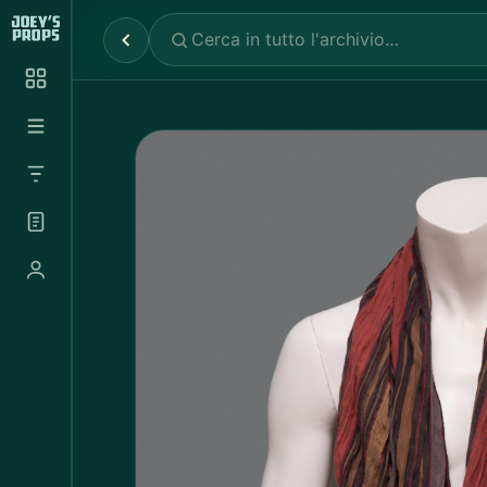
Reparti
✕
Noleggio Props
2.030
Noleggio Luci e Camere
72
Noleggio Abbigliamento
697
Tutte le categorie
Abbigliamento Sportivo
20
Abito Donna
37
Abito Uomo
4
Accappatoio
3