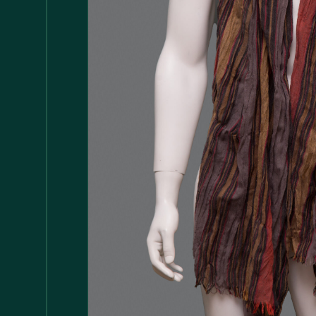
Accessori
147
Adattatore MDP
1
Arredamento
1.117
Asciugamani
37
Bacinelle
3
Bagno
148
Barattoli
29
Batterie
5
Bicchieri
35
Bollitori
2
Bottiglie di Vetro
5