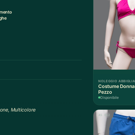
amento
ighe
NOLEGGIO ABBIGLI
Costume Donna F
Pezzo
Disponibile
one, Multicolore
AS 012