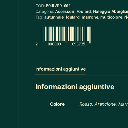
COD:
FOULARD 004
Cerchietti
5
Categorie:
Accessori
,
Foulard
,
Noleggio Abbigli
Tag:
autunnale
,
foulard
,
marrone
,
multicolore
,
r
Cerchietti Halloween
3
Ceste
55
Cinture
12
2
000009
093735
Ciotola Grande
6
Ciotola Piccola
21
Informazioni aggiuntive
Collana
3
Informazioni aggiuntive
Contenitori Bagno
8
Coperte
12
Colore
Rosso, Arancione, Marr
Copridivano
2
Cravatte
4