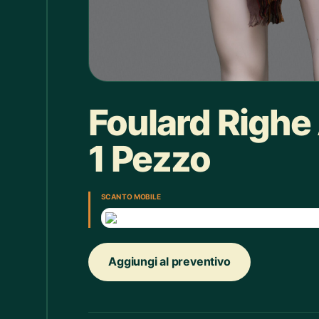
Box doccia
1
Bracciale
4
Bretelle
4
Calice
7
Foulard Righe
Camicie Bimbi
3
1 Pezzo
Camicie Donna
29
Camicie Uomo
35
SCAN TO MOBILE
Candelabro
7
Candele
33
Aggiungi al preventivo
Cappello
43
Caraffe
2