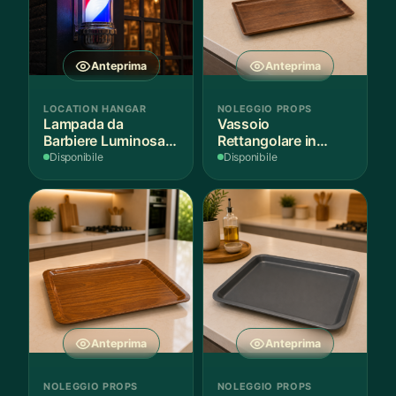
Anteprima
Anteprima
LOCATION HANGAR
NOLEGGIO PROPS
Lampada da
Vassoio
Barbiere Luminosa
Rettangolare in
Rotante
Legno Scuro
Disponibile
Disponibile
Anteprima
Anteprima
NOLEGGIO PROPS
NOLEGGIO PROPS