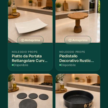
Anteprima
Anteprima
NOLEGGIO PROPS
NOLEGGIO PROPS
Piatto da Portata
Piedistallo
Rettangolare Curvo
Decorativo Rustico
Bianco
in Legno
Disponibile
Disponibile