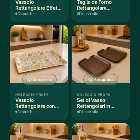
Vassoio
Teglia da Forno
Rettangolare Effetto
Rettangolare
Legno
Antiaderente
Disponibile
Disponibile
Anteprima
Anteprima
NOLEGGIO PROPS
NOLEGGIO PROPS
Vassoio
Set di Vassoi
Rettangolare con
Rettangolari in
Fantasia
Finitura Legno
Disponibile
Disponibile
Mediterranea
Scuro