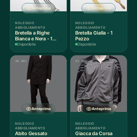
Anteprima
Anteprima
NOLEGGIO
NOLEGGIO
ABBIGLIAMENTO
ABBIGLIAMENTO
Bretella a Righe
Bretella Gialla - 1
Bianca e Nera - 1
Pezzo
Pezzo
Disponibile
Disponibile
AU 001
AS 001
Anteprima
Anteprima
NOLEGGIO
NOLEGGIO
ABBIGLIAMENTO
ABBIGLIAMENTO
Abito Gessato
Giacca da Corsa