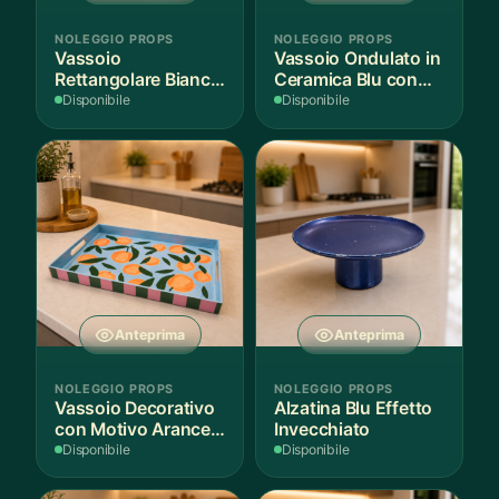
NOLEGGIO PROPS
NOLEGGIO PROPS
Vassoio
Vassoio Ondulato in
Rettangolare Bianco
Ceramica Blu con
per Scenografie
Bordo Dorato
Disponibile
Disponibile
Anteprima
Anteprima
NOLEGGIO PROPS
NOLEGGIO PROPS
Vassoio Decorativo
Alzatina Blu Effetto
con Motivo Arance e
Invecchiato
Foglie
Disponibile
Disponibile