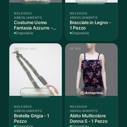
NOLEGGIO
NOLEGGIO
ABBIGLIAMENTO
ABBIGLIAMENTO
Costume Uomo
Bracciale in Legno -
Fantasia Azzurro - 1
1 Pezzo
Pezzo
Disponibile
Disponibile
BRETELLA 003
AD 023
Anteprima
Anteprima
NOLEGGIO
NOLEGGIO
ABBIGLIAMENTO
ABBIGLIAMENTO
Bretella Grigia - 1
Abito Multicolore
Pezzo
Donna S - 1 Pezzo
Disponibile
Disponibile