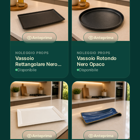
Anteprima
Anteprima
NOLEGGIO PROPS
NOLEGGIO PROPS
Vassoio
Vassoio Rotondo
Rettangolare Nero
Nero Opaco
Opaco
Disponibile
Disponibile
Anteprima
Anteprima