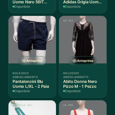
Uomo Nero 56IT
Adidas Grigia Uomo
Lana - 1 Pezzo
L IT - 1 Pezzo
Disponibile
Disponibile
AS 008
AD 013
Anteprima
Anteprima
NOLEGGIO
NOLEGGIO
ABBIGLIAMENTO
ABBIGLIAMENTO
Pantaloncini Blu
Abito Donna Nero
Uomo L/XL - 2 Paia
Pizzo M - 1 Pezzo
Disponibile
Disponibile
BRETELLA 004
AD 009