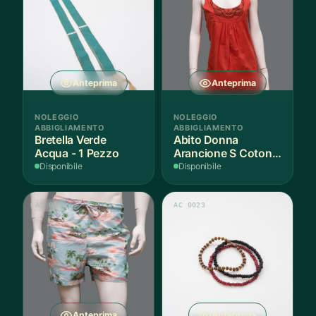
Anteprima
Anteprima
NOLEGGIO
NOLEGGIO
ABBIGLIAMENTO
ABBIGLIAMENTO
Bretella Verde
Abito Donna
Acqua - 1 Pezzo
Arancione S Cotone
- 1 Pezzo
Disponibile
Disponibile
AS 011
AC 0023
Anteprima
Anteprima