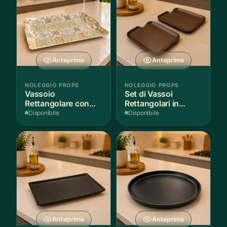
Anteprima
Anteprima
NOLEGGIO PROPS
NOLEGGIO PROPS
Vassoio
Set di Vassoi
Rettangolare con
Rettangolari in
Fantasia
Finitura Legno
Disponibile
Disponibile
Mediterranea
Scuro
Anteprima
Anteprima