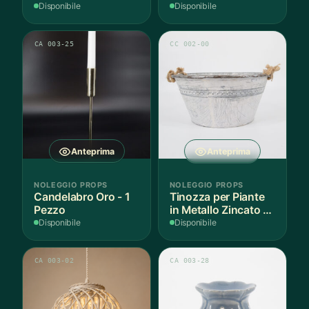
Disponibile
Disponibile
CA 003-25
CC 002-00
Anteprima
Anteprima
NOLEGGIO PROPS
NOLEGGIO PROPS
Candelabro Oro - 1
Tinozza per Piante
Pezzo
in Metallo Zincato -
1 Pezzo
Disponibile
Disponibile
CA 003-02
CA 003-28