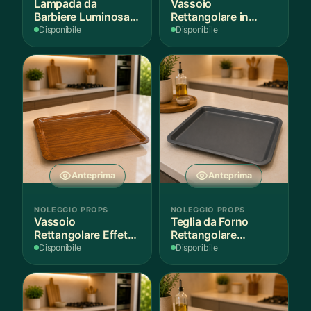
Lampada da
Vassoio
Barbiere Luminosa
Rettangolare in
Rotante
Legno Scuro
Disponibile
Disponibile
Anteprima
Anteprima
NOLEGGIO PROPS
NOLEGGIO PROPS
Vassoio
Teglia da Forno
Rettangolare Effetto
Rettangolare
Legno
Antiaderente
Disponibile
Disponibile