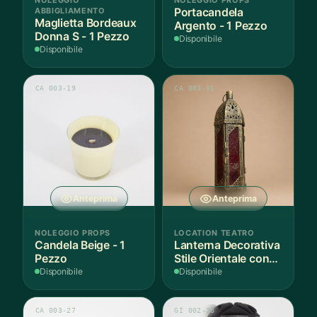
ABBIGLIAMENTO
Portacandela
Maglietta Bordeaux
Argento - 1 Pezzo
Donna S - 1 Pezzo
Disponibile
Disponibile
CA 003-19
CA 003-01
Anteprima
Anteprima
NOLEGGIO PROPS
LOCATION TEATRO
Candela Beige - 1
Lanterna Decorativa
Pezzo
Stile Orientale con
Vetri Rossi
Disponibile
Disponibile
CA 003-27
GI 002-28