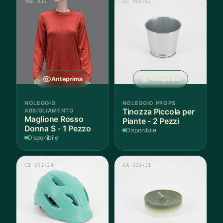
MAD 012
CC 002-02
Anteprima
Anteprima
NOLEGGIO
NOLEGGIO PROPS
ABBIGLIAMENTO
Tinozza Piccola per
Maglione Rosso
Piante - 2 Pezzi
Donna S - 1 Pezzo
Disponibile
Disponibile
GI 002-24
CA 003-21