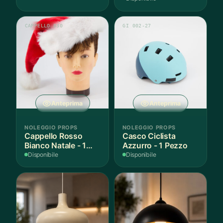
CAPPELLO 030
GI 002-27
Anteprima
Anteprima
NOLEGGIO PROPS
NOLEGGIO PROPS
Cappello Rosso
Casco Ciclista
Bianco Natale - 1
Azzurro - 1 Pezzo
Pezzo
Disponibile
Disponibile