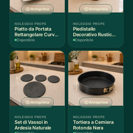
Anteprima
Anteprima
NOLEGGIO PROPS
NOLEGGIO PROPS
Piatto da Portata
Piedistallo
Rettangolare Curvo
Decorativo Rustico
Bianco
in Legno
Disponibile
Disponibile
Anteprima
Anteprima
NOLEGGIO PROPS
NOLEGGIO PROPS
Set di Vassoi in
Tortiera a Cerniera
Ardesia Naturale
Rotonda Nera