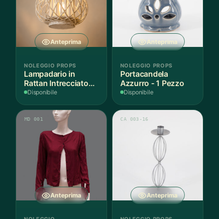
Anteprima
Anteprima
NOLEGGIO PROPS
NOLEGGIO PROPS
Lampadario in
Portacandela
Rattan Intrecciato
Azzurro - 1 Pezzo
Bianco
Disponibile
Disponibile
MD 001
CA 003-16
Anteprima
Anteprima
NOLEGGIO
NOLEGGIO PROPS