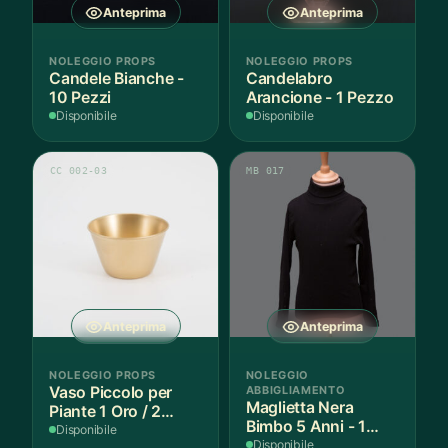
Anteprima
Anteprima
NOLEGGIO PROPS
NOLEGGIO PROPS
Candele Bianche -
Candelabro
10 Pezzi
Arancione - 1 Pezzo
Disponibile
Disponibile
CC 002-03
MB 017
Anteprima
Anteprima
NOLEGGIO PROPS
NOLEGGIO
Vaso Piccolo per
ABBIGLIAMENTO
Maglietta Nera
Piante 1 Oro / 2
Bimbo 5 Anni - 1
Argento - 3 Pezzi
Disponibile
Pezzo
Disponibile