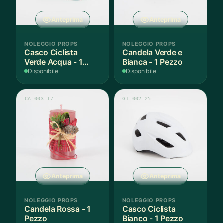
Anteprima
Anteprima
NOLEGGIO PROPS
NOLEGGIO PROPS
Casco Ciclista
Candela Verde e
Verde Acqua - 1
Bianca - 1 Pezzo
Pezzo
Disponibile
Disponibile
CA 003-17
GI 002-25
Anteprima
Anteprima
NOLEGGIO PROPS
NOLEGGIO PROPS
Candela Rossa - 1
Casco Ciclista
Pezzo
Bianco - 1 Pezzo