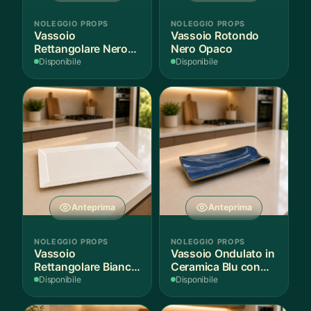
NOLEGGIO PROPS
NOLEGGIO PROPS
Vassoio
Vassoio Rotondo
Rettangolare Nero
Nero Opaco
Opaco
Disponibile
Disponibile
Anteprima
Anteprima
NOLEGGIO PROPS
NOLEGGIO PROPS
Vassoio
Vassoio Ondulato in
Rettangolare Bianco
Ceramica Blu con
per Scenografie
Bordo Dorato
Disponibile
Disponibile