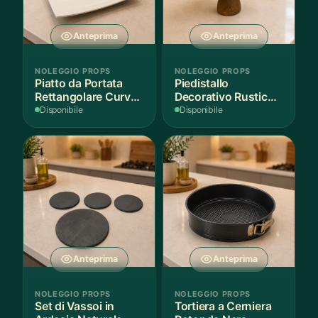
Anteprima
Anteprima
NOLEGGIO PROPS
NOLEGGIO PROPS
Piatto da Portata
Piedistallo
Rettangolare Curvo
Decorativo Rustico
Bianco
in Legno
Disponibile
Disponibile
Anteprima
Anteprima
NOLEGGIO PROPS
NOLEGGIO PROPS
Set di Vassoi in
Tortiera a Cerniera