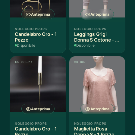
Anteprima
Anteprima
NOLEGGIO PROPS
NOLEGGIO PROPS
Candelabro Oro - 1
Leggings Grigi
Pezzo
Donna S Cotone - 1
Paio
Disponibile
Disponibile
CA 003-25
MD 002
Anteprima
Anteprima
NOLEGGIO PROPS
NOLEGGIO PROPS
Candelabro Oro - 1
Maglietta Rosa
Pezzo
Donna S - 1 Pezzo