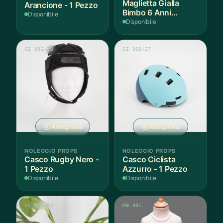
Maglietta Gialla
Arancione - 1 Pezzo
Bimbo 6 Anni
Disponibile
Cotone - 1 Pezzo
Disponibile
GI 002-28
GI 002-27
Anteprima
Anteprima
NOLEGGIO PROPS
NOLEGGIO PROPS
Casco Rugby Nero -
Casco Ciclista
1 Pezzo
Azzurro - 1 Pezzo
Disponibile
Disponibile
CC 002-05
MB 001