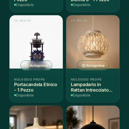
Disponibile
Disponibile
CA 003-05
CA 003-02
Anteprima
Anteprima
NOLEGGIO PROPS
NOLEGGIO PROPS
Portacandela Etnico
Lampadario in
- 1 Pezzo
Rattan Intrecciato
Bianco
Disponibile
Disponibile