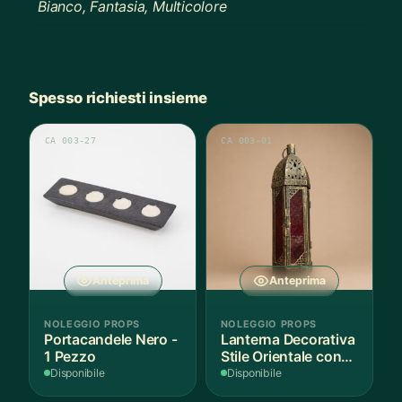
Bianco, Fantasia, Multicolore
Spesso richiesti insieme
CA 003-27
CA 003-01
Anteprima
Anteprima
NOLEGGIO PROPS
NOLEGGIO PROPS
Portacandele Nero -
Lanterna Decorativa
1 Pezzo
Stile Orientale con
Vetri Rossi
Disponibile
Disponibile