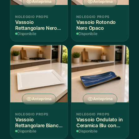
Anteprima
Anteprima
NOLEGGIO PROPS
NOLEGGIO PROPS
Vassoio
Vassoio Rotondo
Rettangolare Nero
Nero Opaco
Opaco
Disponibile
Disponibile
Anteprima
Anteprima
NOLEGGIO PROPS
NOLEGGIO PROPS
Vassoio
Vassoio Ondulato in
Rettangolare Bianco
Ceramica Blu con
per Scenografie
Bordo Dorato
Disponibile
Disponibile