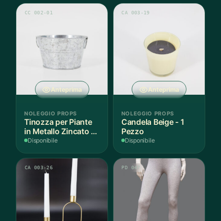
CC 002-01
CA 003-19
Anteprima
Anteprima
NOLEGGIO PROPS
NOLEGGIO PROPS
Tinozza per Piante
Candela Beige - 1
in Metallo Zincato -
Pezzo
3 Pezzi
Disponibile
Disponibile
CA 003-26
PD 047