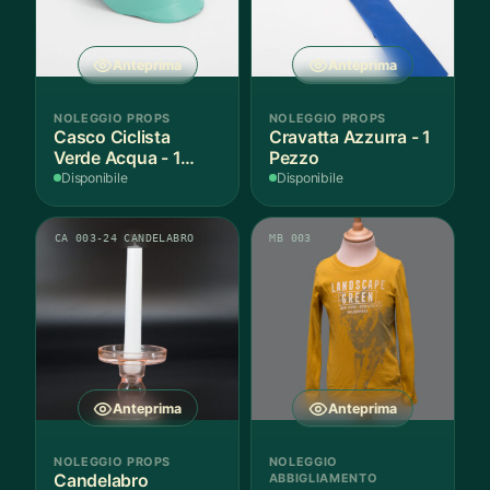
Anteprima
Anteprima
NOLEGGIO PROPS
NOLEGGIO PROPS
Casco Ciclista
Cravatta Azzurra - 1
Verde Acqua - 1
Pezzo
Pezzo
Disponibile
Disponibile
CA 003-24 CANDELABRO
MB 003
Anteprima
Anteprima
NOLEGGIO PROPS
NOLEGGIO
Candelabro
ABBIGLIAMENTO