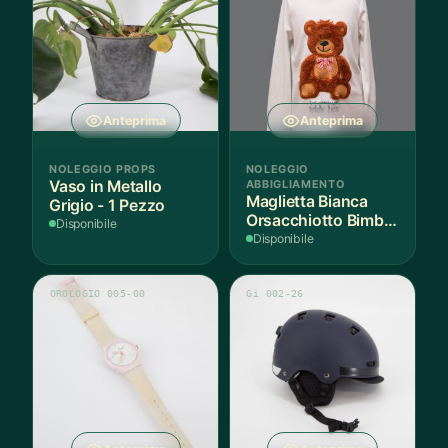
Anteprima
Anteprima
NOLEGGIO PROPS
NOLEGGIO
Vaso in Metallo
ABBIGLIAMENTO
Maglietta Bianca
Grigio - 1 Pezzo
Orsacchiotto Bimbo
Disponibile
6-7 Anni Cotone - 1
Disponibile
Pezzo
OROLOGIO 005-00
Gi 002-26