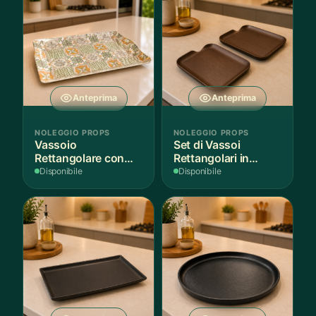
Anteprima
Anteprima
NOLEGGIO PROPS
NOLEGGIO PROPS
Vassoio
Set di Vassoi
Rettangolare con
Rettangolari in
Fantasia
Finitura Legno
Disponibile
Disponibile
Mediterranea
Scuro