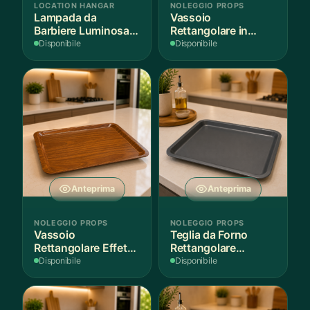
LOCATION HANGAR
NOLEGGIO PROPS
Lampada da
Vassoio
Barbiere Luminosa
Rettangolare in
Rotante
Legno Scuro
Disponibile
Disponibile
Anteprima
Anteprima
NOLEGGIO PROPS
NOLEGGIO PROPS
Vassoio
Teglia da Forno
Rettangolare Effetto
Rettangolare
Legno
Antiaderente
Disponibile
Disponibile