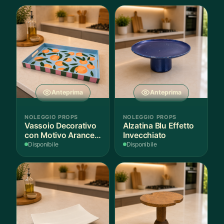
Anteprima
Anteprima
NOLEGGIO PROPS
NOLEGGIO PROPS
Vassoio Decorativo
Alzatina Blu Effetto
con Motivo Arance e
Invecchiato
Foglie
Disponibile
Disponibile