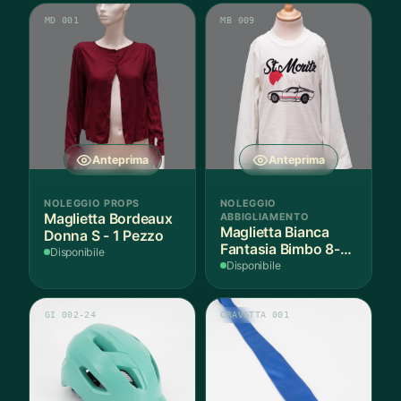
MD 001
MB 009
Anteprima
Anteprima
NOLEGGIO PROPS
NOLEGGIO
Maglietta Bordeaux
ABBIGLIAMENTO
Maglietta Bianca
Donna S - 1 Pezzo
Fantasia Bimbo 8-9
Disponibile
Anni Cotone - 1
Disponibile
Pezzo
GI 002-24
CRAVATTA 001