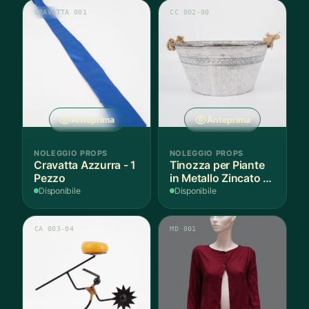
CRAVATTA 001
CC 002-00
Anteprima
Anteprima
NOLEGGIO PROPS
NOLEGGIO PROPS
Cravatta Azzurra - 1
Tinozza per Piante
Pezzo
in Metallo Zincato -
1 Pezzo
Disponibile
Disponibile
CA 003-04
MD 001