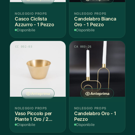
NOLEGGIO PROPS
NOLEGGIO PROPS
Casco Ciclista
Candelabro Bianca
Azzurro - 1 Pezzo
Oro - 1 Pezzo
Disponibile
Disponibile
CC 002-03
CA 003-26
Anteprima
Anteprima
NOLEGGIO PROPS
NOLEGGIO PROPS
Vaso Piccolo per
Candelabro Oro - 1
Piante 1 Oro / 2
Pezzo
Argento - 3 Pezzi
Disponibile
Disponibile