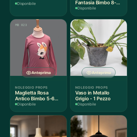
Fantasia Bimbo 8-9
Disponibile
Anni Cotone - 1
Disponibile
Pezzo
MB 023
CC 002-05
Anteprima
Anteprima
NOLEGGIO PROPS
NOLEGGIO PROPS
Maglietta Rosa
Vaso in Metallo
Antico Bimbo 5-6
Grigio - 1 Pezzo
Anni Cotone - 1
Disponibile
Disponibile
Pezzo