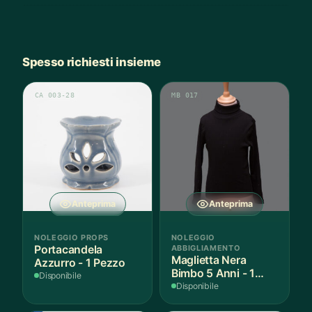
Spesso richiesti insieme
CA 003-28
MB 017
Anteprima
Anteprima
NOLEGGIO PROPS
NOLEGGIO
Portacandela
ABBIGLIAMENTO
Maglietta Nera
Azzurro - 1 Pezzo
Bimbo 5 Anni - 1
Disponibile
Pezzo
Disponibile