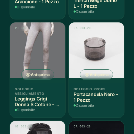
Trench Beige Uomo
Arancione - 1 Pezzo
L - 1 Pezzo
Disponibile
Disponibile
PD 047
CA 003-20
Anteprima
Anteprima
NOLEGGIO
NOLEGGIO PROPS
ABBIGLIAMENTO
Portacandela Nero -
Leggings Grigi
1 Pezzo
Donna S Cotone - 1
Disponibile
Paio
Disponibile
GI 002-28
CA 003-23