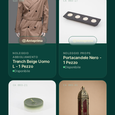
GIU 008
CA 003-27
Anteprima
Anteprima
NOLEGGIO
NOLEGGIO PROPS
ABBIGLIAMENTO
Portacandele Nero -
Trench Beige Uomo
1 Pezzo
L - 1 Pezzo
Disponibile
Disponibile
CA 003-21
CA 003-01