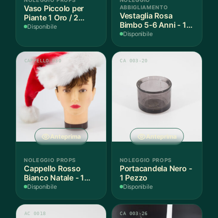
Vaso Piccolo per
ABBIGLIAMENTO
Vestaglia Rosa
Piante 1 Oro / 2
Bimbo 5-6 Anni - 1
Argento - 3 Pezzi
Disponibile
Pezzo
Disponibile
CAPPELLO 030
CA 003-20
Anteprima
Anteprima
NOLEGGIO PROPS
NOLEGGIO PROPS
Cappello Rosso
Portacandela Nero -
Bianco Natale - 1
1 Pezzo
Pezzo
Disponibile
Disponibile
AC 0018
CA 003-26