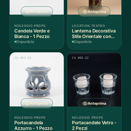
Anteprima
Anteprima
NOLEGGIO PROPS
LOCATION TEATRO
Candela Verde e
Lanterna Decorativa
Bianca - 1 Pezzo
Stile Orientale con
Vetri Rossi
Disponibile
Disponibile
CA 003-28
CA 003-22
Anteprima
Anteprima
NOLEGGIO PROPS
NOLEGGIO PROPS
Portacandela
Portacandele Vetro -
Azzurro - 1 Pezzo
2 Pezzi