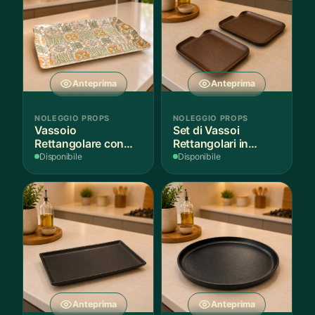
Anteprima
Anteprima
NOLEGGIO PROPS
NOLEGGIO PROPS
Vassoio
Set di Vassoi
Rettangolare con
Rettangolari in
Fantasia
Finitura Legno
Disponibile
Disponibile
Mediterranea
Scuro
Anteprima
Anteprima