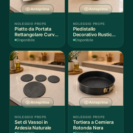
Anteprima
Anteprima
NOLEGGIO PROPS
NOLEGGIO PROPS
Piatto da Portata
Piedistallo
Rettangolare Curvo
Decorativo Rustico
Bianco
in Legno
Disponibile
Disponibile
Anteprima
Anteprima
NOLEGGIO PROPS
NOLEGGIO PROPS
Set di Vassoi in
Tortiera a Cerniera
Ardesia Naturale
Rotonda Nera