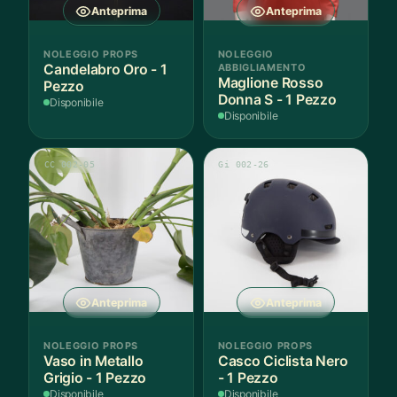
Anteprima
Anteprima
NOLEGGIO PROPS
NOLEGGIO
Candelabro Oro - 1
ABBIGLIAMENTO
Maglione Rosso
Pezzo
Donna S - 1 Pezzo
Disponibile
Disponibile
CC 002-05
Gi 002-26
Anteprima
Anteprima
NOLEGGIO PROPS
NOLEGGIO PROPS
Vaso in Metallo
Casco Ciclista Nero
Grigio - 1 Pezzo
- 1 Pezzo
Disponibile
Disponibile