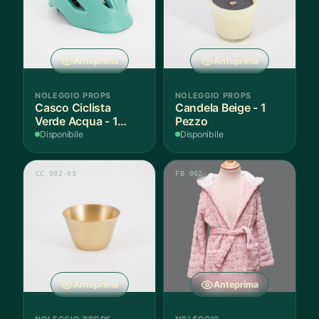
Anteprima
Anteprima
NOLEGGIO PROPS
NOLEGGIO PROPS
Casco Ciclista
Candela Beige - 1
Verde Acqua - 1
Pezzo
Pezzo
Disponibile
Disponibile
CC 002-03
FB 002
Anteprima
Anteprima
NOLEGGIO PROPS
NOLEGGIO