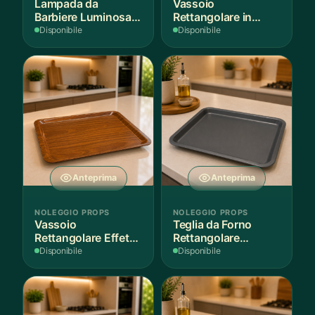
Lampada da
Vassoio
Barbiere Luminosa
Rettangolare in
Rotante
Legno Scuro
Disponibile
Disponibile
Anteprima
Anteprima
NOLEGGIO PROPS
NOLEGGIO PROPS
Vassoio
Teglia da Forno
Rettangolare Effetto
Rettangolare
Legno
Antiaderente
Disponibile
Disponibile