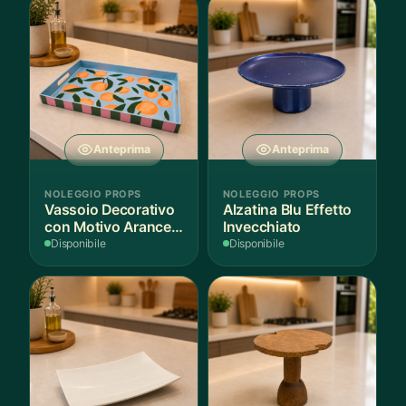
Anteprima
Anteprima
NOLEGGIO PROPS
NOLEGGIO PROPS
Vassoio Decorativo
Alzatina Blu Effetto
con Motivo Arance e
Invecchiato
Foglie
Disponibile
Disponibile