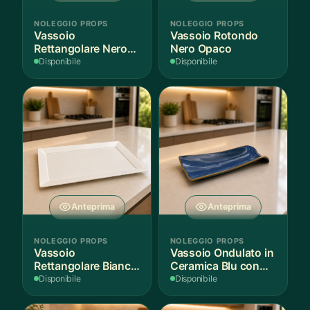
NOLEGGIO PROPS
NOLEGGIO PROPS
Vassoio
Vassoio Rotondo
Rettangolare Nero
Nero Opaco
Opaco
Disponibile
Disponibile
Anteprima
Anteprima
NOLEGGIO PROPS
NOLEGGIO PROPS
Vassoio
Vassoio Ondulato in
Rettangolare Bianco
Ceramica Blu con
per Scenografie
Bordo Dorato
Disponibile
Disponibile