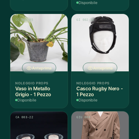
Anni Cotone - 1
Disponibile
Pezzo
CC 002-05
GI 002-28
Anteprima
Anteprima
NOLEGGIO PROPS
NOLEGGIO PROPS
Vaso in Metallo
Casco Rugby Nero -
Grigio - 1 Pezzo
1 Pezzo
Disponibile
Disponibile
CA 003-22
GIU 008