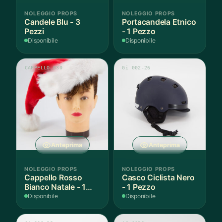
NOLEGGIO PROPS
NOLEGGIO PROPS
Candele Blu - 3
Portacandela Etnico
Pezzi
- 1 Pezzo
Disponibile
Disponibile
CAPPELLO 030
Gi 002-26
Anteprima
Anteprima
NOLEGGIO PROPS
NOLEGGIO PROPS
Cappello Rosso
Casco Ciclista Nero
Bianco Natale - 1
- 1 Pezzo
Pezzo
Disponibile
Disponibile