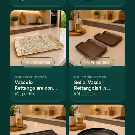
Anteprima
Anteprima
NOLEGGIO PROPS
NOLEGGIO PROPS
Vassoio
Set di Vassoi
Rettangolare con
Rettangolari in
Fantasia
Finitura Legno
Disponibile
Disponibile
Mediterranea
Scuro