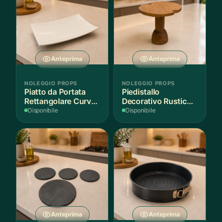
Anteprima
Anteprima
NOLEGGIO PROPS
NOLEGGIO PROPS
Piatto da Portata
Piedistallo
Rettangolare Curvo
Decorativo Rustico
Bianco
in Legno
Disponibile
Disponibile
Anteprima
Anteprima