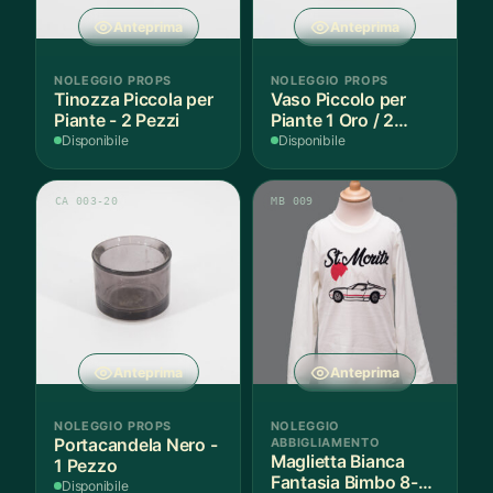
Anteprima
Anteprima
NOLEGGIO PROPS
NOLEGGIO PROPS
Tinozza Piccola per
Vaso Piccolo per
Piante - 2 Pezzi
Piante 1 Oro / 2
Argento - 3 Pezzi
Disponibile
Disponibile
CA 003-20
MB 009
Anteprima
Anteprima
NOLEGGIO PROPS
NOLEGGIO
Portacandela Nero -
ABBIGLIAMENTO
Maglietta Bianca
1 Pezzo
Fantasia Bimbo 8-9
Disponibile