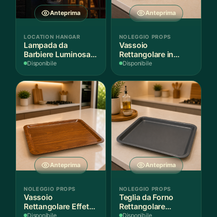
Anteprima
Anteprima
LOCATION HANGAR
NOLEGGIO PROPS
Lampada da
Vassoio
Barbiere Luminosa
Rettangolare in
Rotante
Legno Scuro
Disponibile
Disponibile
Anteprima
Anteprima
NOLEGGIO PROPS
NOLEGGIO PROPS
Vassoio
Teglia da Forno
Rettangolare Effetto
Rettangolare
Legno
Antiaderente
Disponibile
Disponibile