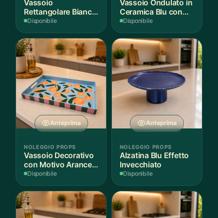
Vassoio
Vassoio Ondulato in
Rettangolare Bianco
Ceramica Blu con
per Scenografie
Bordo Dorato
Disponibile
Disponibile
Anteprima
Anteprima
NOLEGGIO PROPS
NOLEGGIO PROPS
Vassoio Decorativo
Alzatina Blu Effetto
con Motivo Arance e
Invecchiato
Foglie
Disponibile
Disponibile