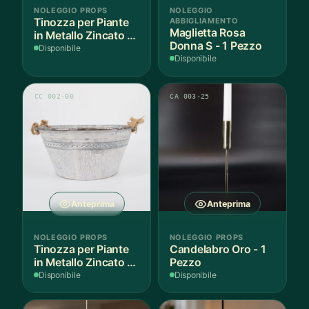
NOLEGGIO PROPS
NOLEGGIO
Tinozza per Piante
ABBIGLIAMENTO
Maglietta Rosa
in Metallo Zincato -
Donna S - 1 Pezzo
3 Pezzi
Disponibile
Disponibile
CC 002-00
CA 003-25
Anteprima
Anteprima
NOLEGGIO PROPS
NOLEGGIO PROPS
Tinozza per Piante
Candelabro Oro - 1
in Metallo Zincato -
Pezzo
1 Pezzo
Disponibile
Disponibile