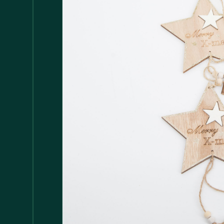
Accessori
147
Adattatore MDP
1
Arredamento
1.117
Asciugamani
37
Bacinelle
3
Bagno
148
Barattoli
29
Batterie
5
Bicchieri
35
Bollitori
2
Bottiglie di Vetro
5