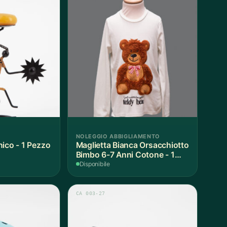
NOLEGGIO ABBIGLIAMENTO
nico - 1 Pezzo
Maglietta Bianca Orsacchiotto
Bimbo 6-7 Anni Cotone - 1
Pezzo
Disponibile
CA 003-27