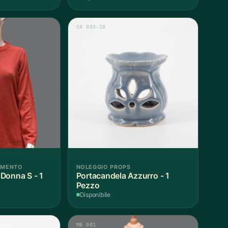
CA 003-28
AMENTO
NOLEGGIO PROPS
Donna S - 1
Portacandela Azzurro - 1
Pezzo
Disponibile
MB 001