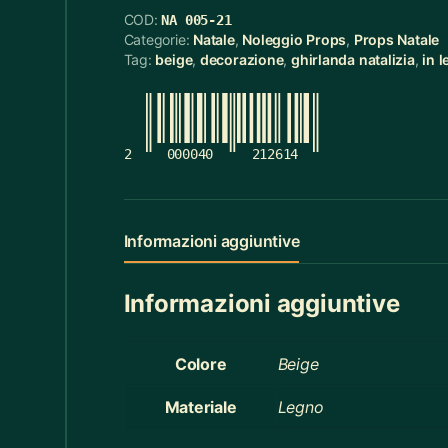
COD:
NA 005-21
Cerchietti
5
Categorie:
Natale
,
Noleggio Props
,
Props Natale
Tag:
beige
,
decorazione
,
ghirlanda natalizia
,
in 
Cerchietti Halloween
3
Ceste
55
Cinture
12
2
000040
212614
Ciotola Grande
6
Ciotola Piccola
21
Informazioni aggiuntive
Collana
3
Informazioni aggiuntive
Contenitori Bagno
8
Coperte
12
Colore
Beige
Copridivano
2
Materiale
Legno
Cravatte
4