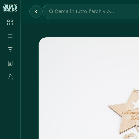
Reparti
✕
Noleggio Props
2.030
Noleggio Luci e Camere
72
Noleggio Abbigliamento
697
Tutte le categorie
Abbigliamento Sportivo
20
Abito Donna
37
Abito Uomo
4
Accappatoio
3