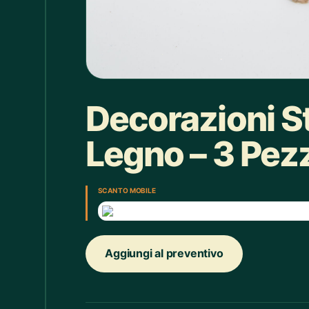
Box doccia
1
Bracciale
4
Bretelle
4
Calice
7
Decorazioni St
Camicie Bimbi
3
Legno – 3 Pez
Camicie Donna
29
Camicie Uomo
35
SCAN TO MOBILE
Candelabro
7
Candele
33
Aggiungi al preventivo
Cappello
43
Caraffe
2