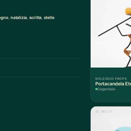
legno
,
natalizia
,
scritta
,
stelle
NOLEGGIO PROPS
Portacandela Et
Disponibile
GI 002-27