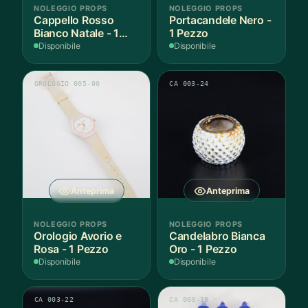
NOLEGGIO PROPS
NOLEGGIO PROPS
Cappello Rosso
Portacandele Nero -
Bianco Natale - 1
1 Pezzo
Pezzo
Disponibile
Disponibile
OROLOGIO 005-00
CA 003-24
Anteprima
Anteprima
NOLEGGIO PROPS
NOLEGGIO PROPS
Orologio Avorio e
Candelabro Bianca
Rosa - 1 Pezzo
Oro - 1 Pezzo
Disponibile
Disponibile
CA 003-22
CA 003-18