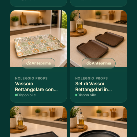
Anteprima
Anteprima
NOLEGGIO PROPS
NOLEGGIO PROPS
Vassoio
Set di Vassoi
Rettangolare con
Rettangolari in
Fantasia
Finitura Legno
Disponibile
Disponibile
Mediterranea
Scuro