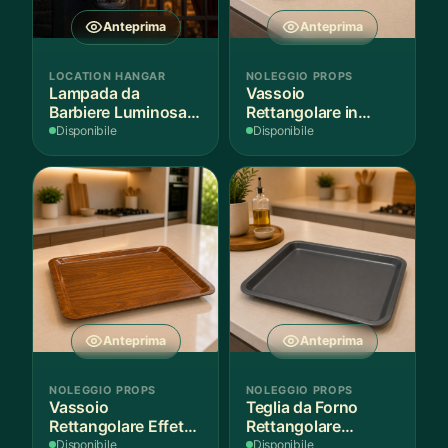
Anteprima
Anteprima
LOCATION HANGAR
NOLEGGIO PROPS
Lampada da
Vassoio
Barbiere Luminosa
Rettangolare in
Rotante
Legno Scuro
Disponibile
Disponibile
Anteprima
Anteprima
NOLEGGIO PROPS
NOLEGGIO PROPS
Vassoio
Teglia da Forno
Rettangolare Effetto
Rettangolare
Legno
Antiaderente
Disponibile
Disponibile