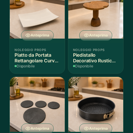
Anteprima
Anteprima
NOLEGGIO PROPS
NOLEGGIO PROPS
Piatto da Portata
Piedistallo
Rettangolare Curvo
Decorativo Rustico
Bianco
in Legno
Disponibile
Disponibile
Anteprima
Anteprima