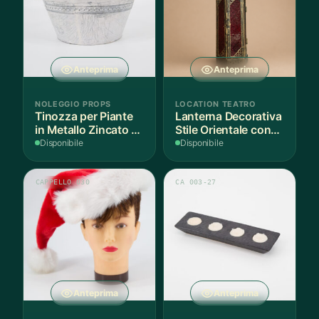
Anteprima
Anteprima
NOLEGGIO PROPS
LOCATION TEATRO
Tinozza per Piante
Lanterna Decorativa
in Metallo Zincato -
Stile Orientale con
1 Pezzo
Vetri Rossi
Disponibile
Disponibile
CAPPELLO 030
CA 003-27
Anteprima
Anteprima