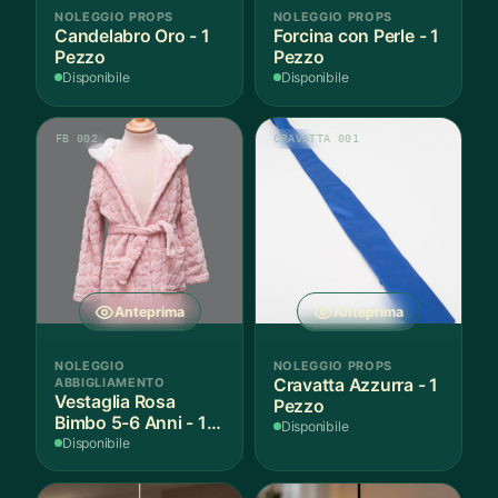
NOLEGGIO PROPS
NOLEGGIO PROPS
Candelabro Oro - 1
Forcina con Perle - 1
Pezzo
Pezzo
Disponibile
Disponibile
FB 002
CRAVATTA 001
Anteprima
Anteprima
NOLEGGIO
NOLEGGIO PROPS
ABBIGLIAMENTO
Cravatta Azzurra - 1
Vestaglia Rosa
Pezzo
Bimbo 5-6 Anni - 1
Disponibile
Pezzo
Disponibile