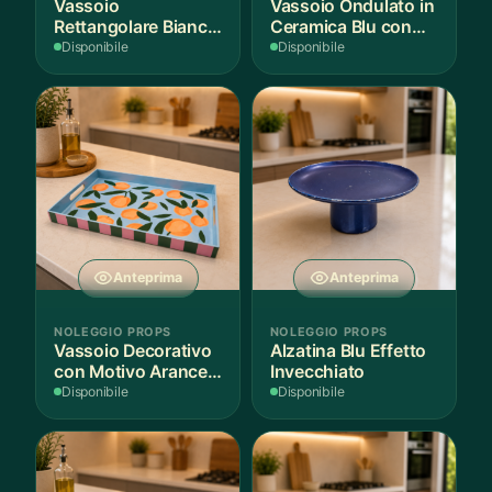
Vassoio
Vassoio Ondulato in
Rettangolare Bianco
Ceramica Blu con
per Scenografie
Bordo Dorato
Disponibile
Disponibile
Anteprima
Anteprima
NOLEGGIO PROPS
NOLEGGIO PROPS
Vassoio Decorativo
Alzatina Blu Effetto
con Motivo Arance e
Invecchiato
Foglie
Disponibile
Disponibile