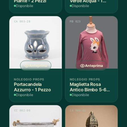
Piante - 2 Pezzi
Verde Acqua - 1
Pezzo
Disponibile
Disponibile
CA 003-28
MB 023
Anteprima
Anteprima
NOLEGGIO PROPS
NOLEGGIO PROPS
Portacandela
Maglietta Rosa
Azzurro - 1 Pezzo
Antico Bimbo 5-6
Anni Cotone - 1
Disponibile
Disponibile
Pezzo
CC 002-00
CA 003-01