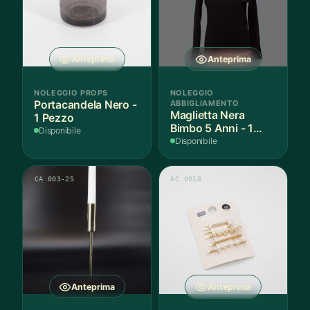
Anteprima
Anteprima
NOLEGGIO PROPS
NOLEGGIO
Portacandela Nero -
ABBIGLIAMENTO
Maglietta Nera
1 Pezzo
Bimbo 5 Anni - 1
Disponibile
Pezzo
Disponibile
CA 003-25
AC 0018
Anteprima
Anteprima