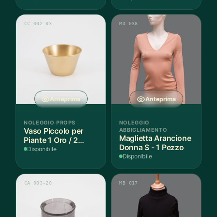
CC 002-03
MD 038
Anteprima
Anteprima
NOLEGGIO PROPS
NOLEGGIO
Vaso Piccolo per
ABBIGLIAMENTO
Maglietta Arancione
Piante 1 Oro / 2
Donna S - 1 Pezzo
Argento - 3 Pezzi
Disponibile
Disponibile
CA 003-20
MB 017