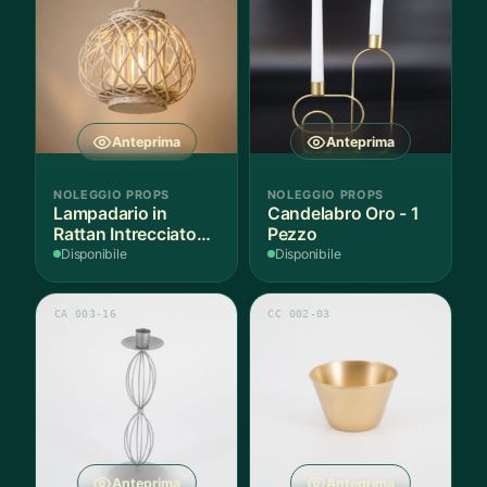
Anteprima
Anteprima
NOLEGGIO PROPS
NOLEGGIO PROPS
Lampadario in
Candelabro Oro - 1
Rattan Intrecciato
Pezzo
Bianco
Disponibile
Disponibile
CA 003-16
CC 002-03
Anteprima
Anteprima