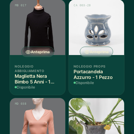
MB 017
CA 003-28
Anteprima
Anteprima
NOLEGGIO
NOLEGGIO PROPS
ABBIGLIAMENTO
Portacandela
Maglietta Nera
Azzurro - 1 Pezzo
Bimbo 5 Anni - 1
Disponibile
Pezzo
Disponibile
MD 038
CC 002-05