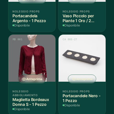
NOLEGGIO PROPS
NOLEGGIO PROPS
Portacandela
Vaso Piccolo per
Argento - 1 Pezzo
Piante 1 Oro / 2
Argento - 3 Pezzi
Disponibile
Disponibile
MD 001
CA 003-27
Anteprima
Anteprima
NOLEGGIO
NOLEGGIO PROPS
ABBIGLIAMENTO
Portacandele Nero -
Maglietta Bordeaux
1 Pezzo
Donna S - 1 Pezzo
Disponibile
Disponibile