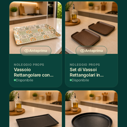
Anteprima
Anteprima
NOLEGGIO PROPS
NOLEGGIO PROPS
Vassoio
Set di Vassoi
Rettangolare con
Rettangolari in
Fantasia
Finitura Legno
Disponibile
Disponibile
Mediterranea
Scuro