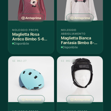
Anteprima
Anteprima
NOLEGGIO PROPS
NOLEGGIO
Maglietta Rosa
ABBIGLIAMENTO
Maglietta Bianca
Antico Bimbo 5-6
Fantasia Bimbo 8-9
Anni Cotone - 1
Disponibile
Anni Cotone - 1
Disponibile
Pezzo
Pezzo
GI 002-27
GI 002-28
Anteprima
Anteprima