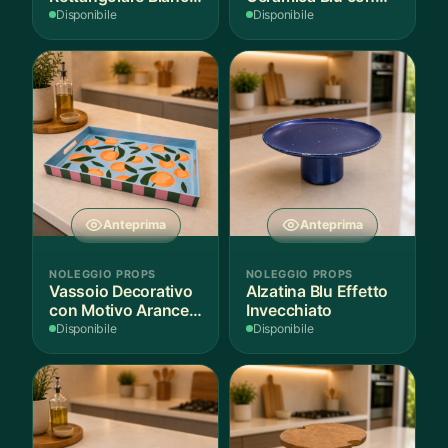
per Scenografie
Bordo Dorato
Disponibile
Disponibile
Anteprima
Anteprima
NOLEGGIO PROPS
NOLEGGIO PROPS
Vassoio Decorativo
Alzatina Blu Effetto
con Motivo Arance e
Invecchiato
Foglie
Disponibile
Disponibile