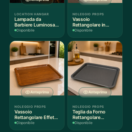
LOCATION HANGAR
NOLEGGIO PROPS
Lampada da
Vassoio
Barbiere Luminosa
Rettangolare in
Rotante
Legno Scuro
Disponibile
Disponibile
Anteprima
Anteprima
NOLEGGIO PROPS
NOLEGGIO PROPS
Vassoio
Teglia da Forno
Rettangolare Effetto
Rettangolare
Legno
Antiaderente
Disponibile
Disponibile