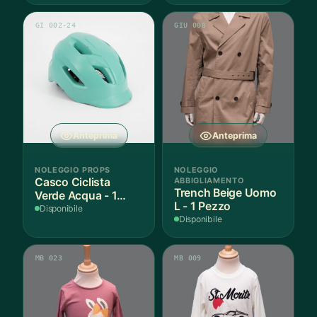
GI 002-24
GIU 008
Anteprima
Anteprima
NOLEGGIO PROPS
NOLEGGIO
Casco Ciclista
ABBIGLIAMENTO
Trench Beige Uomo
Verde Acqua - 1
L - 1 Pezzo
Pezzo
Disponibile
Disponibile
MB 023
MB 009