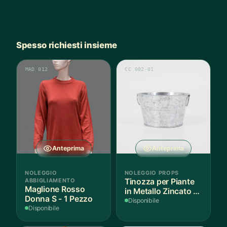
Spesso richiesti insieme
MAD 012
CC 002-01
Anteprima
Anteprima
NOLEGGIO
NOLEGGIO PROPS
ABBIGLIAMENTO
Tinozza per Piante
Maglione Rosso
in Metallo Zincato -
Donna S - 1 Pezzo
3 Pezzi
Disponibile
Disponibile