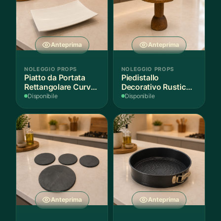
Anteprima
Anteprima
NOLEGGIO PROPS
NOLEGGIO PROPS
Piatto da Portata
Piedistallo
Rettangolare Curvo
Decorativo Rustico
Bianco
in Legno
Disponibile
Disponibile
Anteprima
Anteprima