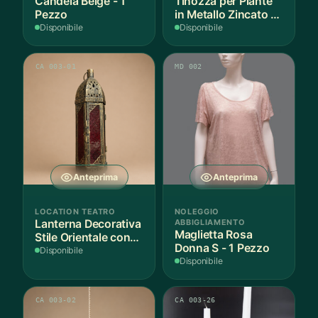
Candela Beige - 1
Tinozza per Piante
Pezzo
in Metallo Zincato -
1 Pezzo
Disponibile
Disponibile
CA 003-01
MD 002
Anteprima
Anteprima
LOCATION TEATRO
NOLEGGIO
Lanterna Decorativa
ABBIGLIAMENTO
Maglietta Rosa
Stile Orientale con
Donna S - 1 Pezzo
Vetri Rossi
Disponibile
Disponibile
CA 003-02
CA 003-26