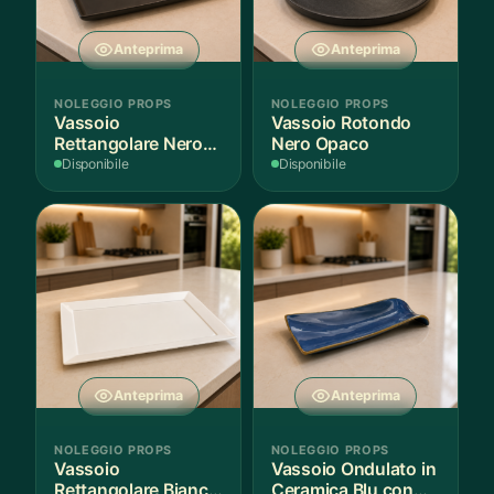
Anteprima
Anteprima
NOLEGGIO PROPS
NOLEGGIO PROPS
Vassoio
Vassoio Rotondo
Rettangolare Nero
Nero Opaco
Opaco
Disponibile
Disponibile
Anteprima
Anteprima
NOLEGGIO PROPS
NOLEGGIO PROPS
Vassoio
Vassoio Ondulato in
Rettangolare Bianco
Ceramica Blu con