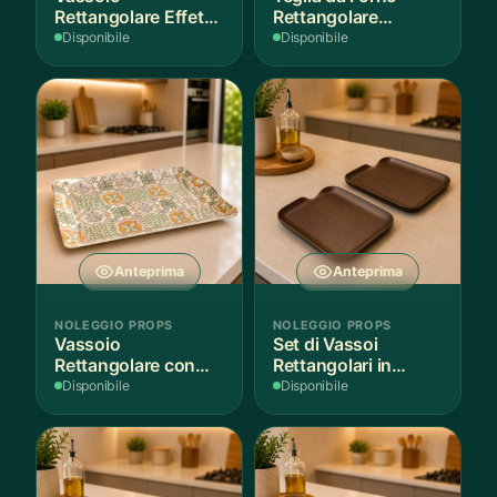
Rettangolare Effetto
Rettangolare
Legno
Antiaderente
Disponibile
Disponibile
Anteprima
Anteprima
NOLEGGIO PROPS
NOLEGGIO PROPS
Vassoio
Set di Vassoi
Rettangolare con
Rettangolari in
Fantasia
Finitura Legno
Disponibile
Disponibile
Mediterranea
Scuro