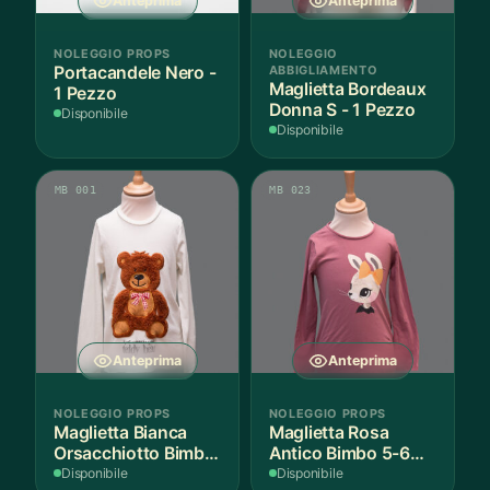
Anteprima
Anteprima
NOLEGGIO PROPS
NOLEGGIO
Portacandele Nero -
ABBIGLIAMENTO
Maglietta Bordeaux
1 Pezzo
Donna S - 1 Pezzo
Disponibile
Disponibile
MB 001
MB 023
Anteprima
Anteprima
NOLEGGIO PROPS
NOLEGGIO PROPS
Maglietta Bianca
Maglietta Rosa
Orsacchiotto Bimbo
Antico Bimbo 5-6
6-7 Anni Cotone - 1
Anni Cotone - 1
Disponibile
Disponibile