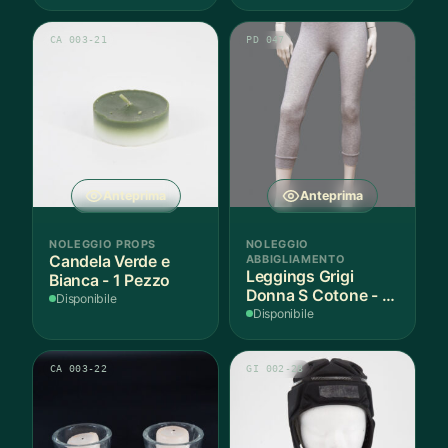
Pezzo
Pezzo
CA 003-21
PD 047
Anteprima
Anteprima
NOLEGGIO PROPS
NOLEGGIO
Candela Verde e
ABBIGLIAMENTO
Leggings Grigi
Bianca - 1 Pezzo
Donna S Cotone - 1
Disponibile
Paio
Disponibile
CA 003-22
GI 002-28