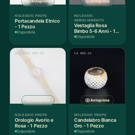
Anteprima
Anteprima
NOLEGGIO PROPS
NOLEGGIO
Portacandela Etnico
ABBIGLIAMENTO
Vestaglia Rosa
- 1 Pezzo
Bimbo 5-6 Anni - 1
Disponibile
Pezzo
Disponibile
OROLOGIO 005-00
CA 003-24
Anteprima
Anteprima
NOLEGGIO PROPS
NOLEGGIO PROPS
Orologio Avorio e
Candelabro Bianca
Rosa - 1 Pezzo
Oro - 1 Pezzo
Disponibile
Disponibile