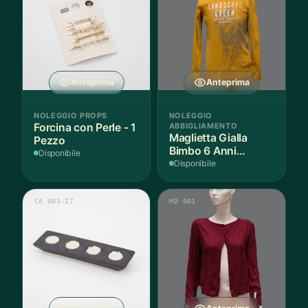
Anteprima
Anteprima
NOLEGGIO PROPS
NOLEGGIO
Forcina con Perle - 1
ABBIGLIAMENTO
Maglietta Gialla
Pezzo
Bimbo 6 Anni
Disponibile
Cotone - 1 Pezzo
Disponibile
CA 003-27
MD 001