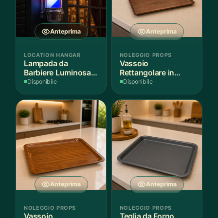
Anteprima
Anteprima
LOCATION HANGAR
NOLEGGIO PROPS
Lampada da
Vassoio
Barbiere Luminosa
Rettangolare in
Rotante
Legno Scuro
Disponibile
Disponibile
Anteprima
Anteprima
NOLEGGIO PROPS
NOLEGGIO PROPS
Vassoio
Teglia da Forno