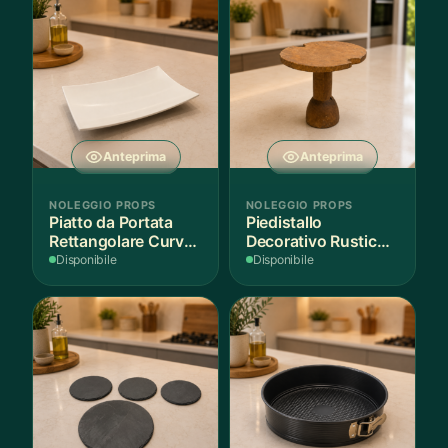
Anteprima
Anteprima
NOLEGGIO PROPS
NOLEGGIO PROPS
Piatto da Portata
Piedistallo
Rettangolare Curvo
Decorativo Rustico
Bianco
in Legno
Disponibile
Disponibile