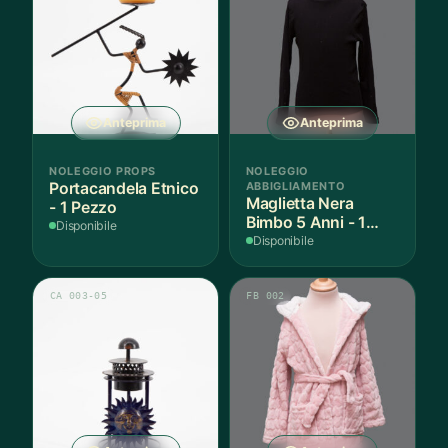
Anteprima
Anteprima
NOLEGGIO PROPS
NOLEGGIO
Portacandela Etnico
ABBIGLIAMENTO
Maglietta Nera
- 1 Pezzo
Bimbo 5 Anni - 1
Disponibile
Pezzo
Disponibile
CA 003-05
FB 002