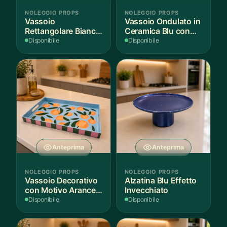
NOLEGGIO PROPS
NOLEGGIO PROPS
Vassoio
Vassoio Ondulato in
Rettangolare Bianco
Ceramica Blu con
per Scenografie
Bordo Dorato
Disponibile
Disponibile
Anteprima
Anteprima
NOLEGGIO PROPS
NOLEGGIO PROPS
Vassoio Decorativo
Alzatina Blu Effetto
con Motivo Arance e
Invecchiato
Foglie
Disponibile
Disponibile