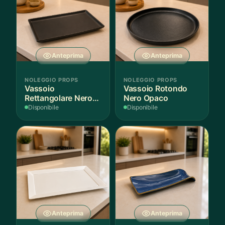
Anteprima
Anteprima
NOLEGGIO PROPS
NOLEGGIO PROPS
Vassoio
Vassoio Rotondo
Rettangolare Nero
Nero Opaco
Opaco
Disponibile
Disponibile
Anteprima
Anteprima