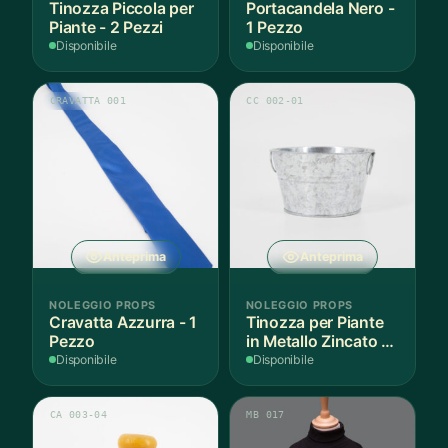
Tinozza Piccola per
Portacandela Nero -
Piante - 2 Pezzi
1 Pezzo
Disponibile
Disponibile
CRAVATTA 001
CC 002-01
Anteprima
Anteprima
NOLEGGIO PROPS
NOLEGGIO PROPS
Cravatta Azzurra - 1
Tinozza per Piante
Pezzo
in Metallo Zincato -
3 Pezzi
Disponibile
Disponibile
CA 003-04
MB 017