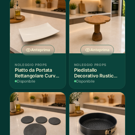
Anteprima
Anteprima
NOLEGGIO PROPS
NOLEGGIO PROPS
Piatto da Portata
Piedistallo
Rettangolare Curvo
Decorativo Rustico
Bianco
in Legno
Disponibile
Disponibile