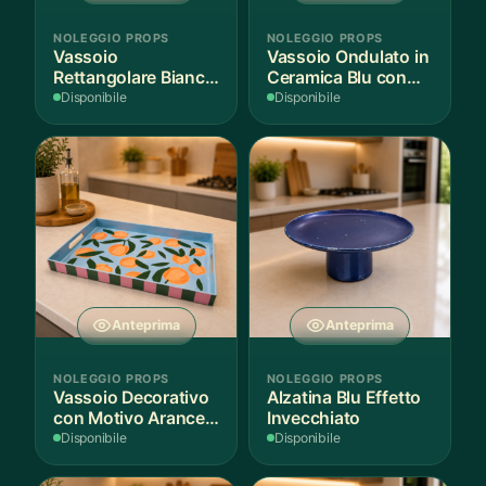
NOLEGGIO PROPS
NOLEGGIO PROPS
Vassoio
Vassoio Ondulato in
Rettangolare Bianco
Ceramica Blu con
per Scenografie
Bordo Dorato
Disponibile
Disponibile
Anteprima
Anteprima
NOLEGGIO PROPS
NOLEGGIO PROPS
Vassoio Decorativo
Alzatina Blu Effetto
con Motivo Arance e
Invecchiato
Foglie
Disponibile
Disponibile