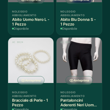
NOLEGGIO
NOLEGGIO
ABBIGLIAMENTO
ABBIGLIAMENTO
Abito Uomo Nero L -
Abito Blu Donna S -
1 Pezzo
1 Pezzo
Disponibile
Disponibile
AC 0024
AS 004
Anteprima
Anteprima
NOLEGGIO
NOLEGGIO
ABBIGLIAMENTO
ABBIGLIAMENTO
Bracciale di Perle - 1
Pantaloncini
Pezzo
Aderenti Neri Uomo
S - 2 Paia
Disponibile
Disponibile