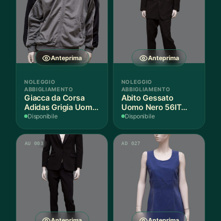
Anteprima
Anteprima
NOLEGGIO
NOLEGGIO
ABBIGLIAMENTO
ABBIGLIAMENTO
Giacca da Corsa
Abito Gessato
Adidas Grigia Uomo
Uomo Nero 56IT
L IT - 1 Pezzo
Lana - 1 Pezzo
Disponibile
Disponibile
AU 003
AD 027
Anteprima
Anteprima