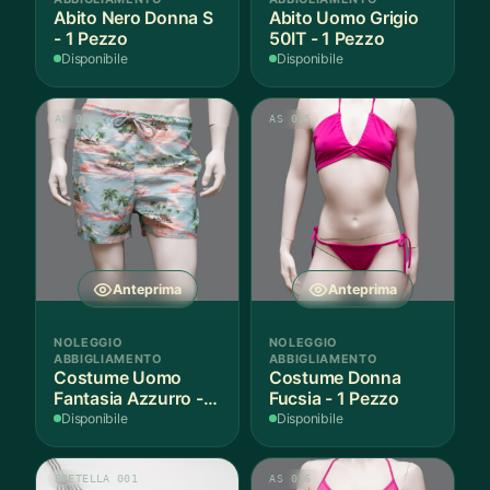
Abito Nero Donna S
Abito Uomo Grigio
- 1 Pezzo
50IT - 1 Pezzo
Disponibile
Disponibile
AS 011
AS 015
Anteprima
Anteprima
NOLEGGIO
NOLEGGIO
ABBIGLIAMENTO
ABBIGLIAMENTO
Costume Uomo
Costume Donna
Fantasia Azzurro - 1
Fucsia - 1 Pezzo
Pezzo
Disponibile
Disponibile
BRETELLA 001
AS 016