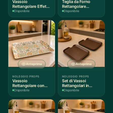
Vassoio
Teglia da Forno
Rettangolare Effetto
Rettangolare
Legno
Antiaderente
Disponibile
Disponibile
Anteprima
Anteprima
NOLEGGIO PROPS
NOLEGGIO PROPS
Vassoio
Set di Vassoi
Rettangolare con
Rettangolari in
Fantasia
Finitura Legno
Disponibile
Disponibile
Mediterranea
Scuro