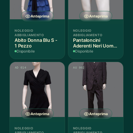
Anteprima
Anteprima
NOLEGGIO
NOLEGGIO
ABBIGLIAMENTO
ABBIGLIAMENTO
Abito Donna Blu S -
Pantaloncini
1 Pezzo
Aderenti Neri Uomo
S - 2 Paia
Disponibile
Disponibile
AD 014
AU 002
Anteprima
Anteprima
NOLEGGIO
NOLEGGIO
ABBIGLIAMENTO
ABBIGLIAMENTO