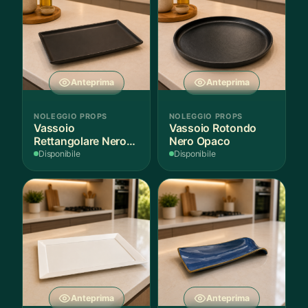
Anteprima
Anteprima
NOLEGGIO PROPS
NOLEGGIO PROPS
Vassoio
Vassoio Rotondo
Rettangolare Nero
Nero Opaco
Opaco
Disponibile
Disponibile
Anteprima
Anteprima