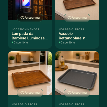
Anteprima
Anteprima
LOCATION HANGAR
NOLEGGIO PROPS
Lampada da
Vassoio
Barbiere Luminosa
Rettangolare in
Rotante
Legno Scuro
Disponibile
Disponibile
Anteprima
Anteprima
NOLEGGIO PROPS
NOLEGGIO PROPS