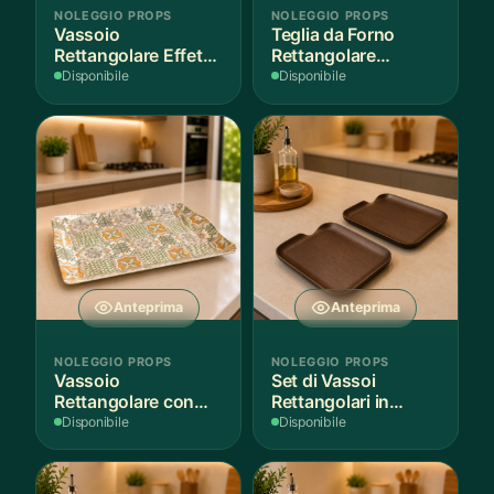
NOLEGGIO PROPS
NOLEGGIO PROPS
Vassoio
Teglia da Forno
Rettangolare Effetto
Rettangolare
Legno
Antiaderente
Disponibile
Disponibile
Anteprima
Anteprima
NOLEGGIO PROPS
NOLEGGIO PROPS
Vassoio
Set di Vassoi
Rettangolare con
Rettangolari in
Fantasia
Finitura Legno
Disponibile
Disponibile
Mediterranea
Scuro