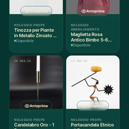
Anteprima
Anteprima
NOLEGGIO PROPS
NOLEGGIO
Tinozza per Piante
ABBIGLIAMENTO
Maglietta Rosa
in Metallo Zincato -
Antico Bimbo 5-6
3 Pezzi
Disponibile
Anni Cotone - 1
Disponibile
Pezzo
CA 003-25
CA 003-04
Anteprima
Anteprima
NOLEGGIO PROPS
NOLEGGIO PROPS
Candelabro Oro - 1
Portacandela Etnico