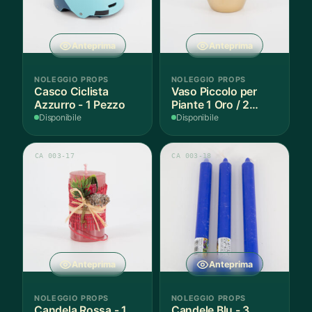
Anteprima
Anteprima
NOLEGGIO PROPS
NOLEGGIO PROPS
Casco Ciclista
Vaso Piccolo per
Azzurro - 1 Pezzo
Piante 1 Oro / 2
Argento - 3 Pezzi
Disponibile
Disponibile
CA 003-17
CA 003-18
Anteprima
Anteprima
NOLEGGIO PROPS
NOLEGGIO PROPS
Candela Rossa - 1
Candele Blu - 3