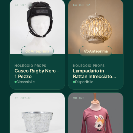
GI 002-28
CA 003-02
Anteprima
Anteprima
NOLEGGIO PROPS
NOLEGGIO PROPS
Casco Rugby Nero -
Lampadario in
1 Pezzo
Rattan Intrecciato
Bianco
Disponibile
Disponibile
CC 002-01
MB 023