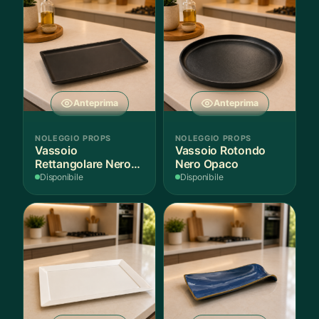
Anteprima
Anteprima
NOLEGGIO PROPS
NOLEGGIO PROPS
Vassoio
Vassoio Rotondo
Rettangolare Nero
Nero Opaco
Opaco
Disponibile
Disponibile