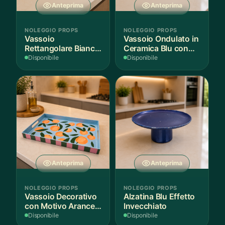
Anteprima
Anteprima
NOLEGGIO PROPS
NOLEGGIO PROPS
Vassoio
Vassoio Ondulato in
Rettangolare Bianco
Ceramica Blu con
per Scenografie
Bordo Dorato
Disponibile
Disponibile
Anteprima
Anteprima
NOLEGGIO PROPS
NOLEGGIO PROPS
Vassoio Decorativo
Alzatina Blu Effetto
con Motivo Arance e
Invecchiato
Foglie
Disponibile
Disponibile