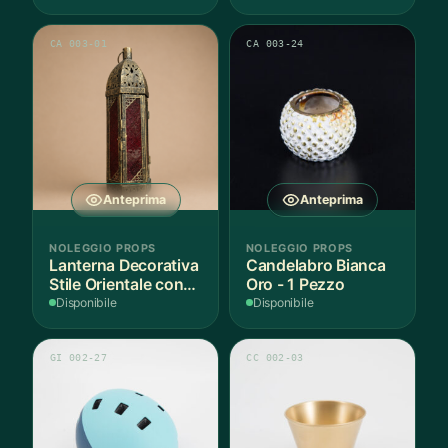
CA 003-01
CA 003-24
Anteprima
Anteprima
NOLEGGIO PROPS
NOLEGGIO PROPS
Lanterna Decorativa
Candelabro Bianca
Stile Orientale con
Oro - 1 Pezzo
Vetri Rossi
Disponibile
Disponibile
GI 002-27
CC 002-03