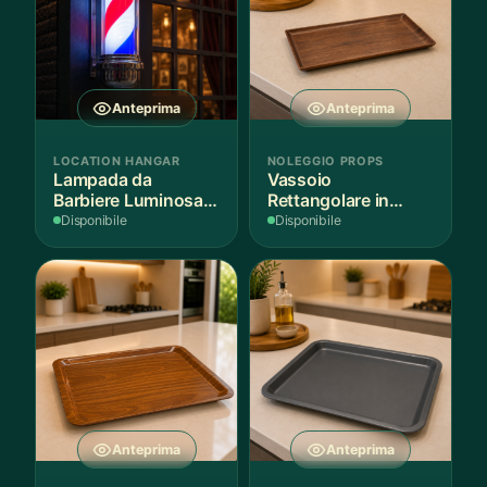
Anteprima
Anteprima
LOCATION HANGAR
NOLEGGIO PROPS
Lampada da
Vassoio
Barbiere Luminosa
Rettangolare in
Rotante
Legno Scuro
Disponibile
Disponibile
Anteprima
Anteprima