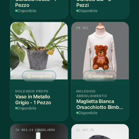
Pezzo
Pezzi
Disponibile
Disponibile
CC 002-05
MB 001
Anteprima
Anteprima
NOLEGGIO PROPS
NOLEGGIO
Vaso in Metallo
ABBIGLIAMENTO
Maglietta Bianca
Grigio - 1 Pezzo
Orsacchiotto Bimbo
Disponibile
6-7 Anni Cotone - 1
Disponibile
Pezzo
CA 003-24 CANDELABRO
Gi 002-26