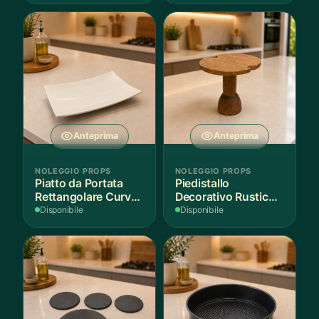
Anteprima
Anteprima
NOLEGGIO PROPS
NOLEGGIO PROPS
Piatto da Portata
Piedistallo
Rettangolare Curvo
Decorativo Rustico
Bianco
in Legno
Disponibile
Disponibile