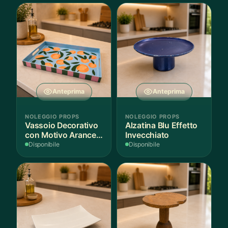
Anteprima
Anteprima
NOLEGGIO PROPS
NOLEGGIO PROPS
Vassoio Decorativo
Alzatina Blu Effetto
con Motivo Arance e
Invecchiato
Foglie
Disponibile
Disponibile