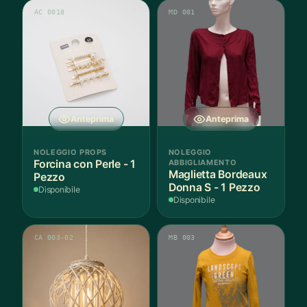
AC 0018
MD 001
Anteprima
Anteprima
NOLEGGIO PROPS
NOLEGGIO
Forcina con Perle - 1
ABBIGLIAMENTO
Maglietta Bordeaux
Pezzo
Donna S - 1 Pezzo
Disponibile
Disponibile
CA 003-02
MB 003