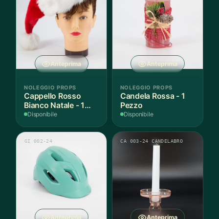
Anteprima
Anteprima
NOLEGGIO PROPS
NOLEGGIO PROPS
Cappello Rosso
Candela Rossa - 1
Bianco Natale - 1
Pezzo
Pezzo
Disponibile
Disponibile
GI 002-24
CA 003-24 CANDELABRO
Anteprima
Anteprima