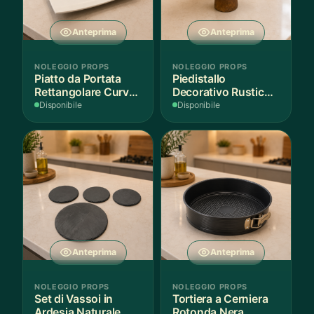
Anteprima
Anteprima
NOLEGGIO PROPS
NOLEGGIO PROPS
Piatto da Portata
Piedistallo
Rettangolare Curvo
Decorativo Rustico
Bianco
in Legno
Disponibile
Disponibile
Anteprima
Anteprima
NOLEGGIO PROPS
NOLEGGIO PROPS
Set di Vassoi in
Tortiera a Cerniera
Ardesia Naturale
Rotonda Nera