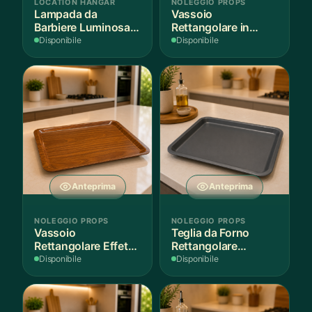
LOCATION HANGAR
NOLEGGIO PROPS
Lampada da
Vassoio
Barbiere Luminosa
Rettangolare in
Rotante
Legno Scuro
Disponibile
Disponibile
Anteprima
Anteprima
NOLEGGIO PROPS
NOLEGGIO PROPS
Vassoio
Teglia da Forno
Rettangolare Effetto
Rettangolare
Legno
Antiaderente
Disponibile
Disponibile