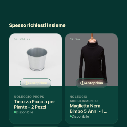
Spesso richiesti insieme
CC 002-02
MB 017
Anteprima
Anteprima
NOLEGGIO PROPS
NOLEGGIO
Tinozza Piccola per
ABBIGLIAMENTO
Maglietta Nera
Piante - 2 Pezzi
Bimbo 5 Anni - 1
Disponibile
Pezzo
Disponibile