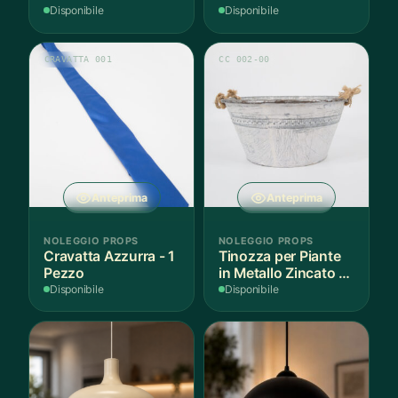
3 Pezzi
Disponibile
Disponibile
CRAVATTA 001
CC 002-00
Anteprima
Anteprima
NOLEGGIO PROPS
NOLEGGIO PROPS
Cravatta Azzurra - 1
Tinozza per Piante
Pezzo
in Metallo Zincato -
1 Pezzo
Disponibile
Disponibile