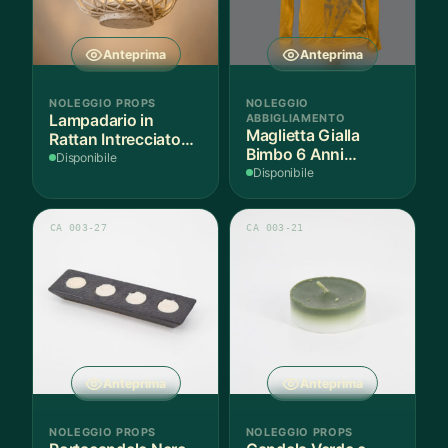
Anteprima
Anteprima
NOLEGGIO PROPS
NOLEGGIO
Lampadario in
ABBIGLIAMENTO
Maglietta Gialla
Rattan Intrecciato
Bimbo 6 Anni
Bianco
Disponibile
Cotone - 1 Pezzo
Disponibile
CA 003-27
CA 003-21
Anteprima
Anteprima
NOLEGGIO PROPS
NOLEGGIO PROPS