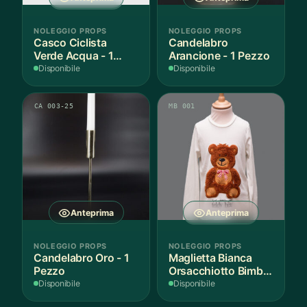
NOLEGGIO PROPS
NOLEGGIO PROPS
Casco Ciclista
Candelabro
Verde Acqua - 1
Arancione - 1 Pezzo
Pezzo
Disponibile
Disponibile
CA 003-25
MB 001
Anteprima
Anteprima
NOLEGGIO PROPS
NOLEGGIO PROPS
Candelabro Oro - 1
Maglietta Bianca
Pezzo
Orsacchiotto Bimbo
6-7 Anni Cotone - 1
Disponibile
Disponibile
Pezzo