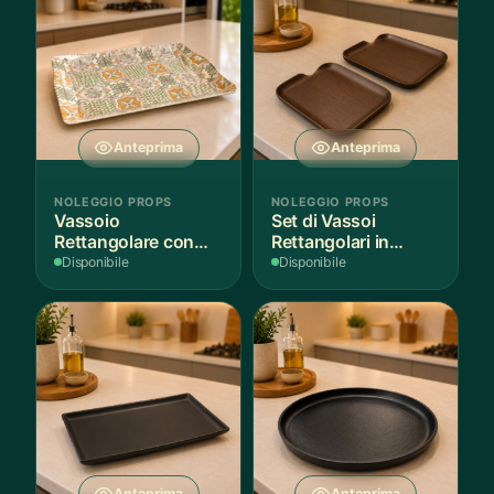
Anteprima
Anteprima
NOLEGGIO PROPS
NOLEGGIO PROPS
Vassoio
Set di Vassoi
Rettangolare con
Rettangolari in
Fantasia
Finitura Legno
Disponibile
Disponibile
Mediterranea
Scuro
Anteprima
Anteprima