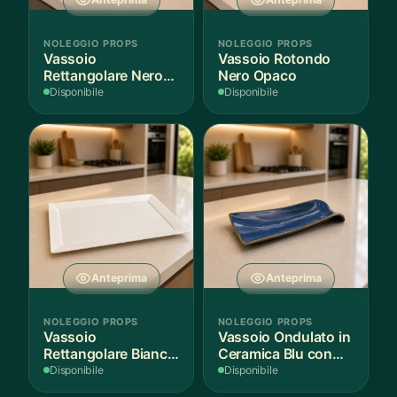
NOLEGGIO PROPS
NOLEGGIO PROPS
Vassoio
Vassoio Rotondo
Rettangolare Nero
Nero Opaco
Opaco
Disponibile
Disponibile
Anteprima
Anteprima
NOLEGGIO PROPS
NOLEGGIO PROPS
Vassoio
Vassoio Ondulato in
Rettangolare Bianco
Ceramica Blu con
per Scenografie
Bordo Dorato
Disponibile
Disponibile