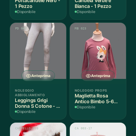
Portacandele Nero -
Candela Verde e
1 Pezzo
Bianca - 1 Pezzo
Disponibile
Disponibile
PD 047
MB 023
Anteprima
Anteprima
NOLEGGIO
NOLEGGIO PROPS
ABBIGLIAMENTO
Maglietta Rosa
Leggings Grigi
Antico Bimbo 5-6
Donna S Cotone - 1
Anni Cotone - 1
Disponibile
Paio
Disponibile
Pezzo
CAPPELLO 030
CA 003-17