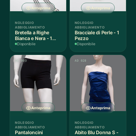
Anteprima
Anteprima
NOLEGGIO
NOLEGGIO
ABBIGLIAMENTO
ABBIGLIAMENTO
Bretella a Righe
Bracciale di Perle - 1
Bianca e Nera - 1
Pezzo
Pezzo
Disponibile
Disponibile
AS 003
AD 028
Anteprima
Anteprima
NOLEGGIO
NOLEGGIO
ABBIGLIAMENTO
ABBIGLIAMENTO
Pantaloncini
Abito Blu Donna S -