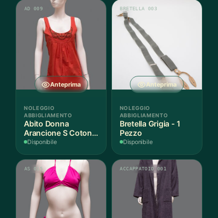
AD 009
BRETELLA 003
Anteprima
Anteprima
NOLEGGIO
NOLEGGIO
ABBIGLIAMENTO
ABBIGLIAMENTO
Abito Donna
Bretella Grigia - 1
Arancione S Cotone
Pezzo
- 1 Pezzo
Disponibile
Disponibile
AS 015
ACCAPPATOIO 001