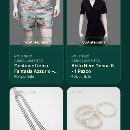
Anteprima
Anteprima
NOLEGGIO
NOLEGGIO
ABBIGLIAMENTO
ABBIGLIAMENTO
Costume Uomo
Abito Nero Donna S
Fantasia Azzurro - 1
- 1 Pezzo
Pezzo
Disponibile
Disponibile
BRETELLA 001
AC 0024