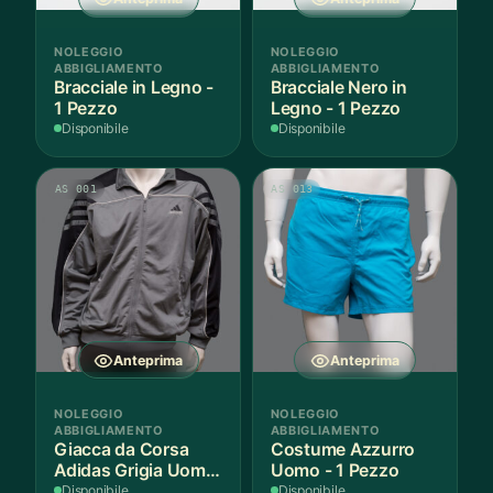
NOLEGGIO
NOLEGGIO
ABBIGLIAMENTO
ABBIGLIAMENTO
Bracciale in Legno -
Bracciale Nero in
1 Pezzo
Legno - 1 Pezzo
Disponibile
Disponibile
AS 001
AS 013
Anteprima
Anteprima
NOLEGGIO
NOLEGGIO
ABBIGLIAMENTO
ABBIGLIAMENTO
Giacca da Corsa
Costume Azzurro
Adidas Grigia Uomo
Uomo - 1 Pezzo
L IT - 1 Pezzo
Disponibile
Disponibile