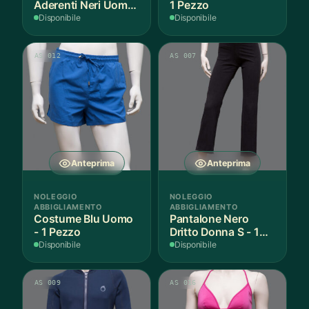
Aderenti Neri Uomo
1 Pezzo
S - 2 Paia
Disponibile
Disponibile
AS 012
AS 007
Anteprima
Anteprima
NOLEGGIO
NOLEGGIO
ABBIGLIAMENTO
ABBIGLIAMENTO
Costume Blu Uomo
Pantalone Nero
- 1 Pezzo
Dritto Donna S - 1
Paio
Disponibile
Disponibile
AS 009
AS 016