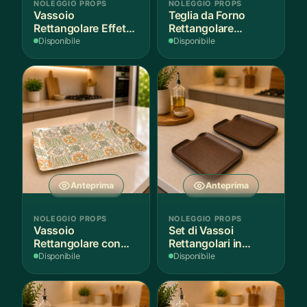
NOLEGGIO PROPS
NOLEGGIO PROPS
Vassoio
Teglia da Forno
Rettangolare Effetto
Rettangolare
Legno
Antiaderente
Disponibile
Disponibile
Anteprima
Anteprima
NOLEGGIO PROPS
NOLEGGIO PROPS
Vassoio
Set di Vassoi
Rettangolare con
Rettangolari in
Fantasia
Finitura Legno
Disponibile
Disponibile
Mediterranea
Scuro