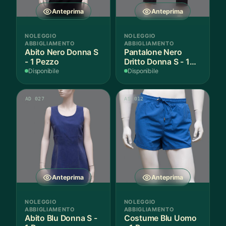
Anteprima
Anteprima
NOLEGGIO
NOLEGGIO
ABBIGLIAMENTO
ABBIGLIAMENTO
Abito Nero Donna S
Pantalone Nero
- 1 Pezzo
Dritto Donna S - 1
Paio
Disponibile
Disponibile
AD 027
AS 012
Anteprima
Anteprima
NOLEGGIO
NOLEGGIO
ABBIGLIAMENTO
ABBIGLIAMENTO
Abito Blu Donna S -
Costume Blu Uomo