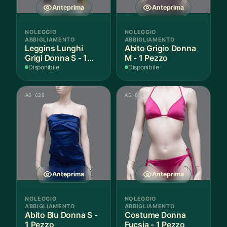
Anteprima
Anteprima
NOLEGGIO
NOLEGGIO
ABBIGLIAMENTO
ABBIGLIAMENTO
Leggins Lunghi
Abito Grigio Donna
Grigi Donna S - 1
M - 1 Pezzo
Paio
Disponibile
Disponibile
AD 028
AS 016
Anteprima
Anteprima
NOLEGGIO
NOLEGGIO
ABBIGLIAMENTO
ABBIGLIAMENTO
Abito Blu Donna S -
Costume Donna
1 Pezzo
Fucsia - 1 Pezzo