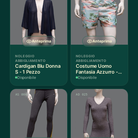
Anteprima
Anteprima
NOLEGGIO
NOLEGGIO
ABBIGLIAMENTO
ABBIGLIAMENTO
Cardigan Blu Donna
Costume Uomo
S - 1 Pezzo
Fantasia Azzurro - 1
Pezzo
Disponibile
Disponibile
AS 006
AD 025