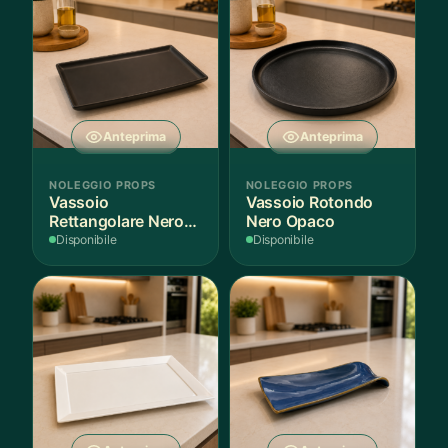
Anteprima
Anteprima
NOLEGGIO PROPS
NOLEGGIO PROPS
Vassoio
Vassoio Rotondo
Rettangolare Nero
Nero Opaco
Opaco
Disponibile
Disponibile