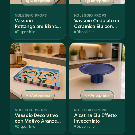
Anteprima
Anteprima
NOLEGGIO PROPS
NOLEGGIO PROPS
Vassoio
Vassoio Ondulato in
Rettangolare Bianco
Ceramica Blu con
per Scenografie
Bordo Dorato
Disponibile
Disponibile
Anteprima
Anteprima
NOLEGGIO PROPS
NOLEGGIO PROPS
Vassoio Decorativo
Alzatina Blu Effetto
con Motivo Arance e
Invecchiato
Foglie
Disponibile
Disponibile