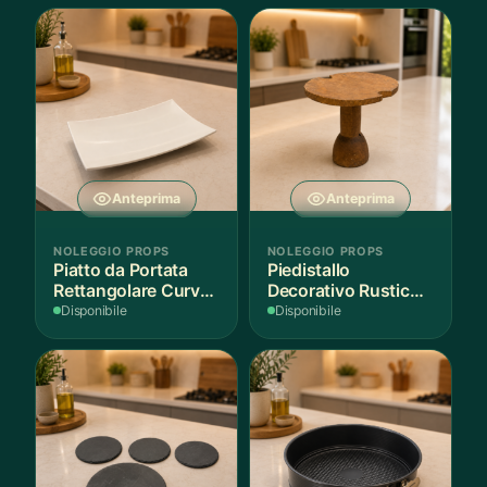
Anteprima
Anteprima
NOLEGGIO PROPS
NOLEGGIO PROPS
Piatto da Portata
Piedistallo
Rettangolare Curvo
Decorativo Rustico
Bianco
in Legno
Disponibile
Disponibile