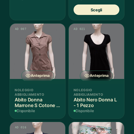
Quest
Scegli
prodot
ha
più
AD 007
AD 021
variant
Le
opzion
posso
essere
scelte
nella
Anteprima
Anteprima
pagina
del
NOLEGGIO
NOLEGGIO
prodot
ABBIGLIAMENTO
ABBIGLIAMENTO
Abito Donna
Abito Nero Donna L
Marrone S Cotone -
- 1 Pezzo
1 Pezzo
Disponibile
Disponibile
AD 016
AS 011