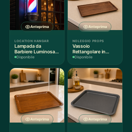
Anteprima
Anteprima
LOCATION HANGAR
NOLEGGIO PROPS
Lampada da
Vassoio
Barbiere Luminosa
Rettangolare in
Rotante
Legno Scuro
Disponibile
Disponibile
Anteprima
Anteprima