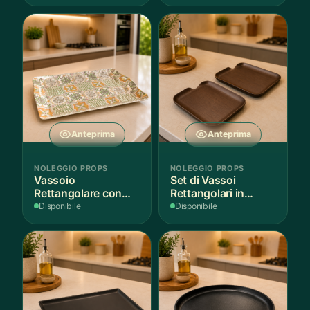
Anteprima
Anteprima
NOLEGGIO PROPS
NOLEGGIO PROPS
Vassoio
Set di Vassoi
Rettangolare con
Rettangolari in
Fantasia
Finitura Legno
Disponibile
Disponibile
Mediterranea
Scuro