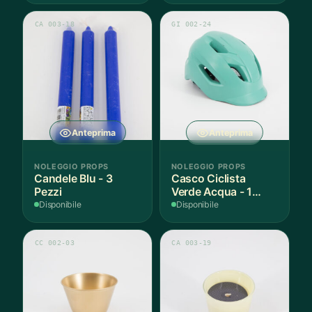
CA 003-18
GI 002-24
Anteprima
Anteprima
NOLEGGIO PROPS
NOLEGGIO PROPS
Candele Blu - 3
Casco Ciclista
Pezzi
Verde Acqua - 1
Pezzo
Disponibile
Disponibile
CC 002-03
CA 003-19