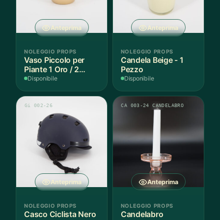
Anteprima
Anteprima
NOLEGGIO PROPS
NOLEGGIO PROPS
Vaso Piccolo per
Candela Beige - 1
Piante 1 Oro / 2
Pezzo
Argento - 3 Pezzi
Disponibile
Disponibile
Gi 002-26
CA 003-24 CANDELABRO
Anteprima
Anteprima
NOLEGGIO PROPS
NOLEGGIO PROPS
Casco Ciclista Nero
Candelabro