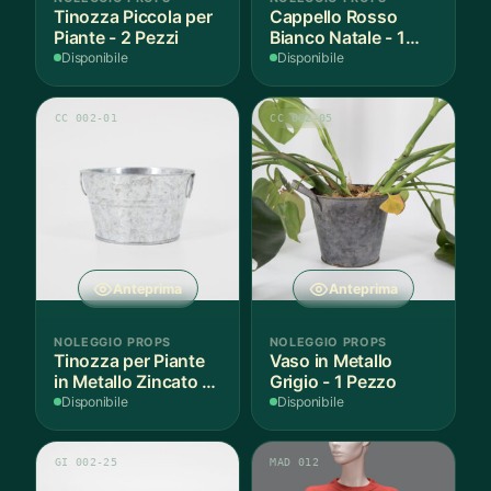
Tinozza Piccola per
Cappello Rosso
Piante - 2 Pezzi
Bianco Natale - 1
Pezzo
Disponibile
Disponibile
CC 002-01
CC 002-05
Anteprima
Anteprima
NOLEGGIO PROPS
NOLEGGIO PROPS
Tinozza per Piante
Vaso in Metallo
in Metallo Zincato -
Grigio - 1 Pezzo
3 Pezzi
Disponibile
Disponibile
GI 002-25
MAD 012