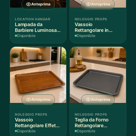
Anteprima
Anteprima
LOCATION HANGAR
NOLEGGIO PROPS
Lampada da
Vassoio
Barbiere Luminosa
Rettangolare in
Rotante
Legno Scuro
Disponibile
Disponibile
Anteprima
Anteprima
NOLEGGIO PROPS
NOLEGGIO PROPS
Vassoio
Teglia da Forno
Rettangolare Effetto
Rettangolare
Legno
Antiaderente
Disponibile
Disponibile