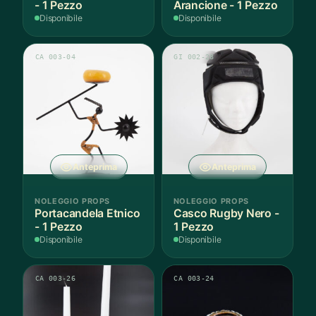
- 1 Pezzo
Arancione - 1 Pezzo
Disponibile
Disponibile
CA 003-04
GI 002-28
Anteprima
Anteprima
NOLEGGIO PROPS
NOLEGGIO PROPS
Portacandela Etnico
Casco Rugby Nero -
- 1 Pezzo
1 Pezzo
Disponibile
Disponibile
CA 003-26
CA 003-24