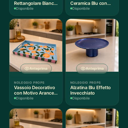
Rettangolare Bianco
Ceramica Blu con
per Scenografie
Bordo Dorato
Disponibile
Disponibile
Anteprima
Anteprima
NOLEGGIO PROPS
NOLEGGIO PROPS
Vassoio Decorativo
Alzatina Blu Effetto
con Motivo Arance e
Invecchiato
Foglie
Disponibile
Disponibile