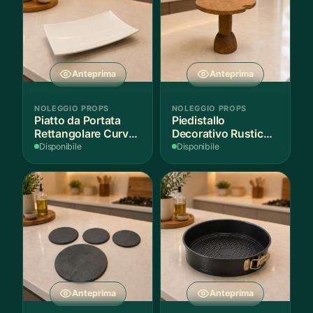
Anteprima
Anteprima
NOLEGGIO PROPS
NOLEGGIO PROPS
Piatto da Portata
Piedistallo
Rettangolare Curvo
Decorativo Rustico
Bianco
in Legno
Disponibile
Disponibile
Anteprima
Anteprima