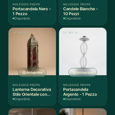
NOLEGGIO PROPS
NOLEGGIO PROPS
Portacandela Nero -
Candele Bianche -
1 Pezzo
10 Pezzi
Disponibile
Disponibile
CA 003-01
CA 003-16
Anteprima
Anteprima
NOLEGGIO PROPS
NOLEGGIO PROPS
Lanterna Decorativa
Portacandela
Stile Orientale con
Argento - 1 Pezzo
Vetri Rossi
Disponibile
Disponibile