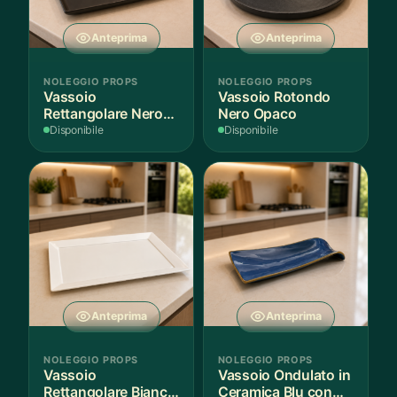
Anteprima
Anteprima
NOLEGGIO PROPS
NOLEGGIO PROPS
Vassoio
Vassoio Rotondo
Rettangolare Nero
Nero Opaco
Opaco
Disponibile
Disponibile
Anteprima
Anteprima
NOLEGGIO PROPS
NOLEGGIO PROPS
Vassoio
Vassoio Ondulato in
Rettangolare Bianco
Ceramica Blu con