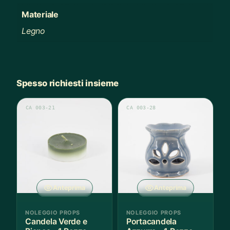
Materiale
Legno
Spesso richiesti insieme
CA 003-21
CA 003-28
Anteprima
Anteprima
NOLEGGIO PROPS
NOLEGGIO PROPS
Candela Verde e
Portacandela