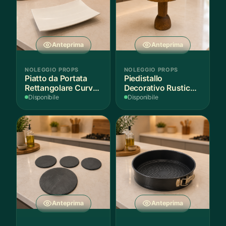
Anteprima
Anteprima
NOLEGGIO PROPS
NOLEGGIO PROPS
Piatto da Portata
Piedistallo
Rettangolare Curvo
Decorativo Rustico
Bianco
in Legno
Disponibile
Disponibile
Anteprima
Anteprima