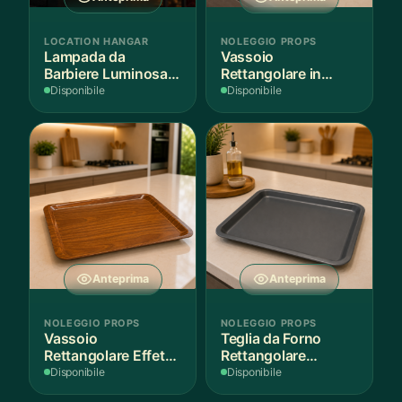
LOCATION HANGAR
NOLEGGIO PROPS
Lampada da
Vassoio
Barbiere Luminosa
Rettangolare in
Rotante
Legno Scuro
Disponibile
Disponibile
Anteprima
Anteprima
NOLEGGIO PROPS
NOLEGGIO PROPS
Vassoio
Teglia da Forno
Rettangolare Effetto
Rettangolare
Legno
Antiaderente
Disponibile
Disponibile