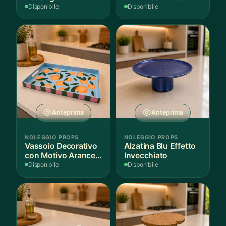
per Scenografie
Bordo Dorato
Disponibile
Disponibile
Anteprima
Anteprima
NOLEGGIO PROPS
NOLEGGIO PROPS
Vassoio Decorativo
Alzatina Blu Effetto
con Motivo Arance e
Invecchiato
Foglie
Disponibile
Disponibile