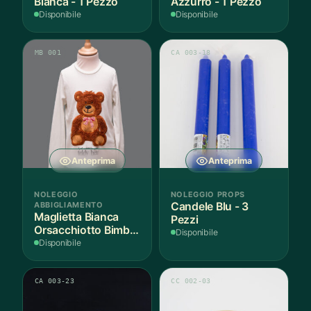
Bianca - 1 Pezzo
Azzurro - 1 Pezzo
Disponibile
Disponibile
MB 001
CA 003-18
Anteprima
Anteprima
NOLEGGIO
NOLEGGIO PROPS
ABBIGLIAMENTO
Candele Blu - 3
Maglietta Bianca
Pezzi
Orsacchiotto Bimbo
Disponibile
6-7 Anni Cotone - 1
Disponibile
Pezzo
CA 003-23
CC 002-03