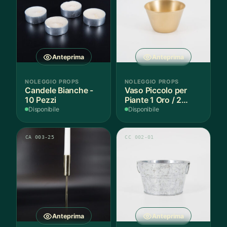
Anteprima
Anteprima
NOLEGGIO PROPS
NOLEGGIO PROPS
Candele Bianche -
Vaso Piccolo per
10 Pezzi
Piante 1 Oro / 2
Argento - 3 Pezzi
Disponibile
Disponibile
CA 003-25
CC 002-01
Anteprima
Anteprima