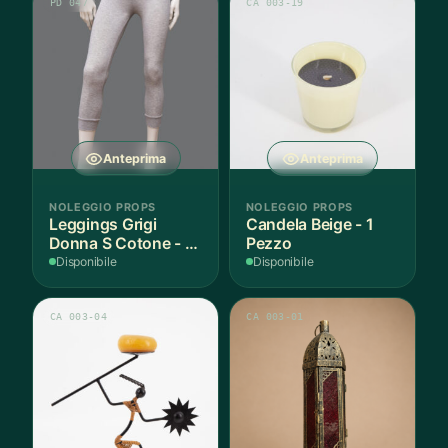
PD 047
CA 003-19
Anteprima
Anteprima
NOLEGGIO PROPS
NOLEGGIO PROPS
Leggings Grigi
Candela Beige - 1
Donna S Cotone - 1
Pezzo
Paio
Disponibile
Disponibile
CA 003-04
CA 003-01