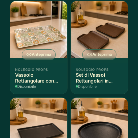
Anteprima
Anteprima
NOLEGGIO PROPS
NOLEGGIO PROPS
Vassoio
Set di Vassoi
Rettangolare con
Rettangolari in
Fantasia
Finitura Legno
Disponibile
Disponibile
Mediterranea
Scuro