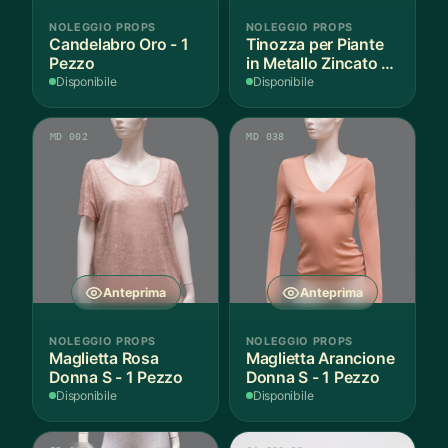
NOLEGGIO PROPS
NOLEGGIO PROPS
Candelabro Oro - 1
Tinozza per Piante
Pezzo
in Metallo Zincato -
3 Pezzi
Disponibile
Disponibile
MD 002
MD 038
Anteprima
Anteprima
NOLEGGIO PROPS
NOLEGGIO PROPS
Maglietta Rosa
Maglietta Arancione
Donna S - 1 Pezzo
Donna S - 1 Pezzo
Disponibile
Disponibile