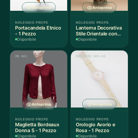
Anteprima
Anteprima
NOLEGGIO PROPS
NOLEGGIO PROPS
Portacandela Etnico
Lanterna Decorativa
- 1 Pezzo
Stile Orientale con
Vetri Rossi
Disponibile
Disponibile
MD 001
OROLOGIO 005-00
Anteprima
Anteprima
NOLEGGIO PROPS
NOLEGGIO PROPS
Maglietta Bordeaux
Orologio Avorio e
Donna S - 1 Pezzo
Rosa - 1 Pezzo
Disponibile
Disponibile