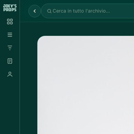
Reparti
✕
Noleggio Props
2.030
Noleggio Luci e Camere
72
Noleggio Abbigliamento
697
Tutte le categorie
Abbigliamento Sportivo
20
Abito Donna
37
Abito Uomo
4
Accappatoio
3