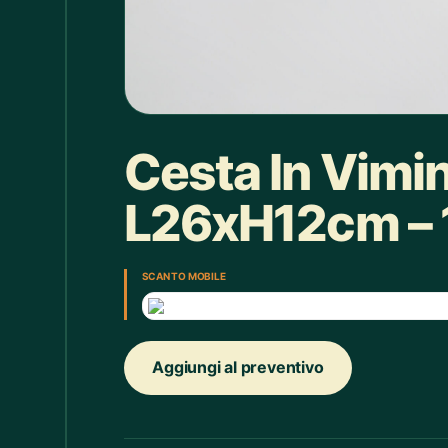
Box doccia
1
Bracciale
4
Bretelle
4
Calice
7
Cesta In Vimin
Camicie Bimbi
3
L26xH12cm – 
Camicie Donna
29
Camicie Uomo
35
SCAN TO MOBILE
Candelabro
7
Candele
33
Aggiungi al preventivo
Cappello
43
Caraffe
2