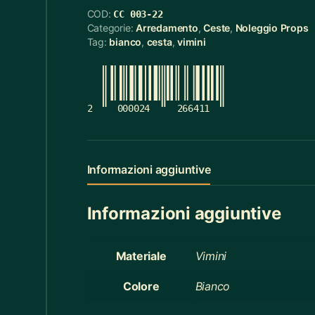
COD:
CC 003-22
Cerchietti
5
Categorie:
Arredamento
,
Ceste
,
Noleggio Props
Tag:
bianco
,
cesta
,
vimini
Cerchietti Halloween
3
Ceste
55
Cinture
12
2
000024
266411
Ciotola Grande
6
Ciotola Piccola
21
Informazioni aggiuntive
Collana
3
Informazioni aggiuntive
Contenitori Bagno
8
Coperte
12
Materiale
Vimini
Copridivano
2
Colore
Bianco
Cravatte
4