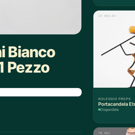
CA 003-04
i Bianco
1 Pezzo
NOLEGGIO PROPS
Portacandela Et
Disponibile
FB 002