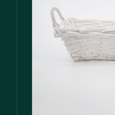
Accessori
147
Adattatore MDP
1
Arredamento
1.117
Asciugamani
37
Bacinelle
3
Bagno
148
Barattoli
29
Batterie
5
Bicchieri
35
Bollitori
2
Bottiglie di Vetro
5