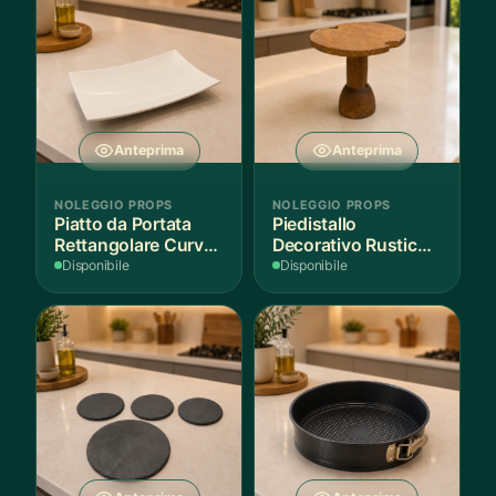
Anteprima
Anteprima
NOLEGGIO PROPS
NOLEGGIO PROPS
Piatto da Portata
Piedistallo
Rettangolare Curvo
Decorativo Rustico
Bianco
in Legno
Disponibile
Disponibile