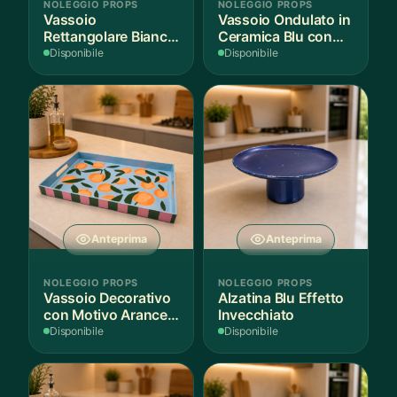
NOLEGGIO PROPS
NOLEGGIO PROPS
Vassoio
Vassoio Ondulato in
Rettangolare Bianco
Ceramica Blu con
per Scenografie
Bordo Dorato
Disponibile
Disponibile
Anteprima
Anteprima
NOLEGGIO PROPS
NOLEGGIO PROPS
Vassoio Decorativo
Alzatina Blu Effetto
con Motivo Arance e
Invecchiato
Foglie
Disponibile
Disponibile