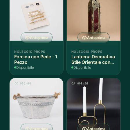
Anteprima
Anteprima
NOLEGGIO PROPS
NOLEGGIO PROPS
Forcina con Perle - 1
Lanterna Decorativa
Pezzo
Stile Orientale con
Vetri Rossi
Disponibile
Disponibile
CC 002-00
CA 003-26
Anteprima
Anteprima