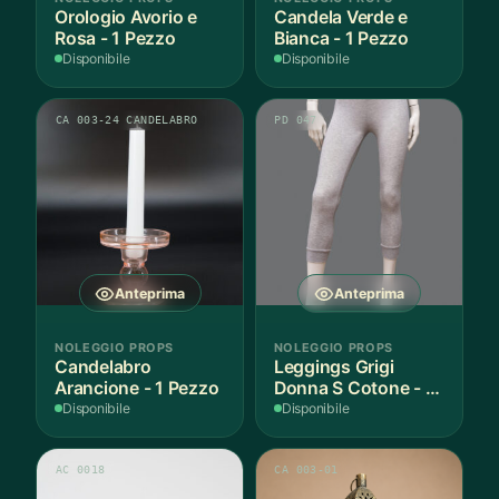
Orologio Avorio e
Candela Verde e
Rosa - 1 Pezzo
Bianca - 1 Pezzo
Disponibile
Disponibile
CA 003-24 CANDELABRO
PD 047
Anteprima
Anteprima
NOLEGGIO PROPS
NOLEGGIO PROPS
Candelabro
Leggings Grigi
Arancione - 1 Pezzo
Donna S Cotone - 1
Paio
Disponibile
Disponibile
AC 0018
CA 003-01