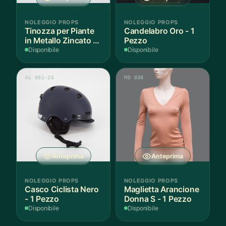
NOLEGGIO PROPS
NOLEGGIO PROPS
Tinozza per Piante
Candelabro Oro - 1
in Metallo Zincato -
Pezzo
1 Pezzo
Disponibile
Disponibile
Gi 002-26
MD 038
Anteprima
Anteprima
NOLEGGIO PROPS
NOLEGGIO PROPS
Casco Ciclista Nero
Maglietta Arancione
- 1 Pezzo
Donna S - 1 Pezzo
Disponibile
Disponibile