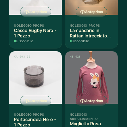
Anteprima
Anteprima
NOLEGGIO PROPS
NOLEGGIO PROPS
Casco Rugby Nero -
Lampadario in
1 Pezzo
Rattan Intrecciato
Bianco
Disponibile
Disponibile
CA 003-20
MB 023
Anteprima
Anteprima
NOLEGGIO PROPS
NOLEGGIO
Portacandela Nero -
ABBIGLIAMENTO
Maglietta Rosa
1 Pezzo