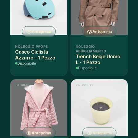
Anteprima
Anteprima
NOLEGGIO PROPS
NOLEGGIO
Casco Ciclista
ABBIGLIAMENTO
Trench Beige Uomo
Azzurro - 1 Pezzo
L - 1 Pezzo
Disponibile
Disponibile
FB 002
CA 003-19
Anteprima
Anteprima