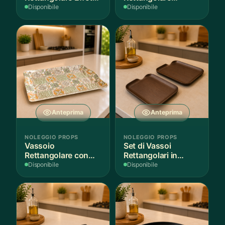
Legno
Antiaderente
Disponibile
Disponibile
Anteprima
Anteprima
NOLEGGIO PROPS
NOLEGGIO PROPS
Vassoio
Set di Vassoi
Rettangolare con
Rettangolari in
Fantasia
Finitura Legno
Disponibile
Disponibile
Mediterranea
Scuro