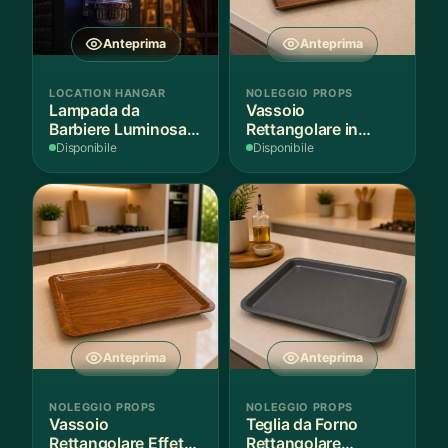
Anteprima
Anteprima
LOCATION HANGAR
NOLEGGIO PROPS
Lampada da
Vassoio
Barbiere Luminosa
Rettangolare in
Rotante
Legno Scuro
Disponibile
Disponibile
Anteprima
Anteprima
NOLEGGIO PROPS
NOLEGGIO PROPS
Vassoio
Teglia da Forno
Rettangolare Effetto
Rettangolare