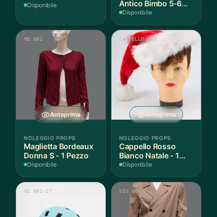
Antico Bimbo 5-6
Disponibile
Anni Cotone - 1
Disponibile
Pezzo
MD 001
CAPPELLO 030
Anteprima
Anteprima
NOLEGGIO PROPS
NOLEGGIO PROPS
Maglietta Bordeaux
Cappello Rosso
Donna S - 1 Pezzo
Bianco Natale - 1
Pezzo
Disponibile
Disponibile
GI 002-27
GIU 008