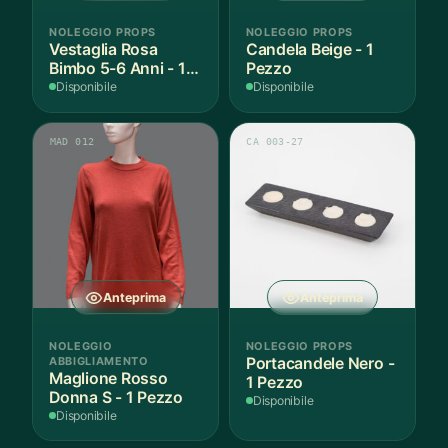
NOLEGGIO PROPS
NOLEGGIO PROPS
Vestaglia Rosa
Candela Beige - 1
Bimbo 5-6 Anni - 1
Pezzo
Pezzo
Disponibile
Disponibile
MAD 012
CA 003-27
Anteprima
Anteprima
NOLEGGIO
NOLEGGIO PROPS
ABBIGLIAMENTO
Portacandele Nero -
Maglione Rosso
1 Pezzo
Donna S - 1 Pezzo
Disponibile
Disponibile