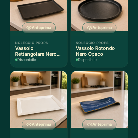
Anteprima
Anteprima
NOLEGGIO PROPS
NOLEGGIO PROPS
Vassoio
Vassoio Rotondo
Rettangolare Nero
Nero Opaco
Opaco
Disponibile
Disponibile
Anteprima
Anteprima