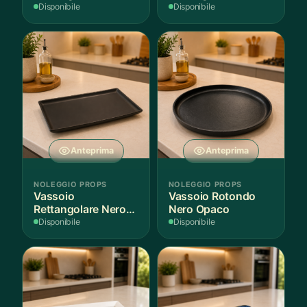
Fantasia
Finitura Legno
Disponibile
Disponibile
Mediterranea
Scuro
Anteprima
Anteprima
NOLEGGIO PROPS
NOLEGGIO PROPS
Vassoio
Vassoio Rotondo
Rettangolare Nero
Nero Opaco
Opaco
Disponibile
Disponibile