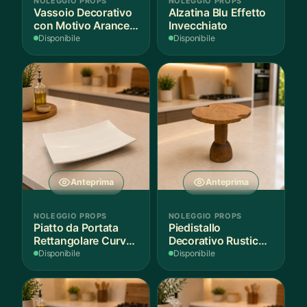
NOLEGGIO PROPS
NOLEGGIO PROPS
Vassoio Decorativo
Alzatina Blu Effetto
con Motivo Arance e
Invecchiato
Foglie
Disponibile
Disponibile
Anteprima
Anteprima
NOLEGGIO PROPS
NOLEGGIO PROPS
Piatto da Portata
Piedistallo
Rettangolare Curvo
Decorativo Rustico
Bianco
in Legno
Disponibile
Disponibile