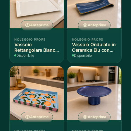
Anteprima
Anteprima
NOLEGGIO PROPS
NOLEGGIO PROPS
Vassoio
Vassoio Ondulato in
Rettangolare Bianco
Ceramica Blu con
per Scenografie
Bordo Dorato
Disponibile
Disponibile
Anteprima
Anteprima