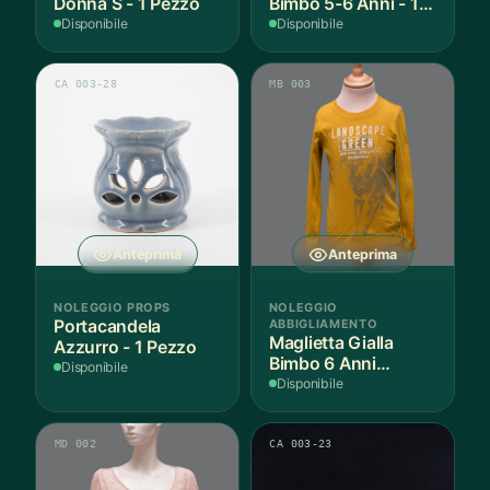
Donna S - 1 Pezzo
Bimbo 5-6 Anni - 1
Pezzo
Disponibile
Disponibile
CA 003-28
MB 003
Anteprima
Anteprima
NOLEGGIO PROPS
NOLEGGIO
Portacandela
ABBIGLIAMENTO
Maglietta Gialla
Azzurro - 1 Pezzo
Bimbo 6 Anni
Disponibile
Cotone - 1 Pezzo
Disponibile
MD 002
CA 003-23