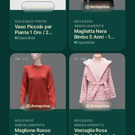
Anteprima
Anteprima
NOLEGGIO PROPS
NOLEGGIO
Vaso Piccolo per
ABBIGLIAMENTO
Maglietta Nera
Piante 1 Oro / 2
Bimbo 5 Anni - 1
Argento - 3 Pezzi
Disponibile
Pezzo
Disponibile
MAD 012
FB 002
Anteprima
Anteprima
NOLEGGIO
NOLEGGIO
ABBIGLIAMENTO
ABBIGLIAMENTO
Maglione Rosso
Vestaglia Rosa