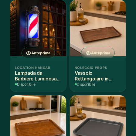
Anteprima
Anteprima
LOCATION HANGAR
NOLEGGIO PROPS
Lampada da
Vassoio
Barbiere Luminosa
Rettangolare in
Rotante
Legno Scuro
Disponibile
Disponibile