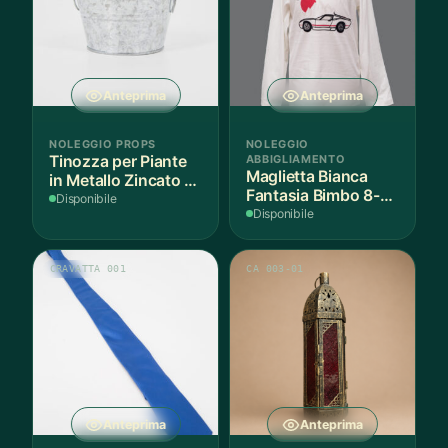
Anteprima
Anteprima
NOLEGGIO PROPS
NOLEGGIO
Tinozza per Piante
ABBIGLIAMENTO
Maglietta Bianca
in Metallo Zincato -
Fantasia Bimbo 8-9
3 Pezzi
Disponibile
Anni Cotone - 1
Disponibile
Pezzo
CRAVATTA 001
CA 003-01
Anteprima
Anteprima