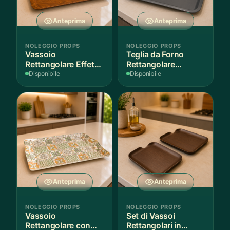
Anteprima
Anteprima
NOLEGGIO PROPS
NOLEGGIO PROPS
Vassoio
Teglia da Forno
Rettangolare Effetto
Rettangolare
Legno
Antiaderente
Disponibile
Disponibile
Anteprima
Anteprima
NOLEGGIO PROPS
NOLEGGIO PROPS
Vassoio
Set di Vassoi
Rettangolare con
Rettangolari in