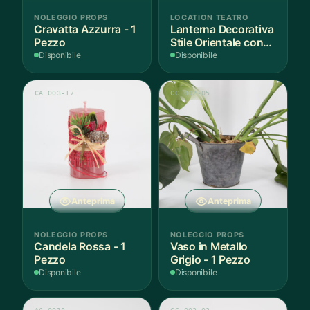
NOLEGGIO PROPS
LOCATION TEATRO
Cravatta Azzurra - 1
Lanterna Decorativa
Pezzo
Stile Orientale con
Vetri Rossi
Disponibile
Disponibile
CA 003-17
CC 002-05
Anteprima
Anteprima
NOLEGGIO PROPS
NOLEGGIO PROPS
Candela Rossa - 1
Vaso in Metallo
Pezzo
Grigio - 1 Pezzo
Disponibile
Disponibile