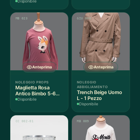
Disponibile
MB 023
GIU 008
Anteprima
Anteprima
NOLEGGIO PROPS
NOLEGGIO
Maglietta Rosa
ABBIGLIAMENTO
Trench Beige Uomo
Antico Bimbo 5-6
L - 1 Pezzo
Anni Cotone - 1
Disponibile
Disponibile
Pezzo
CC 002-01
MB 009