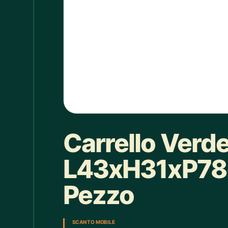
Box doccia
1
Bracciale
4
Bretelle
4
Calice
7
Camicie Bimbi
3
Camicie Donna
29
Carrello Verde
Camicie Uomo
35
Candelabro
7
L43xH31xP78c
Candele
33
Pezzo
Cappello
43
Caraffe
2
SCAN TO MOBILE