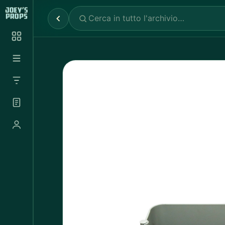
Reparti
✕
Noleggio Props
2.030
Noleggio Luci e Camere
72
Noleggio Abbigliamento
697
Tutte le categorie
Abbigliamento Sportivo
20
Abito Donna
37
Abito Uomo
4
Accappatoio
3