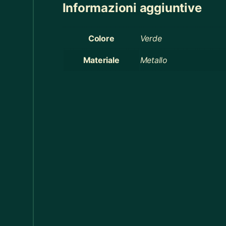
Informazioni aggiuntive
Cucina
368
Colore
Verde
Cucina
60
Materiale
Metallo
Decorazioni Alberi
19
Decorazioni Halloween
14
Distribuzione Elettrica
11
Divani
17
Elastici
1
Elettricismi / Macchinismi e Accessori
20
Federe Cuscino
55
Felpe Bimbi
13