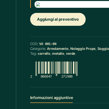
Cerchietti
5
Cerchietti Halloween
3
Aggiungi al preventivo
Ceste
55
Cinture
12
COD:
SO 001-00
Ciotola Grande
6
Categorie:
Arredamento
,
Noleggio Props
,
Soggi
Tag:
carrello
,
metallo
,
verde
Ciotola Piccola
21
Collana
3
2
000047
271980
Contenitori Bagno
8
Coperte
12
Informazioni aggiuntive
Copridivano
2
Cravatte
4