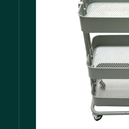
Accessori
147
Adattatore MDP
1
Arredamento
1.117
Asciugamani
37
Bacinelle
3
Bagno
148
Barattoli
29
Batterie
5
Bicchieri
35
Bollitori
2
Bottiglie di Vetro
5