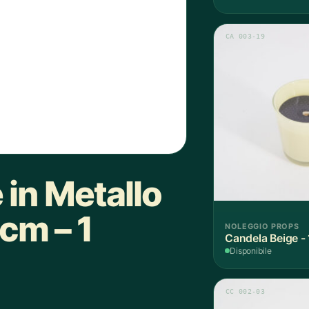
CA 003-19
 in Metallo
m – 1
NOLEGGIO PROPS
Candela Beige -
Disponibile
CC 002-03