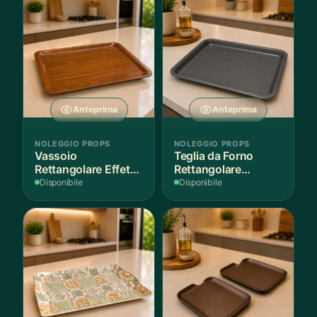
Anteprima
Anteprima
NOLEGGIO PROPS
NOLEGGIO PROPS
Vassoio
Teglia da Forno
Rettangolare Effetto
Rettangolare
Legno
Antiaderente
Disponibile
Disponibile