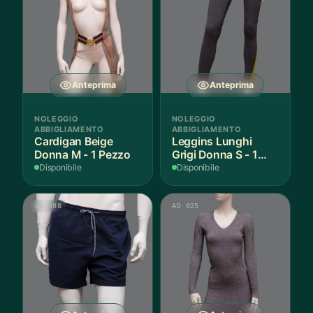
Anteprima
Anteprima
NOLEGGIO
NOLEGGIO
ABBIGLIAMENTO
ABBIGLIAMENTO
Cardigan Beige
Leggins Lunghi
Donna M - 1 Pezzo
Grigi Donna S - 1
Paio
Disponibile
Disponibile
AS 008
AD 025