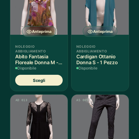
Anteprima
Anteprima
NOLEGGIO
NOLEGGIO
ABBIGLIAMENTO
ABBIGLIAMENTO
Abito Fantasia
Cardigan Ottanio
Floreale Donna M - 1
Donna S - 1 Pezzo
Pezzo
Disponibile
Disponibile
Questo
Scegli
prodotto
ha
più
AD 013
AS 005
varianti.
Le
opzioni
possono
essere
scelte