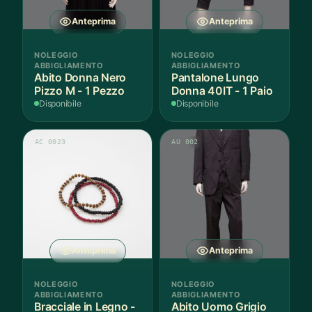
nella
Anteprima
Anteprima
pagina
del
NOLEGGIO
NOLEGGIO
prodotto
ABBIGLIAMENTO
ABBIGLIAMENTO
Abito Donna Nero
Pantalone Lungo
Pizzo M - 1 Pezzo
Donna 40IT - 1 Paio
Disponibile
Disponibile
AC 0023
AU 002
Anteprima
Anteprima
NOLEGGIO
NOLEGGIO
ABBIGLIAMENTO
ABBIGLIAMENTO
Bracciale in Legno -
Abito Uomo Grigio