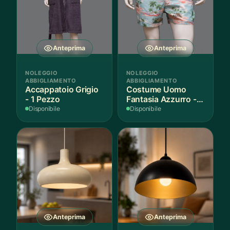
Anteprima
Anteprima
NOLEGGIO
NOLEGGIO
ABBIGLIAMENTO
ABBIGLIAMENTO
Accappatoio Grigio
Costume Uomo
- 1 Pezzo
Fantasia Azzurro - 1
Pezzo
Disponibile
Disponibile
Anteprima
Anteprima