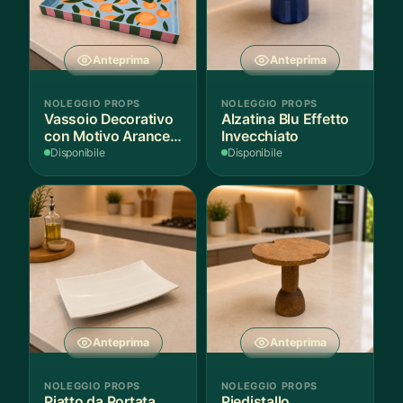
Anteprima
Anteprima
NOLEGGIO PROPS
NOLEGGIO PROPS
Vassoio Decorativo
Alzatina Blu Effetto
con Motivo Arance e
Invecchiato
Foglie
Disponibile
Disponibile
Anteprima
Anteprima
NOLEGGIO PROPS
NOLEGGIO PROPS
Piatto da Portata
Piedistallo