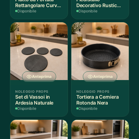
Rettangolare Curvo
Decorativo Rustico
Bianco
in Legno
Disponibile
Disponibile
Anteprima
Anteprima
NOLEGGIO PROPS
NOLEGGIO PROPS
Set di Vassoi in
Tortiera a Cerniera
Ardesia Naturale
Rotonda Nera
Disponibile
Disponibile