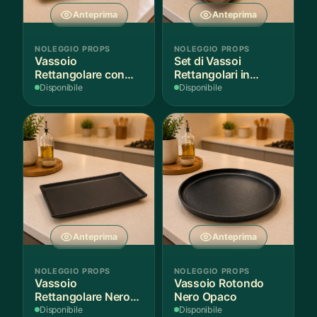
Anteprima
Anteprima
NOLEGGIO PROPS
NOLEGGIO PROPS
Vassoio
Set di Vassoi
Rettangolare con
Rettangolari in
Fantasia
Finitura Legno
Disponibile
Disponibile
Mediterranea
Scuro
Anteprima
Anteprima
NOLEGGIO PROPS
NOLEGGIO PROPS
Vassoio
Vassoio Rotondo
Rettangolare Nero
Nero Opaco
Opaco
Disponibile
Disponibile