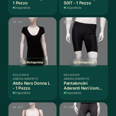
1 Pezzo
50IT - 1 Pezzo
Disponibile
Disponibile
AD 021
AS 004
Anteprima
Anteprima
NOLEGGIO
NOLEGGIO
ABBIGLIAMENTO
ABBIGLIAMENTO
Abito Nero Donna L
Pantaloncini
- 1 Pezzo
Aderenti Neri Uomo
S - 2 Paia
Disponibile
Disponibile
AD 015
AS 006