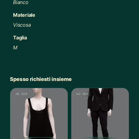
Bianco
Materiale
Viscosa
Taglia
M
Spesso richiesti insieme
AD 020
AU 003