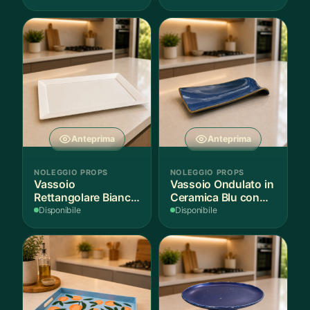
Anteprima
Anteprima
NOLEGGIO PROPS
NOLEGGIO PROPS
Vassoio
Vassoio Ondulato in
Rettangolare Bianco
Ceramica Blu con
per Scenografie
Bordo Dorato
Disponibile
Disponibile