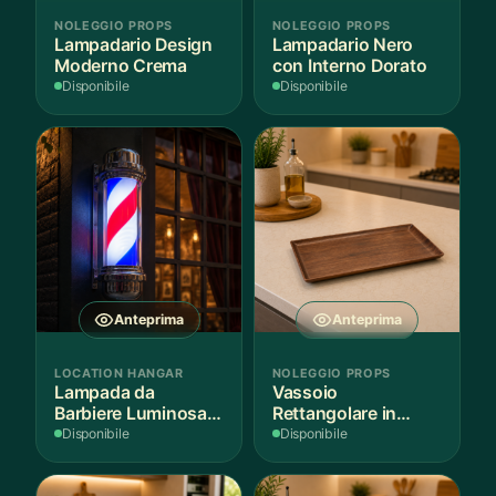
NOLEGGIO PROPS
NOLEGGIO PROPS
Lampadario Design
Lampadario Nero
Moderno Crema
con Interno Dorato
Disponibile
Disponibile
Anteprima
Anteprima
LOCATION HANGAR
NOLEGGIO PROPS
Lampada da
Vassoio
Barbiere Luminosa
Rettangolare in
Rotante
Legno Scuro
Disponibile
Disponibile