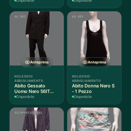
Disponibile
Disponibile
AU 001
AD 003
Anteprima
Anteprima
NOLEGGIO
NOLEGGIO
ABBIGLIAMENTO
ABBIGLIAMENTO
Abito Gessato
Abito Donna Nero S
Uomo Nero 56IT
- 1 Pezzo
Lana - 1 Pezzo
Disponibile
Disponibile
ACCAPPATOIO 001
AS 011