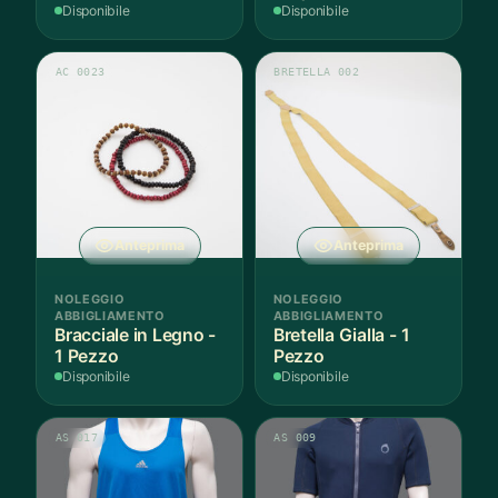
Disponibile
Disponibile
AC 0023
BRETELLA 002
Anteprima
Anteprima
NOLEGGIO
NOLEGGIO
ABBIGLIAMENTO
ABBIGLIAMENTO
Bracciale in Legno -
Bretella Gialla - 1
1 Pezzo
Pezzo
Disponibile
Disponibile
AS 017
AS 009