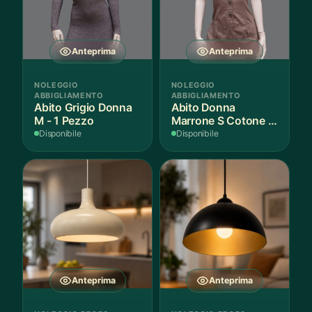
Anteprima
Anteprima
NOLEGGIO
NOLEGGIO
ABBIGLIAMENTO
ABBIGLIAMENTO
Abito Grigio Donna
Abito Donna
M - 1 Pezzo
Marrone S Cotone -
1 Pezzo
Disponibile
Disponibile
Anteprima
Anteprima