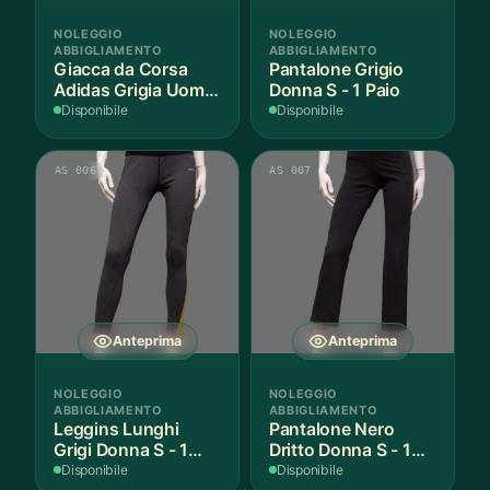
NOLEGGIO
NOLEGGIO
ABBIGLIAMENTO
ABBIGLIAMENTO
Giacca da Corsa
Pantalone Grigio
Adidas Grigia Uomo
Donna S - 1 Paio
L IT - 1 Pezzo
Disponibile
Disponibile
AS 006
AS 007
Anteprima
Anteprima
NOLEGGIO
NOLEGGIO
ABBIGLIAMENTO
ABBIGLIAMENTO
Leggins Lunghi
Pantalone Nero
Grigi Donna S - 1
Dritto Donna S - 1
Paio
Paio
Disponibile
Disponibile