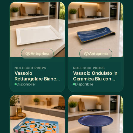
Anteprima
Anteprima
NOLEGGIO PROPS
NOLEGGIO PROPS
Vassoio
Vassoio Ondulato in
Rettangolare Bianco
Ceramica Blu con
per Scenografie
Bordo Dorato
Disponibile
Disponibile