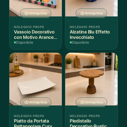
Anteprima
Anteprima
NOLEGGIO PROPS
NOLEGGIO PROPS
Vassoio Decorativo
Alzatina Blu Effetto
con Motivo Arance e
Invecchiato
Foglie
Disponibile
Disponibile
Anteprima
Anteprima
NOLEGGIO PROPS
NOLEGGIO PROPS
Piatto da Portata
Piedistallo
Rettangolare Curvo
Decorativo Rustico