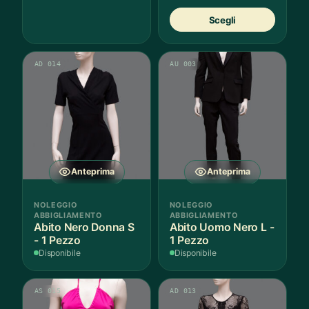
Quest
Scegli
prodot
ha
più
AD 014
AU 003
variant
Le
opzion
posso
essere
scelte
nella
Anteprima
Anteprima
pagina
del
NOLEGGIO
NOLEGGIO
prodot
ABBIGLIAMENTO
ABBIGLIAMENTO
Abito Nero Donna S
Abito Uomo Nero L -
- 1 Pezzo
1 Pezzo
Disponibile
Disponibile
AS 015
AD 013