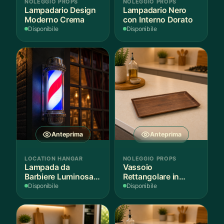
NOLEGGIO PROPS
NOLEGGIO PROPS
Lampadario Design
Lampadario Nero
Moderno Crema
con Interno Dorato
Disponibile
Disponibile
Anteprima
Anteprima
LOCATION HANGAR
NOLEGGIO PROPS
Lampada da
Vassoio
Barbiere Luminosa
Rettangolare in
Rotante
Legno Scuro
Disponibile
Disponibile