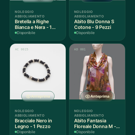
NOLEGGIO
NOLEGGIO
ABBIGLIAMENTO
ABBIGLIAMENTO
Bretella a Righe
Abito Blu Donna S
Bianca e Nera - 1
Cotone - 9 Pezzi
Pezzo
Disponibile
Disponibile
AC 0025
AD 001
Anteprima
Anteprima
NOLEGGIO
NOLEGGIO
ABBIGLIAMENTO
ABBIGLIAMENTO
Bracciale Nero in
Abito Fantasia
Legno - 1 Pezzo
Floreale Donna M - 1
Pezzo
Disponibile
Disponibile