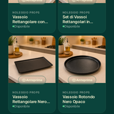
Anteprima
Anteprima
NOLEGGIO PROPS
NOLEGGIO PROPS
Vassoio
Set di Vassoi
Rettangolare con
Rettangolari in
Fantasia
Finitura Legno
Disponibile
Disponibile
Mediterranea
Scuro
Anteprima
Anteprima
NOLEGGIO PROPS
NOLEGGIO PROPS
Vassoio
Vassoio Rotondo
Rettangolare Nero
Nero Opaco
Opaco
Disponibile
Disponibile