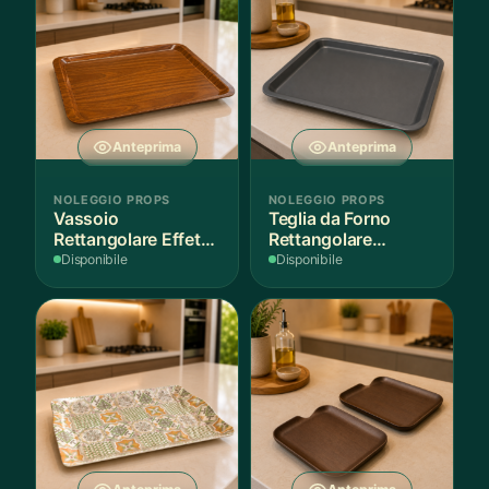
Anteprima
Anteprima
NOLEGGIO PROPS
NOLEGGIO PROPS
Vassoio
Teglia da Forno
Rettangolare Effetto
Rettangolare
Legno
Antiaderente
Disponibile
Disponibile