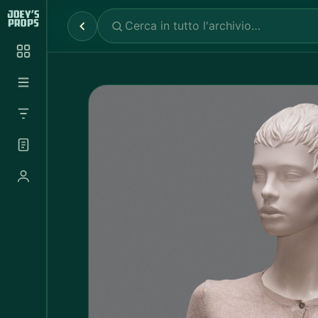
Reparti
✕
Noleggio Props
2.030
Noleggio Luci e Camere
72
Noleggio Abbigliamento
697
Tutte le categorie
Abbigliamento Sportivo
20
Abito Donna
37
Abito Uomo
4
Accappatoio
3