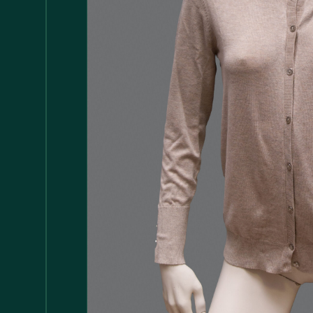
Accessori
147
Adattatore MDP
1
Arredamento
1.117
Asciugamani
37
Bacinelle
3
Bagno
148
Barattoli
29
Batterie
5
Bicchieri
35
Bollitori
2
Bottiglie di Vetro
5