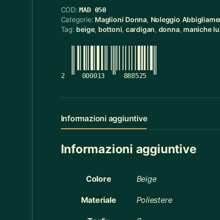
COD:
MAD 050
Cerchietti
5
Categorie:
Maglioni Donna
,
Noleggio Abbigliame
Tag:
beige
,
bottoni
,
cardigan
,
donna
,
maniche l
Cerchietti Halloween
3
Ceste
55
Cinture
12
2
000013
888525
Ciotola Grande
6
Ciotola Piccola
21
Informazioni aggiuntive
Collana
3
Informazioni aggiuntive
Contenitori Bagno
8
Coperte
12
Colore
Beige
Copridivano
2
Materiale
Poliestere
Cravatte
4