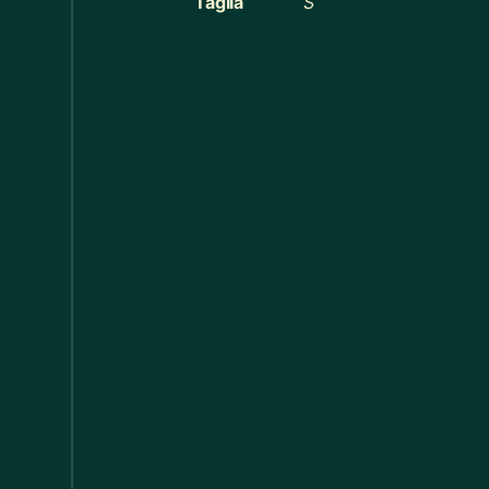
Taglia
S
Cucina
368
Cucina
60
Decorazioni Alberi
19
Decorazioni Halloween
14
Distribuzione Elettrica
11
Divani
17
Elastici
1
Elettricismi / Macchinismi e Accessori
20
Federe Cuscino
55
Felpe Bimbi
13