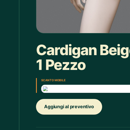
Box doccia
1
Bracciale
4
Bretelle
4
Calice
7
Cardigan Beig
Camicie Bimbi
3
1 Pezzo
Camicie Donna
29
Camicie Uomo
35
SCAN TO MOBILE
Candelabro
7
Candele
33
Aggiungi al preventivo
Cappello
43
Caraffe
2