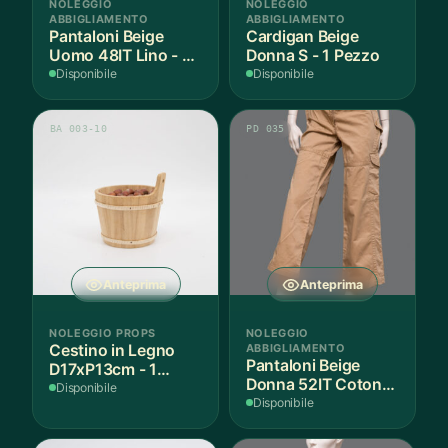
NOLEGGIO
NOLEGGIO
ABBIGLIAMENTO
ABBIGLIAMENTO
Pantaloni Beige
Cardigan Beige
Uomo 48IT Lino - 1
Donna S - 1 Pezzo
Paio
Disponibile
Disponibile
BA 003-10
PD 035
Anteprima
Anteprima
NOLEGGIO PROPS
NOLEGGIO
Cestino in Legno
ABBIGLIAMENTO
Pantaloni Beige
D17xP13cm - 1
Donna 52IT Cotone
Pezzo
Disponibile
- 1 Paio
Disponibile