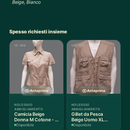
Beige, Bianco
Spesso richiesti insieme
CD 006
GIU 005
Anteprima
Anteprima
NOLEGGIO
NOLEGGIO
ABBIGLIAMENTO
ABBIGLIAMENTO
Camicia Beige
Gillet da Pesca
Donna M Cotone - 1
Beige Uomo XL
Pezzo
Cotone - 1 Pezzo
Disponibile
Disponibile