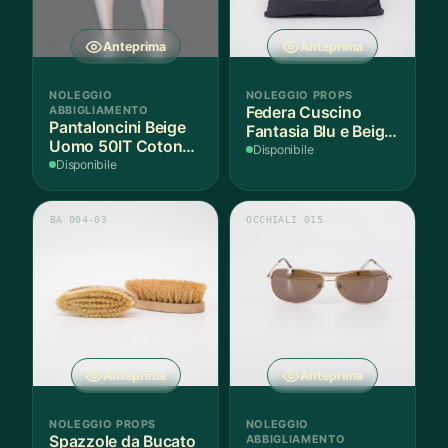
Anteprima
Anteprima
NOLEGGIO
NOLEGGIO PROPS
ABBIGLIAMENTO
Federa Cuscino
Pantaloncini Beige
Fantasia Blu e Beige
Uomo 50IT Cotone -
- 1 Pezzo
Disponibile
1 Paio
Disponibile
BA 004-03
OCCHIALI 015
Anteprima
Anteprima
NOLEGGIO PROPS
NOLEGGIO
Spazzole da Bucato
ABBIGLIAMENTO