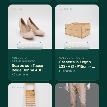
SCD 002
BA 003-00
Anteprima
Anteprima
NOLEGGIO
NOLEGGIO PROPS
ABBIGLIAMENTO
Cassetta In Legno
Scarpe con Tacco
L23xH31xP15cm - 1
Beige Donna 40IT -
Pezzo
Disponibile
1 Paio
Disponibile
BA 003-05
PU 027