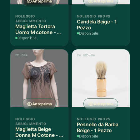
Anteprima
Anteprima
NOLEGGIO
NOLEGGIO PROPS
ABBIGLIAMENTO
Candela Beige - 1
Maglietta Tortora
Pezzo
Uomo M cotone - 1
Disponibile
Pezzo
Disponibile
MD 034
BA 005-04
Anteprima
Anteprima
NOLEGGIO
NOLEGGIO PROPS
ABBIGLIAMENTO
Pennello da Barba
Maglietta Beige
Beige - 1 Pezzo
Donna M Cotone - 1
Disponibile