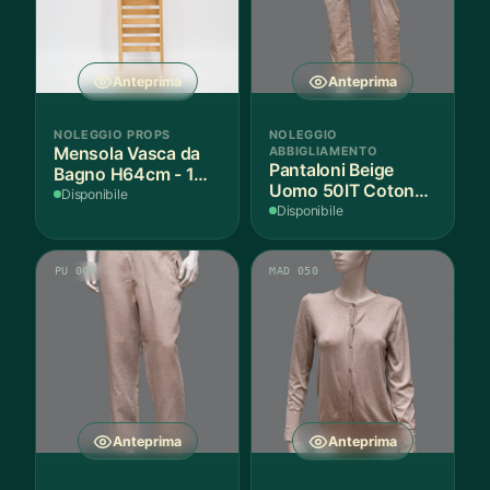
Anteprima
Anteprima
NOLEGGIO PROPS
NOLEGGIO
Mensola Vasca da
ABBIGLIAMENTO
Pantaloni Beige
Bagno H64cm - 1
Uomo 50IT Cotone -
Pezzo
Disponibile
1 Paio
Disponibile
PU 009
MAD 050
Anteprima
Anteprima