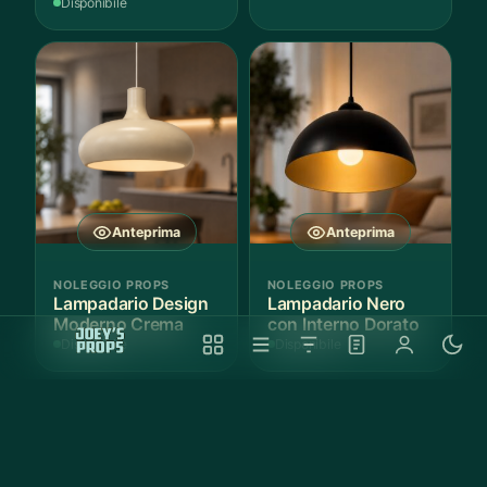
Pezzo
Disponibile
Anteprima
Anteprima
NOLEGGIO PROPS
NOLEGGIO PROPS
Lampadario Design
Lampadario Nero
Moderno Crema
con Interno Dorato
Disponibile
Disponibile