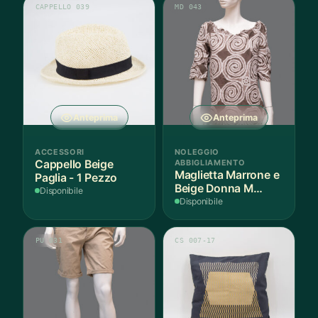
CAPPELLO 039
MD 043
Anteprima
Anteprima
ACCESSORI
NOLEGGIO
Cappello Beige
ABBIGLIAMENTO
Maglietta Marrone e
Paglia - 1 Pezzo
Beige Donna M
Disponibile
Cotone - 1 Pezzo
Disponibile
PU 031
CS 007-17