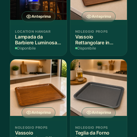
Anteprima
Anteprima
LOCATION HANGAR
NOLEGGIO PROPS
Lampada da
Vassoio
Barbiere Luminosa
Rettangolare in
Rotante
Legno Scuro
Disponibile
Disponibile
Anteprima
Anteprima
NOLEGGIO PROPS
NOLEGGIO PROPS
Vassoio
Teglia da Forno