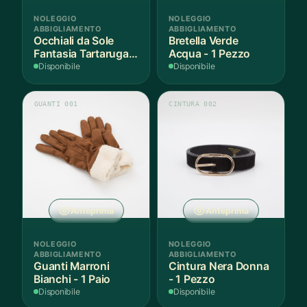
NOLEGGIO
NOLEGGIO
ABBIGLIAMENTO
ABBIGLIAMENTO
Occhiali da Sole
Bretella Verde
Fantasia Tartaruga -
Acqua - 1 Pezzo
1 Pezzo
Disponibile
Disponibile
GUANTI 001
CINTURA 002
Anteprima
Anteprima
NOLEGGIO
NOLEGGIO
ABBIGLIAMENTO
ABBIGLIAMENTO
Guanti Marroni
Cintura Nera Donna
Bianchi - 1 Paio
- 1 Pezzo
Disponibile
Disponibile