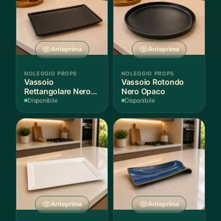
Anteprima
Anteprima
NOLEGGIO PROPS
NOLEGGIO PROPS
Vassoio
Vassoio Rotondo
Rettangolare Nero
Nero Opaco
Opaco
Disponibile
Disponibile
Anteprima
Anteprima