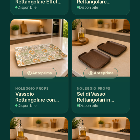
Rettangolare Effetto
Rettangolare
Legno
Antiaderente
Disponibile
Disponibile
Anteprima
Anteprima
NOLEGGIO PROPS
NOLEGGIO PROPS
Vassoio
Set di Vassoi
Rettangolare con
Rettangolari in
Fantasia
Finitura Legno
Disponibile
Disponibile
Mediterranea
Scuro