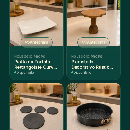
Anteprima
Anteprima
NOLEGGIO PROPS
NOLEGGIO PROPS
Piatto da Portata
Piedistallo
Rettangolare Curvo
Decorativo Rustico
Bianco
in Legno
Disponibile
Disponibile