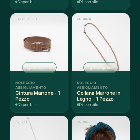
Disponibile
Disponibile
CINTURA 001
AC 0020
Anteprima
Anteprima
NOLEGGIO
NOLEGGIO
ABBIGLIAMENTO
ABBIGLIAMENTO
Cintura Marrone - 1
Collana Marrone in
Pezzo
Legno - 1 Pezzo
Disponibile
Disponibile
AC 045
AC 001