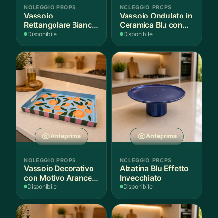
NOLEGGIO PROPS
NOLEGGIO PROPS
Vassoio
Vassoio Ondulato in
Rettangolare Bianco
Ceramica Blu con
per Scenografie
Bordo Dorato
Disponibile
Disponibile
Anteprima
Anteprima
NOLEGGIO PROPS
NOLEGGIO PROPS
Vassoio Decorativo
Alzatina Blu Effetto
con Motivo Arance e
Invecchiato
Foglie
Disponibile
Disponibile