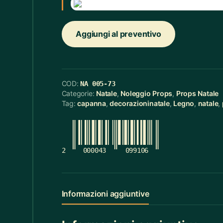
Cerchietti
5
Aggiungi al preventivo
Cerchietti Halloween
3
Ceste
55
Cinture
12
COD:
NA 005-73
Categorie:
Natale
,
Noleggio Props
,
Props Natale
Ciotola Grande
6
Tag:
capanna
,
decorazioninatale
,
Legno
,
natale
,
Ciotola Piccola
21
Collana
3
2
000043
099106
Contenitori Bagno
8
Coperte
12
Informazioni aggiuntive
Copridivano
2
Cravatte
4