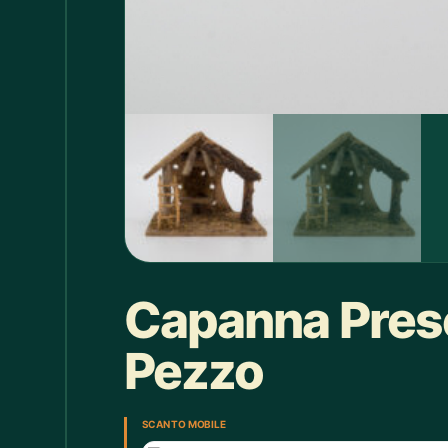
Box doccia
1
Bracciale
4
Bretelle
4
Calice
7
Camicie Bimbi
3
Camicie Donna
29
Camicie Uomo
35
Capanna Prese
Candelabro
7
Candele
33
Pezzo
Cappello
43
SCAN TO MOBILE
Caraffe
2