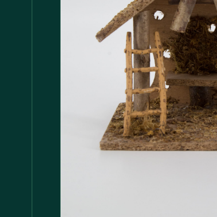
Accessori
147
Adattatore MDP
1
Arredamento
1.117
Asciugamani
37
Bacinelle
3
Bagno
148
Barattoli
29
Batterie
5
Bicchieri
35
Bollitori
2
Bottiglie di Vetro
5