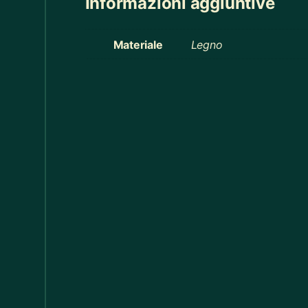
Informazioni aggiuntive
Cucina
368
Materiale
Legno
Cucina
60
Decorazioni Alberi
19
Decorazioni Halloween
14
Distribuzione Elettrica
11
Divani
17
Elastici
1
Elettricismi / Macchinismi e Accessori
20
Federe Cuscino
55
Felpe Bimbi
13