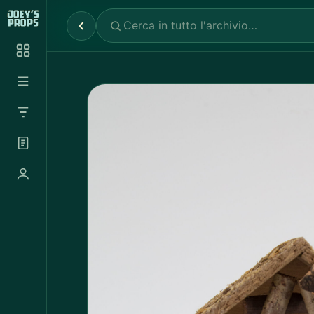
Reparti
✕
Noleggio Props
2.030
Noleggio Luci e Camere
72
Noleggio Abbigliamento
697
Tutte le categorie
Abbigliamento Sportivo
20
Abito Donna
37
Abito Uomo
4
Accappatoio
3